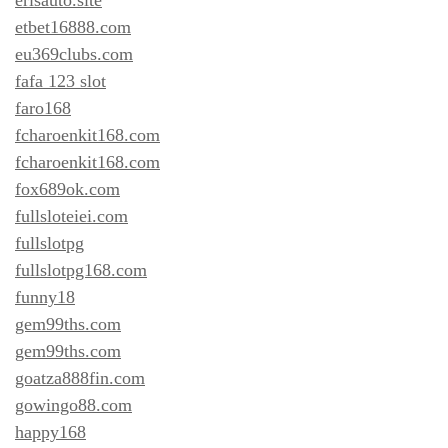
etbet16888.com
eu369clubs.com
fafa 123 slot
faro168
fcharoenkit168.com
fcharoenkit168.com
fox689ok.com
fullsloteiei.com
fullslotpg
fullslotpg168.com
funny18
gem99ths.com
gem99ths.com
goatza888fin.com
gowingo88.com
happy168