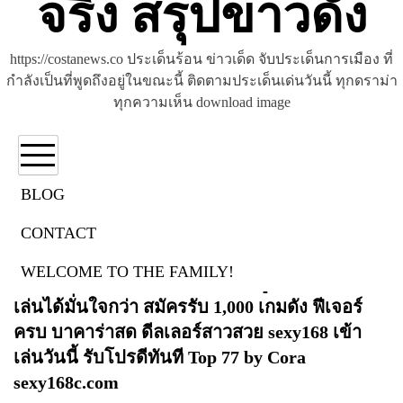
จริง สรุปข่าวดัง
https://costanews.co ประเด็นร้อน ข่าวเด็ด จับประเด็นการเมือง ที่
กำลังเป็นที่พูดถึงอยู่ในขณะนี้ ติดตามประเด็นเด่นวันนี้ ทุกดราม่า
ทุกความเห็น download image
BLOG
CONTACT
sexy168
WELCOME TO THE FAMILY!
บาคาร่า 20 July 26 บาคาร่า168 รู้ก่อนเลือกโต๊ะ
เล่นได้มั่นใจกว่า สมัครรับ 1,000 เกมดัง ฟีเจอร์
ครบ บาคาร่าสด ดีลเลอร์สาวสวย sexy168 เข้า
เล่นวันนี้ รับโปรดีทันที Top 77 by Cora
sexy168c.com