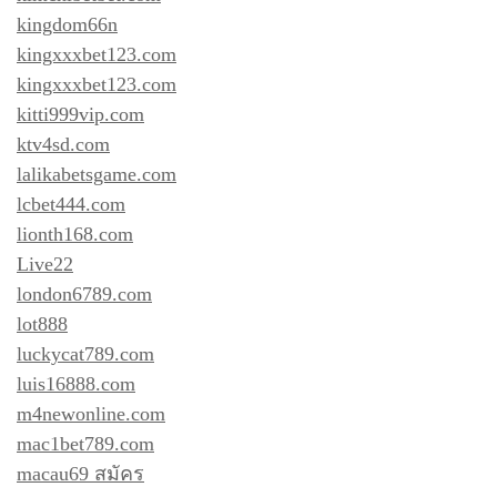
kingdom66n
kingxxxbet123.com
kingxxxbet123.com
kitti999vip.com
ktv4sd.com
lalikabetsgame.com
lcbet444.com
lionth168.com
Live22
london6789.com
lot888
luckycat789.com
luis16888.com
m4newonline.com
mac1bet789.com
macau69 สมัคร