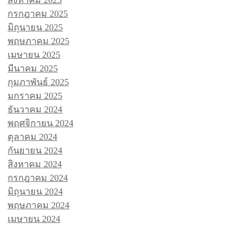
กรกฎาคม 2025
มิถุนายน 2025
พฤษภาคม 2025
เมษายน 2025
มีนาคม 2025
กุมภาพันธ์ 2025
มกราคม 2025
ธันวาคม 2024
พฤศจิกายน 2024
ตุลาคม 2024
กันยายน 2024
สิงหาคม 2024
กรกฎาคม 2024
มิถุนายน 2024
พฤษภาคม 2024
เมษายน 2024