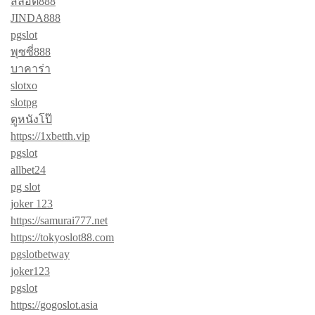
สล็อต888
JINDA888
pgslot
พุซซี่888
บาคาร่า
slotxo
slotpg
ดูหนังโป๊
https://1xbetth.vip
pgslot
allbet24
pg slot
joker 123
https://samurai777.net
https://tokyoslot88.com
pgslotbetway
joker123
pgslot
https://gogoslot.asia