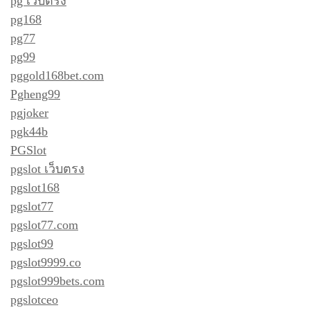
pg เว็บตรง
pg168
pg77
pg99
pggold168bet.com
Pgheng99
pgjoker
pgk44b
PGSlot
pgslot เว็บตรง
pgslot168
pgslot77
pgslot77.com
pgslot99
pgslot9999.co
pgslot999bets.com
pgslotceo