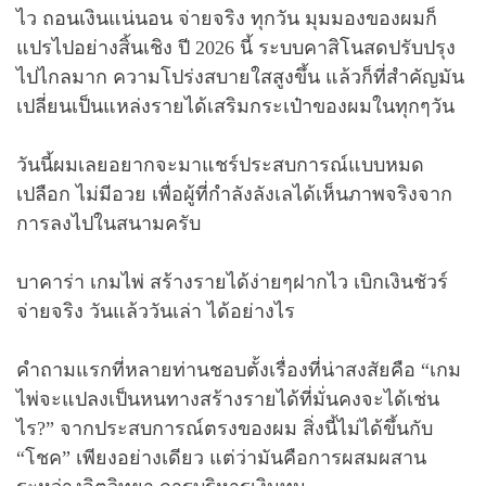
ไว ถอนเงินแน่นอน จ่ายจริง ทุกวัน มุมมองของผมก็
แปรไปอย่างสิ้นเชิง ปี 2026 นี้ ระบบคาสิโนสดปรับปรุง
ไปไกลมาก ความโปร่งสบายใสสูงขึ้น แล้วก็ที่สำคัญมัน
เปลี่ยนเป็นแหล่งรายได้เสริมกระเป๋าของผมในทุกๆวัน
วันนี้ผมเลยอยากจะมาแชร์ประสบการณ์แบบหมด
เปลือก ไม่มีอวย เพื่อผู้ที่กำลังลังเลได้เห็นภาพจริงจาก
การลงไปในสนามครับ
บาคาร่า เกมไพ่ สร้างรายได้ง่ายๆฝากไว เบิกเงินชัวร์
จ่ายจริง วันแล้ววันเล่า ได้อย่างไร
คำถามแรกที่หลายท่านชอบตั้งเรื่องที่น่าสงสัยคือ “เกม
ไพ่จะแปลงเป็นหนทางสร้างรายได้ที่มั่นคงจะได้เช่น
ไร?” จากประสบการณ์ตรงของผม สิ่งนี้ไม่ได้ขึ้นกับ
“โชค” เพียงอย่างเดียว แต่ว่ามันคือการผสมผสาน