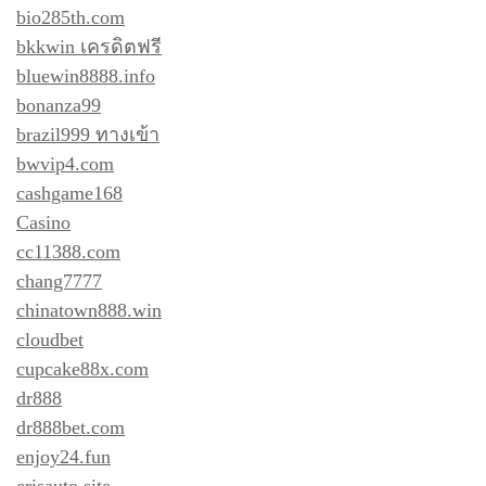
bio285th.com
bkkwin เครดิตฟรี
bluewin8888.info
bonanza99
brazil999 ทางเข้า
bwvip4.com
cashgame168
Casino
cc11388.com
chang7777
chinatown888.win
cloudbet
cupcake88x.com
dr888
dr888bet.com
enjoy24.fun
erisauto.site