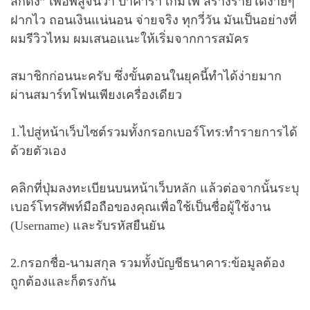
สักตั้ง” เพื่อพิสูจน์ว่า บาคาร่า เกมไพ่ สร้างรายได้ง่ายๆ
ฝากไว ถอนเงินแน่นอน จ่ายจริง ทุกวี่วัน มันเป็นอย่างที่
ผมรีวิวไหม ผมเสนอแนะให้เริ่มจากการสมัคร
สมาชิกก่อนนะครับ ซึ่งขั้นตอนในยุคนี้ทำได้ง่ายมาก
ผ่านสมาร์ทโฟนเพียงเครื่องเดียว
1.ไปสู่หน้าเว็บไซต์รวมทั้งกรอกเบอร์โทร:ทำรายการได้
ด้วยตัวเอง
คลิกที่ปุ่มลงทะเบียนบนหน้าเว็บหลัก แล้วต่อจากนั้นระบุ
เบอร์โทรศัพท์มือถือของคุณเพื่อใช้เป็นชื่อผู้ใช้งาน
(Username) และรับรหัสยืนยัน
2.กรอกชื่อ-นามสกุล รวมทั้งบัญชีธนาคาร:ข้อมูลต้อง
ถูกต้องและก็ตรงกัน