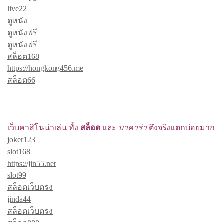
live22
ดูหนัง
ดูหนังฟรี
ดูหนังฟรี
สล็อต168
https://hongkong456.me
สล็อต66
เว็บคาสิโนน่าเล่น ทั้ง
สล็อต
และ
บาคาร่า
ตึงจริงแตกบ่อยมาก
joker123
slot168
https://jin55.net
slot99
สล็อตเว็บตรง
jinda44
สล็อตเว็บตรง