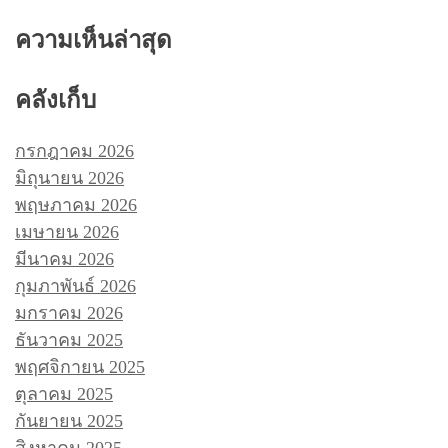
ความเห็นล่าสุด
คลังเก็บ
กรกฎาคม 2026
มิถุนายน 2026
พฤษภาคม 2026
เมษายน 2026
มีนาคม 2026
กุมภาพันธ์ 2026
มกราคม 2026
ธันวาคม 2025
พฤศจิกายน 2025
ตุลาคม 2025
กันยายน 2025
สิงหาคม 2025