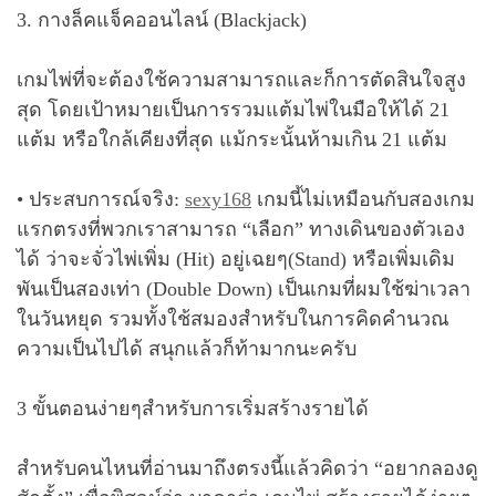
3. กางล็คแจ็คออนไลน์ (Blackjack)
เกมไพ่ที่จะต้องใช้ความสามารถและก็การตัดสินใจสูง
สุด โดยเป้าหมายเป็นการรวมแต้มไพ่ในมือให้ได้ 21
แต้ม หรือใกล้เคียงที่สุด แม้กระนั้นห้ามเกิน 21 แต้ม
• ประสบการณ์จริง:
sexy168
เกมนี้ไม่เหมือนกับสองเกม
แรกตรงที่พวกเราสามารถ “เลือก” ทางเดินของตัวเอง
ได้ ว่าจะจั่วไพ่เพิ่ม (Hit) อยู่เฉยๆ(Stand) หรือเพิ่มเดิม
พันเป็นสองเท่า (Double Down) เป็นเกมที่ผมใช้ฆ่าเวลา
ในวันหยุด รวมทั้งใช้สมองสำหรับในการคิดคำนวณ
ความเป็นไปได้ สนุกแล้วก็ท้ามากนะครับ
3 ขั้นตอนง่ายๆสำหรับการเริ่มสร้างรายได้
สำหรับคนไหนที่อ่านมาถึงตรงนี้แล้วคิดว่า “อยากลองดู