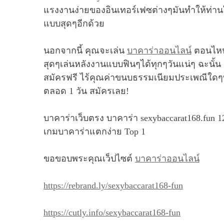
แรงงานง่ายของอินเทอร์เฟซต่างๆมันทำให้ท่าน
แบบสุดๆอีกด้วย
นอกจากนี้ คุณจะเล่น
บาคาร่าออนไลน์
ตอนไหนก
สุดๆเล่นหลังงานแบบฟินๆได้ทุกๆวันแน่ๆ ฉะนั้น
สมัครฟรี ไร้คุณค่าขนบธรรมเนียมประเพณีใดๆท
ตลอด 1 วัน สมัครเลย!
บาคาร่าเว็บตรง บาคาร่า sexybaccarat168.fun 
เกมบาคาร่าแตกง่าย Top 1
ขอขอบพระคุณเว็ปไซต์
บาคาร่าออนไลน์
https://rebrand.ly/sexybaccarat168-fun
https://cutly.info/sexybaccarat168-fun