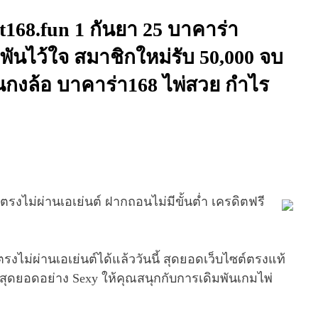
168.fun 1 กันยา 25 บาคาร่า
ิมพันไว้ใจ สมาชิกใหม่รับ 50,000 จบ
มุนกงล้อ บาคาร่า168 ไพ่สวย กำไร
รงไม่ผ่านเอเย่นต์ ฝากถอนไม่มีขั้นต่ำ เครดิตฟรี
งไม่ผ่านเอเย่นต์ได้แล้ววันนี้ สุดยอดเว็บไซต์ตรงแท้
โนสุดยอดอย่าง Sexy ให้คุณสนุกกับการเดิมพันเกมไพ่