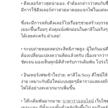
• ดีลเลอร์สาวสุดน่ามอง: จำต้องกล่าวว่าสมกับ
มีการใช้ดีลเลอร์สาวสวยมาคอยแจกไพ่ในแต่ล
ซึ่งจะมีการสลับดีลเลอร์ไปเรื่อยๆช่วยสร้างบร
เยอะขึ้นเรื่อยๆ ดังคุณนั่งพักผ่อนในคาสิโนจร
ได้เลยค่ะครับ ฝ่าเลย!
• ระบบถ่ายทอดสดประสิทธิภาพสูง: ผู้ใดกันแน
ต้องเปลี่ยนแปลงความคิดแล้วครับ เนื่องจาก
ชัดเจน มองเห็นทุกมิติสำหรับการเดิมพัน โปร่ง
• อินเทอร์เฟซเข้าใจง่าย: คาสิโน Sexy ดีไซน์ให้
ง่าย เหมาะกับมือใหม่แบบสุดๆมีตารางแสดงสถิ
ไพ่ได้อย่างสะดวกมากเพิ่มขึ้น
• โต๊ะเดิมพันมากมาย:
บาคาร่าออนไลน์
เว็บไซ
เยอะแยะ มีทั้งแบบขั้นต่ำหลักสิบขึ้นไป จนถึงหล