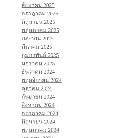
สิงหาคม 2025
กรกฎาคม 2025
มิถุนายน 2025
พฤษภาคม 2025
เมษายน 2025
มีนาคม 2025
กุมภาพันธ์ 2025
มกราคม 2025
ธันวาคม 2024
พฤศจิกายน 2024
ตุลาคม 2024
กันยายน 2024
สิงหาคม 2024
กรกฎาคม 2024
มิถุนายน 2024
พฤษภาคม 2024