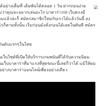
ด้อย่างเต็มที่ เดิมพันได้ตลอด 1 วัน ฝากถอนง่าย
ม่ว่าคุณจะอยากเล่นอะไร บาคาร่า168 เว็บตรงมี
ล้วล่ะก็ สมัครสมาชิกใหม่กับเราได้แล้ววันนี้ ลง
็ตามทั้งนั้น เริ่มก่อนมั่งคั่งก่อนได้เลยในทันที สมัคร
ต์อันดับแรกๆในไทย
เว็บไซต์ที่เปิดให้บริการเกมพนันที่ได้รับความนิยม
ว็บบาคาร่าที่มาแรงที่สุดขณะนี้เลยก็ว่าได้ แม้ให้ผม
อย่างบาคาร่าออนไลน์เพียงอย่างเดียว