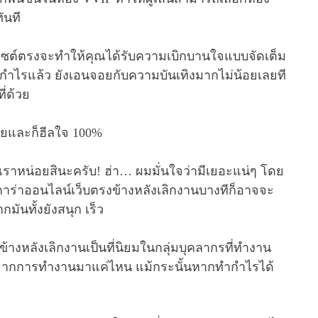
ันที
ว็บไซต์ตรงจะทำให้คุณได้รับความเบิกบานใจแบบจัดเต็ม
ำกำไรแล้ว ยังเอนจอยกับความบันเทิงมากไม่น้อยเลยที
ี่ด้วย
ายและก็ฮีลใจ 100%
เราหน่อยสินะครับ! ฮ่า… ผมมั่นใจว่ามีเยอะแน่ๆ โดย
าคาร่าออนไลน์เว็บตรงข้างหลังเลิกงานบางทีก็อาจจะ
ันทั้งยังสนุก เร็ว
้างหลังเลิกงานเป็นที่นิยมในกลุ่มบุคลากรที่ทำงาน
้าจากการทำงานมาแค่ไหน แม้กระนั้นหากทำกำไรได้