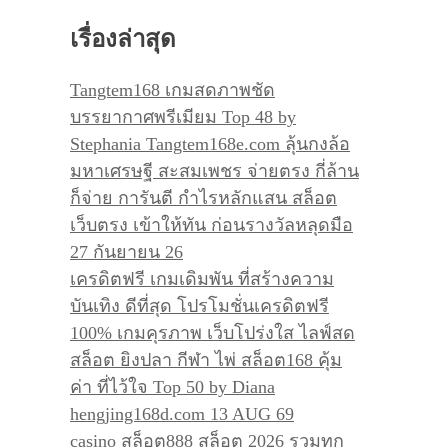
สำหรับ:
เรื่องล่าสุด
Tangtem168 เกมสดภาพชัด
บรรยากาศพรีเมียม Top 48 by
Stephania Tangtem168e.com ลุ้นกงล้อ
มหาเศรษฐี สะสมเพชร จ่ายตรง กี่ล้าน
ก็จ่าย การันตี กำไรหลักแสน สล็อต
เว็บตรง เข้าให้ทัน ก่อนรางวัลหลุดมือ
27 กันยายน 26
เครดิตฟรี เกมเดิมพัน ที่สร้างความ
บันเทิง ดีที่สุด โปรโมชั่นเครดิตฟรี
100% เกมคุรภาพ เว็บโปร่งใส ไลฟ์สด
สล็อต ยิงปลา กีฬา ไพ่ สล็อต168 คุ้ม
ค่า ที่ไว้ใจ Top 50 by Diana
hengjing168d.com 13 AUG 69
casino สล็อต888 สล็อต 2026 รวมทุก