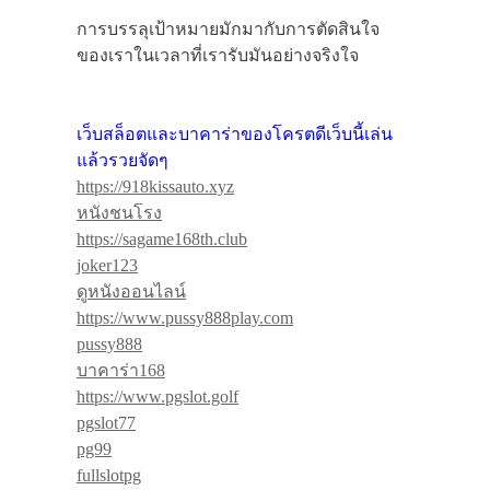
การบรรลุเป้าหมายมักมากับการตัดสินใจ
ของเราในเวลาที่เรารับมันอย่างจริงใจ
เว็บสล็อตและบาคาร่าของโครตดีเว็บนี้เล่น
แล้วรวยจัดๆ
https://918kissauto.xyz
หนังชนโรง
https://sagame168th.club
joker123
ดูหนังออนไลน์
https://www.pussy888play.com
pussy888
บาคาร่า168
https://www.pgslot.golf
pgslot77
pg99
fullslotpg