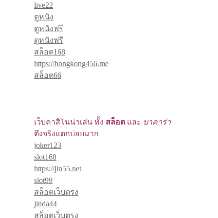
live22
ดูหนัง
ดูหนังฟรี
ดูหนังฟรี
สล็อต168
https://hongkong456.me
สล็อต66
เว็บคาสิโนน่าเล่น ทั้ง
สล็อต
และ
บาคาร่า
ตึงจริงแตกบ่อยมาก
joker123
slot168
https://jin55.net
slot99
สล็อตเว็บตรง
jinda44
สล็อตเว็บตรง