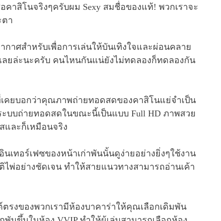
ชื่อคาสิโนจริงๆครับผม Sexy สมชื่อของแท้! พวกเราจะ
ะตา
รยากาศสำหรับเพื่อการเล่นให้บันเทิงใจและผ่อนคลาย
ิงๆเลยล่ะนะครับ คนไหนกันแน่ยังไม่ทดลองก็ทดลองกัน
่ที่เคยบอกว่าคุณภาพถ่ายทอดสดของคาสิโนแย่จำเป็น
ว่าระบบถ่ายทอดสดในขณะนี้เป็นแบบ Full HD ภาพสวย
ใสและก็เหมือนจริง
อินเทอร์เฟซของหน้าเก่าพันนั้นดูง่ายอย่างยิ่งๆใช้งาน
ติไพ่อย่างชัดเจน ทำให้สายแนวทางสามารถอ่านเค้า
ต์ตรงของพวกเรามีห้องบาคาร่าให้คุณเลือกเดิมพัน
ักพันขึ้นในห้อง VVIP ทำให้ผู้เล่นสามารถเลือกห้อง