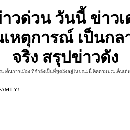
าวด่วน วันนี้ ข่าวเ
ทันเหตุการณ์ เป็น
จริง สรุปข่าวดัง
บประเด็นการเมือง ที่กำลังเป็นที่พูดถึงอยู่ในขณะนี้ ติดตามประเด็นเด
FAMILY!