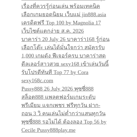
เรื่องที่ควรรู้ก่อนเล่น พร้อมเทคนิค
เลือกเกมยอดนิยม เว็บแม่ jin888.asia
เครดิตฟรี Top 100 by Magnolia 17
เว็บไซต์แตกง่าย ส.ค. 2026
บาคาร่า 20 July 26 บาคาร่า168 รู้ก่อน
เลือกโต๊ะ เล่นได้มั่นใจกว่า สมัครรับ
1,000 เกมดัง ฟีเจอร์ครบ บาคาร่าสด
ดีลเลอร์สาวสวย sexy168 เข้าเล่นวันนี้
รับโปรดีทันที Top 77 by Cora
sexy168c.com
Pussy888 26 July 2026 พุซซี่888
สล็อต888 แพลตฟอร์มเกมระดับ
พรีเมียม แจกเพชร ฟรีทุกวัน ฝาก-
ถอน 3 วิ คนเล่นไม่ต่ำกว่าแสนทุกวัน
พุซซี่888 รอไม่ได้ ต้องลอง Top 56 by
Cecile Pussy888play.me