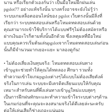
นาน หรือเรียกตัวเองกันว่า เป็นมือใหม่ฝึกฝนเล่น
pgslot77 อย่างแท้จริงนั้น บางครั้งอาจจะยังไม่รู้ว่า
ระบบเกมสล็อตออนไลน์ของ pgslot เว็บตรงนั้นมีสิ่งที่
เรียกว่า ระบบทดสอบเล่นหรือโหมดทดสอบเล่นด้วย
คุณสามารถเข้าใช้บริการได้แบบฟรีๆไม่ต้องสมัครหรือ
ฝากเงินอะไรก็ตามทั้งนั้นอีกด้วย ซึ่งเหตุผลที่มือใหม่
แบบคุณควรเริ่มต้นเล่นpgslotจากโหมดทดสอบเล่นก่อน
นั้นก็มีจำนวนมากเยอะแยะ มาลองดูกัน!
• ไม่ต้องเสี่ยงเงินทุนจริง: โหมดทดสอบเล่นทาง
เข้าpgจะช่วยทำให้คุณได้ทดลอง ศึกษา รวมทั้ง
ทำความเข้าใจเกมpgslotต่างๆได้แบบไม่ต้องเสียตังค์
จริงในการเล่น ระบบจะมีเครดิตเลียนแบบให้กับคุณ
เหมาะสำหรับคนที่พึ่งเล่นทางเข้าpgใหม่แบบสุดๆ
เป็นการฝึกฝนทักษะและทำความเข้าใจระบบต่างๆด้าน
ในเกมก่อนที่จะคุณจะลงสนามจริงได้ดีเลยล่ะนะครับ
ต่อให้เล่นเสียก็ช่างเถอะแน่นอน