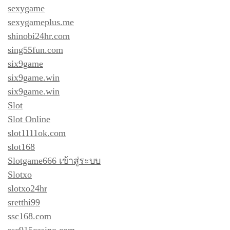
sexygame
sexygameplus.me
shinobi24hr.com
sing55fun.com
six9game
six9game.win
six9game.win
Slot
Slot Online
slot1111ok.com
slot168
Slotgame666 เข้าสู่ระบบ
Slotxo
slotxo24hr
sretthi99
ssc168.com
ssc915casino.com