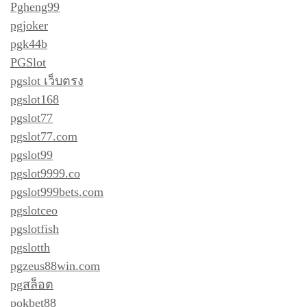
Pgheng99
pgjoker
pgk44b
PGSlot
pgslot เว็บตรง
pgslot168
pgslot77
pgslot77.com
pgslot99
pgslot9999.co
pgslot999bets.com
pgslotceo
pgslotfish
pgslotth
pgzeus88win.com
pgสล็อต
pokbet88