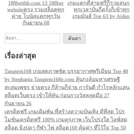
ะ
188betthb.com 13 188bet
เกมแตกดีสายฟรีก็รวยสนุก
websiteตรง รวมสล็อตทุก
ทุกเวลาปั่นกี่ครั้งก็เข้าทุก
แ
ค่าย โบนัสแตกทุกวัน
เกมมันส์ Top 63 by Aiden
น
กันยายน 68
ว
เ
ค้นหา
รื่
สำหรับ:
อ
เรื่องล่าสุด
ง
Tangtem168 เกมสดภาพชัด บรรยากาศพรีเมียม Top 48
by Stephania Tangtem168e.com ลุ้นกงล้อมหาเศรษฐี
สะสมเพชร จ่ายตรง กี่ล้านก็จ่าย การันตี กำไรหลักแสน
สล็อตเว็บตรง เข้าให้ทัน ก่อนรางวัลหลุดมือ 27
กันยายน 26
เครดิตฟรี เกมเดิมพัน ที่สร้างความบันเทิง ดีที่สุด โปร
โมชั่นเครดิตฟรี 100% เกมคุรภาพ เว็บโปร่งใส ไลฟ์สด
สล็อต ยิงปลา กีฬา ไพ่ สล็อต168 คุ้มค่า ที่ไว้ใจ Top 50