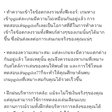
• ทำความเข้าใจข้อตกลงรวมทั้งฟีเจอร์: เกมทาง
เข้าpgแต่ละเกมมีความไม่เหมือนกันอยู่แล้ว การ
ทดสอบเล่นpgslotก็เลยเป็นโอกาสที่ดีในการทำความ
เข้าใจข้อตกลงรวมทั้งฟีพบร์ต่างๆของเกมนั้นๆได้มาก
ขึ้น ซึ่งมันส่งผลต่อการเล่นเกมจริงของคุณแน่ๆ
• ทดลองความเหมาะสม: แต่ละเกมจะมีความแตกต่าง
กันอยู่แล้ว โดยเหตุนั้น คุณจึงควรมองหาเกมที่เหมาะ
กับสไตล์การเล่นของตนให้พบด้วย และการใช้โหมด
ทดสอบเล่นpgslot77ก็จะทำให้คุณศึกษาค้นพบ
เกมpgslotที่เหมาะสมกับคุณได้รวดเร็วขึ้น
• ฝึกฝนบริหารการคลัง: แม้จะไม่ใช่เงินจริงๆของคุณ
แต่คุณสามารถใช้การทดลองเล่นเลียนแบบ
สถานการณ์รวมทั้งฝึกหัดบริหารการคลังของคุณได้