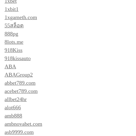
1xbet
1xbit1
1xgameth.com
55สล็อต
888pg
8lots.me
918Kiss
918kissauto
ABA
ABAGroup2
abbet789.com
acebet789.com
allbet24hr
alot666
amb888
ambnovabet.com
asb9999.com