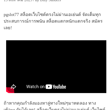
pgslot77 สล็อตเว็บไซต์ตรงไม่ผ่านเอเย่นต์ จัดเต็มทุก
ประสบการณ์การพนัน สล็อตแตกหนักแตกจริง สมัคร
เลย!
ถ้าหากคุณกำลังมองหาลู่ทางใหม่ๆมาทดลอง ทาง
เข้าpg กันได้เลย! สล็อตเว็บตรงไม่ผ่านเอเย่นต์ เว็บไซต์