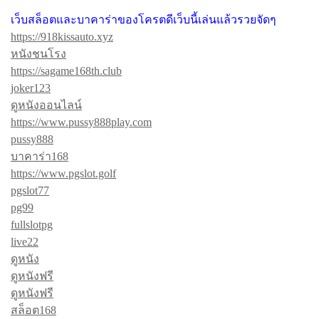
เว็บสล็อตและบาคาร่าของโครตดีเว็บนี้เล่นแล้วรวยจัดๆ
https://918kissauto.xyz
หนังชนโรง
https://sagame168th.club
joker123
ดูหนังออนไลน์
https://www.pussy888play.com
pussy888
บาคาร่า168
https://www.pgslot.golf
pgslot77
pg99
fullslotpg
live22
ดูหนัง
ดูหนังฟรี
ดูหนังฟรี
สล็อต168