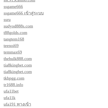
ssgame666
ssgame666 เข้าสู่ระบบ
ssru
sudyod888s.com
t88golds.com
tangtem168
teenoi69
temmax69
thehulk888.com
tia8kingbet.com
tia8kingbet.com
tkbpgg.com
tr1688.info
ufa11bet
ufa11k
ufa191 ทางเข้า