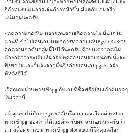
เช่นเดียวกันขอรับ มันจะช่วยทำให้คุณจัดแจงเบทและ
ก็กำหนดแผนการเล่นก้าวหน้าขึ้น มีผลกับเกมจริง
แน่นอนนะครับ
• ลดความกดดัน: หลายคนชอบเกิดความไม่มั่นใจใน
ตอนที่เข้าไปเล่นเกมใหม่ๆการทดสอบเล่นPgslotจะช่วย
ลดความกดดันกลุ่มนี้ไปได้นะครับ ด้วยเหตุว่าคุณไม่
ต้องกลัวว่าจะเสียเงินจริง ทดลองเล่นจวบจนกระทั่งจะ
พึงพอใจและก็หลังจากนั้นจึงค่อยเล่นเกมpgslotจริง
ทีหลังก็ได้
เลือกเกมผ่านทางเข้าpg กับเกมที่ซื้อฟรีสปินแล้วคุ้มสุดๆ
ในเวลานี้
แม้คุณยังไม่มีเกมpgslot77ในใจ มาลองเลือกผ่านปาก
ทางเข้าpg ของเราได้เลยค่ะครับผม แน่นอนนะครับว่า
เกมสล็อตจากปากทางเข้าpg slot auto มีให้คุณเลือก