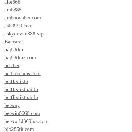
alot666
amb888
ambnovabet.com
asb9999.com
askyouwin888 vip
Baccarat
baj88thb
baj88thbz.com
bestbet
betboxclubs.com
betflixtikto
betflixtikto.info
betflixtikto.info
betway
betwin6666.com
betworld369hot.com
bio285th.com