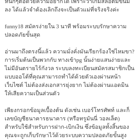
หนักๆต่อด้วยความอยากได้ เพราะว่าเกมสล็อตมีขึ้นมี
ลง ได้แล้วจำต้องเลิกถึงจะเป็นตัวแม่ที่จริงจริงค่ะ
funny18 สมัครง่ายใน 3 นาที พร้อมระบบรักษาความ
ปลอดภัยขั้นสุด
อ่านมาถึงตรงนี้แล้ว ความมั่งคั่งมันเรียกร้องใช่ไหมขา?
การเริ่มต้นเป็นพวกกับ ทางเข้าpg นั้นง่ายแสนง่ายและ
ไม่มีอันตรายไร้กังวล ระบบลงทะเบียนสมัครสมาชิกเป็น
แบบออโต้ที่คุณสามารถทำได้ด้วยตัวเองผ่านหน้า
เว็บไซต์ ไม่ต้องส่งเอกสารยุ่งยาก ไม่ต้องผ่านแอดมิน
ให้เสียความเป็นส่วนตัว
เพียงกรอกข้อมูลเบื้องต้น ดังเช่น เบอร์โทรศัพท์ และก็
เลขบัญชีธนาคารธนาคาร (หรือทรูมันนี่ วอลเล็ต)
สำหรับใช้สำหรับการฝาก-เบิกเงิน ซึ่งข้อมูลทั้งสิ้นของ
คุณจะถูกเก็บรักษาไว้ด้วยระบบความปลอดภัยขั้นสูง