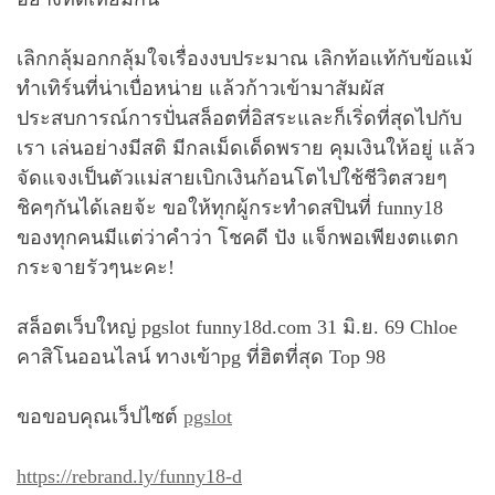
เลิกกลุ้มอกกลุ้มใจเรื่องงบประมาณ เลิกท้อแท้กับข้อแม้
ทำเทิร์นที่น่าเบื่อหน่าย แล้วก้าวเข้ามาสัมผัส
ประสบการณ์การปั่นสล็อตที่อิสระและก็เริ่ดที่สุดไปกับ
เรา เล่นอย่างมีสติ มีกลเม็ดเด็ดพราย คุมเงินให้อยู่ แล้ว
จัดแจงเป็นตัวแม่สายเบิกเงินก้อนโตไปใช้ชีวิตสวยๆ
ชิคๆกันได้เลยจ้ะ ขอให้ทุกผู้กระทำดสปินที่ funny18
ของทุกคนมีแต่ว่าคำว่า โชคดี ปัง แจ็กพอเพียงตแตก
กระจายรัวๆนะคะ!
สล็อตเว็บใหญ่ pgslot funny18d.com 31 มิ.ย. 69 Chloe
คาสิโนออนไลน์ ทางเข้าpg ที่ฮิตที่สุด Top 98
ขอขอบคุณเว็ปไซต์
pgslot
https://rebrand.ly/funny18-d