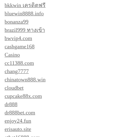
bkkwin เครดิตฟรี
bluewin8888.info
bonanza99
brazil999 ทางเข้า
bwvip4.com
cashgame168
Casino
cc11388.com
chang7777
chinatown888.win
cloudbet
cupcake88x.com
dr888
dr888bet.com
enjoy24.fun
erisauto.site