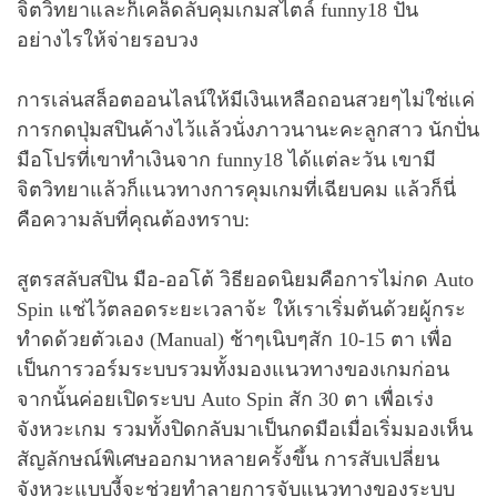
จิตวิทยาและก็เคล็ดลับคุมเกมสไตล์ funny18 ปั่น
อย่างไรให้จ่ายรอบวง
การเล่นสล็อตออนไลน์ให้มีเงินเหลือถอนสวยๆไม่ใช่แค่
การกดปุ่มสปินค้างไว้แล้วนั่งภาวนานะคะลูกสาว นักปั่น
มือโปรที่เขาทำเงินจาก funny18 ได้แต่ละวัน เขามี
จิตวิทยาแล้วก็แนวทางการคุมเกมที่เฉียบคม แล้วก็นี่
คือความลับที่คุณต้องทราบ:
สูตรสลับสปิน มือ-ออโต้ วิธียอดนิยมคือการไม่กด Auto
Spin แช่ไว้ตลอดระยะเวลาจ้ะ ให้เราเริ่มต้นด้วยผู้กระ
ทำดด้วยตัวเอง (Manual) ช้าๆเนิบๆสัก 10-15 ตา เพื่อ
เป็นการวอร์มระบบรวมทั้งมองแนวทางของเกมก่อน
จากนั้นค่อยเปิดระบบ Auto Spin สัก 30 ตา เพื่อเร่ง
จังหวะเกม รวมทั้งปิดกลับมาเป็นกดมือเมื่อเริ่มมองเห็น
สัญลักษณ์พิเศษออกมาหลายครั้งขึ้น การสับเปลี่ยน
จังหวะแบบงี้จะช่วยทำลายการจับแนวทางของระบบ