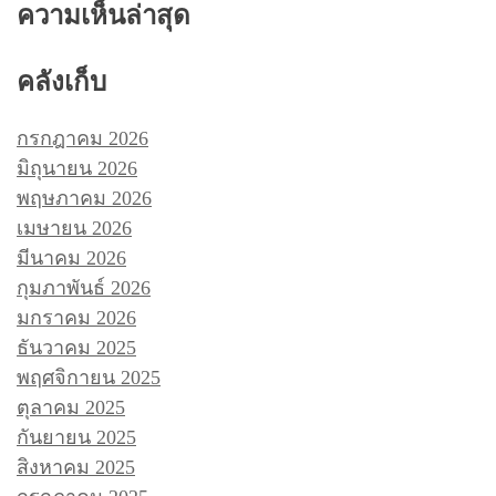
ความเห็นล่าสุด
คลังเก็บ
กรกฎาคม 2026
มิถุนายน 2026
พฤษภาคม 2026
เมษายน 2026
มีนาคม 2026
กุมภาพันธ์ 2026
มกราคม 2026
ธันวาคม 2025
พฤศจิกายน 2025
ตุลาคม 2025
กันยายน 2025
สิงหาคม 2025