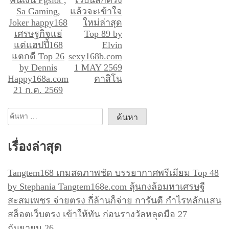
คืนเงิน Pgslot ,
เว็บนี้สักครั้ง
Sa Gaming,
แล้วจะเข้าใจ
เ
Joker happy168
ใหม่ล่าสุด
รื่
เศรษฐกิจแย่
Top 89 by
อ
แต่แฮปปี้168
Elvin
แตกดี Top 26
sexy168b.com
ง
by Dennis
1 MAY 2569
Happy168a.com
คาสิโน
21 ก.ค. 2569
ค้นหา
สำหรับ:
เรื่องล่าสุด
Tangtem168 เกมสดภาพชัด บรรยากาศพรีเมียม Top 48
by Stephania Tangtem168e.com ลุ้นกงล้อมหาเศรษฐี
สะสมเพชร จ่ายตรง กี่ล้านก็จ่าย การันตี กำไรหลักแสน
สล็อตเว็บตรง เข้าให้ทัน ก่อนรางวัลหลุดมือ 27
กันยายน 26