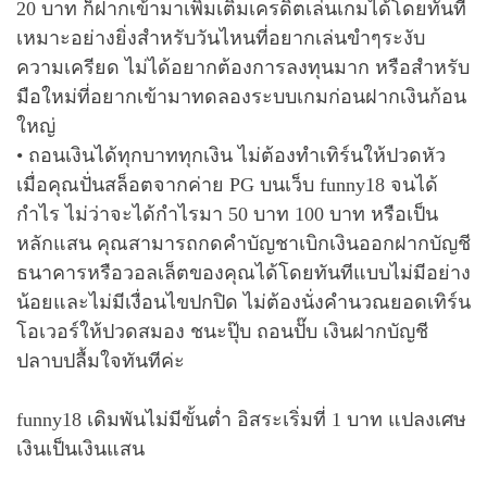
20 บาท ก็ฝากเข้ามาเพิ่มเติมเครดิตเล่นเกมได้โดยทันที
เหมาะอย่างยิ่งสำหรับวันไหนที่อยากเล่นขำๆระงับ
ความเครียด ไม่ได้อยากต้องการลงทุนมาก หรือสำหรับ
มือใหม่ที่อยากเข้ามาทดลองระบบเกมก่อนฝากเงินก้อน
ใหญ่
• ถอนเงินได้ทุกบาททุกเงิน ไม่ต้องทำเทิร์นให้ปวดหัว
เมื่อคุณปั่นสล็อตจากค่าย PG บนเว็บ funny18 จนได้
กำไร ไม่ว่าจะได้กำไรมา 50 บาท 100 บาท หรือเป็น
หลักแสน คุณสามารถกดคำบัญชาเบิกเงินออกฝากบัญชี
ธนาคารหรือวอลเล็ตของคุณได้โดยทันทีแบบไม่มีอย่าง
น้อยและไม่มีเงื่อนไขปกปิด ไม่ต้องนั่งคำนวณยอดเทิร์น
โอเวอร์ให้ปวดสมอง ชนะปุ๊บ ถอนปั๊บ เงินฝากบัญชี
ปลาบปลื้มใจทันทีค่ะ
funny18 เดิมพันไม่มีขั้นต่ำ อิสระเริ่มที่ 1 บาท แปลงเศษ
เงินเป็นเงินแสน