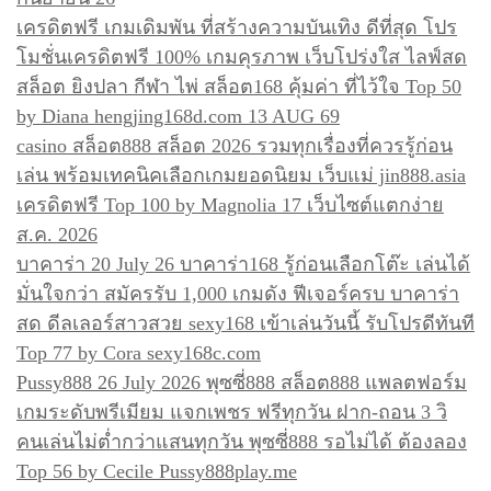
เครดิตฟรี เกมเดิมพัน ที่สร้างความบันเทิง ดีที่สุด โปร
โมชั่นเครดิตฟรี 100% เกมคุรภาพ เว็บโปร่งใส ไลฟ์สด
สล็อต ยิงปลา กีฬา ไพ่ สล็อต168 คุ้มค่า ที่ไว้ใจ Top 50
by Diana hengjing168d.com 13 AUG 69
casino สล็อต888 สล็อต 2026 รวมทุกเรื่องที่ควรรู้ก่อน
เล่น พร้อมเทคนิคเลือกเกมยอดนิยม เว็บแม่ jin888.asia
เครดิตฟรี Top 100 by Magnolia 17 เว็บไซต์แตกง่าย
ส.ค. 2026
บาคาร่า 20 July 26 บาคาร่า168 รู้ก่อนเลือกโต๊ะ เล่นได้
มั่นใจกว่า สมัครรับ 1,000 เกมดัง ฟีเจอร์ครบ บาคาร่า
สด ดีลเลอร์สาวสวย sexy168 เข้าเล่นวันนี้ รับโปรดีทันที
Top 77 by Cora sexy168c.com
Pussy888 26 July 2026 พุซซี่888 สล็อต888 แพลตฟอร์ม
เกมระดับพรีเมียม แจกเพชร ฟรีทุกวัน ฝาก-ถอน 3 วิ
คนเล่นไม่ต่ำกว่าแสนทุกวัน พุซซี่888 รอไม่ได้ ต้องลอง
Top 56 by Cecile Pussy888play.me