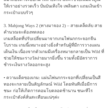
ให้เราอย่างรวดเร็ว ปั่นบันเทิงใจ เพลินตา แถมเงินเข้า
กระเป๋าแบบรัวๆ
3. Mahjong Ways 2 (ทางมาจอง 2) – สายเคล็ดลับ สาย
คำนวณจะต้องทดลอง
เกมสล็อตที่ปรับเปลี่ยนมาจากเกมไพ่นกกระจอกจีน
โบราณ เกมนี้เหมาะอย่างยิ่งสำหรับผู้ที่มีการวางแผน
เดินเงิน เนื่องจากตัวเกมมีเครื่องหมายกลายเป็น Wild ที่
ช่วยให้ชนะรางวัลง่ายมากยิ่งขึ้น รวมทั้งมีอัตราการ
ชำระเงินรางวัลออกจะสูง
• ความเด็ดของเกม: แผ่นไพ่นกกระจอกที่เปลี่ยนเป็นสี
ทองจะกลายเป็นสัญลักษณ์ Wild โดยทันทีเมื่อมีการ
ชนะ ก่อให้เกิดการคอมโบตลอดช้านาน ชนะทีไร
กระเป๋าตังค์สั่นสะเทือนแน่ๆค่ะ