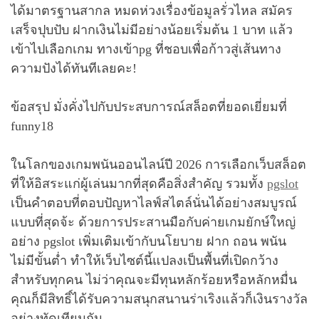
ได้มาตรฐานสากล หมดห่วงเรื่องข้อมูลรั่วไหล สมัคร
เสร็จปุบปับ ฝากเงินไม่มีอย่างน้อยเริ่มต้น 1 บาท แล้ว
เข้าไปเลือกเกม ทางเข้าpg ที่ชอบเพื่อก้าวสู่เส้นทาง
ความปังได้ทันทีเลยคะ!
ข้อสรุป มั่งคั่งไปกับประสบการณ์สล็อตที่ยอดเยี่ยมที่
funny18
ในโลกของเกมพนันออนไลน์ปี 2026 การเลือกเว็บสล็อต
ที่ให้อิสระแก่ผู้เล่นมากที่สุดคือสิ่งสำคัญ รวมทั้ง
pgslot
เป็นคำตอบที่ตอบปัญหาไลฟ์สไตล์นั่นได้อย่างสมบูรณ์
แบบที่สุดจ้ะ ด้วยการประสานมือกับค่ายเกมยักษ์ใหญ่
อย่าง pgslot เพิ่มเติมเข้ากับนโยบาย ฝาก ถอน พนัน
ไม่มีขั้นต่ำ ทำให้เว็บไซต์นี้แปลงเป็นพื้นที่เปิดกว้าง
สำหรับทุกคน ไม่ว่าคุณจะมีทุนหลักร้อยหรือหลักหมื่น
คุณก็มีสิทธิ์ได้รับความสนุกสนานร่าเริงแล้วก็เงินรางวัล
อย่างทัดเทียมกัน