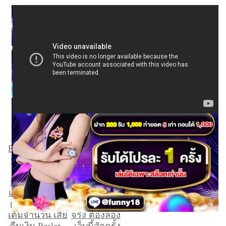
แ
Previous:
สล็อต
Next:
เว็บเปิด
เครดิตฟรี เว็บ
ใหม่ sexy168
น
สล็อตตัวท็อป
เว็บแจกหนัก
ะ
ยืนหนึ่งทุกการ
ใครกำลังหา
เดิมพัน ทุกยอด
เว็บบาคาร่า
แ
ฝาก 10% ถอน
เล่นง่าย จ่าย
น
เต็มจำนวน เสีย
จริง ต้องลอง
ว