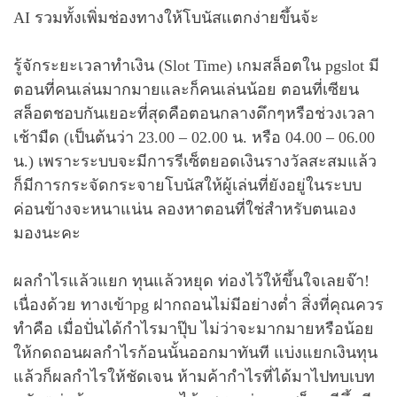
AI รวมทั้งเพิ่มช่องทางให้โบนัสแตกง่ายขึ้นจ้ะ
รู้จักระยะเวลาทำเงิน (Slot Time) เกมสล็อตใน pgslot มี
ตอนที่คนเล่นมากมายและก็คนเล่นน้อย ตอนที่เซียน
สล็อตชอบกันเยอะที่สุดคือตอนกลางดึกๆหรือช่วงเวลา
เช้ามืด (เป็นต้นว่า 23.00 – 02.00 น. หรือ 04.00 – 06.00
น.) เพราะระบบจะมีการรีเซ็ตยอดเงินรางวัลสะสมแล้ว
ก็มีการกระจัดกระจายโบนัสให้ผู้เล่นที่ยังอยู่ในระบบ
ค่อนข้างจะหนาแน่น ลองหาตอนที่ใช่สำหรับตนเอง
มองนะคะ
ผลกำไรแล้วแยก ทุนแล้วหยุด ท่องไว้ให้ขึ้นใจเลยจ๊า!
เนื่องด้วย ทางเข้าpg ฝากถอนไม่มีอย่างต่ำ สิ่งที่คุณควร
ทำคือ เมื่อปั่นได้กำไรมาปุ๊บ ไม่ว่าจะมากมายหรือน้อย
ให้กดถอนผลกำไรก้อนนั้นออกมาทันที แบ่งแยกเงินทุน
แล้วก็ผลกำไรให้ชัดเจน ห้ามค้ากำไรที่ได้มาไปทบเบท