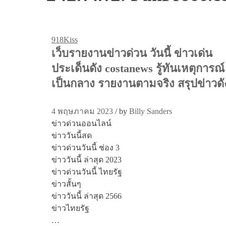
918Kiss
เว็บรายงานข่าวด่วน วันนี้ ข่าวเด่น
ประเด็นดัง costanews รู้ทันเหตุการณ์
เป็นกลาง รายงานตามจริง สรุปข่าวดั
4 พฤษภาคม 2023
/
by
Billy Sanders
ข่าวด่วนออนไลน์
ข่าววันนี้สด
ข่าวด่วนวันนี้ ช่อง 3
ข่าววันนี้ ล่าสุด 2023
ข่าวด่วนวันนี้ ไทยรัฐ
ข่าวสั้นๆ
ข่าววันนี้ ล่าสุด 2566
ข่าวไทยรัฐ
…