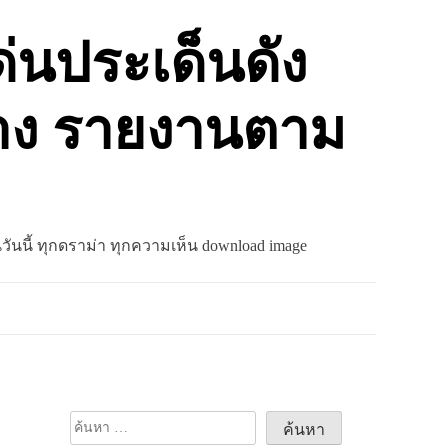
ด่นประเด็นดัง
กลาง รายงานตาม
่นวันนี้ ทุกดราม่า ทุกความเห็น download image
ค้นหา