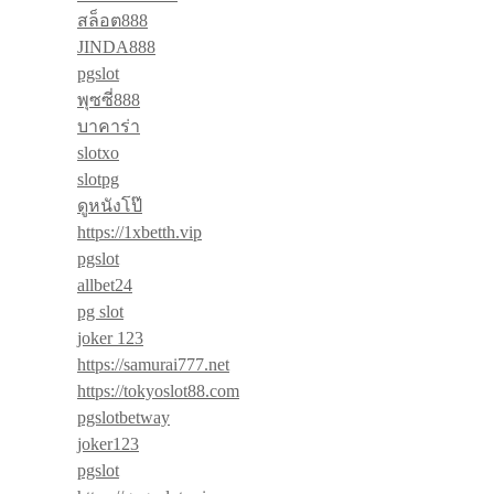
สล็อต888
JINDA888
pgslot
พุซซี่888
บาคาร่า
slotxo
slotpg
ดูหนังโป๊
https://1xbetth.vip
pgslot
allbet24
pg slot
joker 123
https://samurai777.net
https://tokyoslot88.com
pgslotbetway
joker123
pgslot