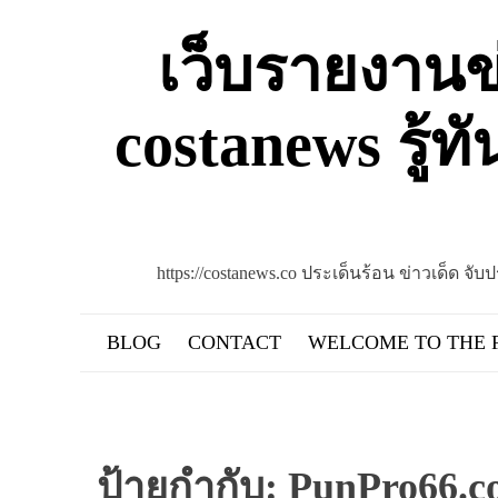
Skip
to
เว็บรายงานข่
content
costanews รู้
https://costanews.co ประเด็นร้อน ข่าวเด็ด จั
BLOG
CONTACT
WELCOME TO THE 
ป้ายกำกับ:
PunPro66.c