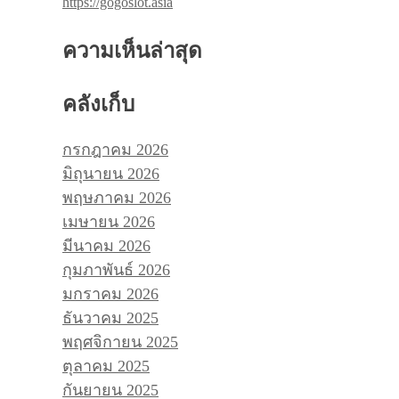
https://gogoslot.asia
ความเห็นล่าสุด
คลังเก็บ
กรกฎาคม 2026
มิถุนายน 2026
พฤษภาคม 2026
เมษายน 2026
มีนาคม 2026
กุมภาพันธ์ 2026
มกราคม 2026
ธันวาคม 2025
พฤศจิกายน 2025
ตุลาคม 2025
กันยายน 2025