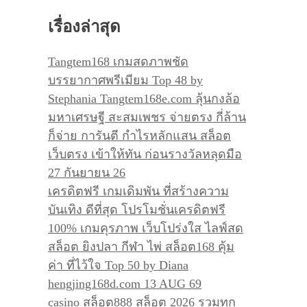
สำหรับ:
เรื่องล่าสุด
Tangtem168 เกมสดภาพชัด
บรรยากาศพรีเมียม Top 48 by
Stephania Tangtem168e.com ลุ้นกงล้อ
มหาเศรษฐี สะสมเพชร จ่ายตรง กี่ล้าน
ก็จ่าย การันตี กำไรหลักแสน สล็อต
เว็บตรง เข้าให้ทัน ก่อนรางวัลหลุดมือ
27 กันยายน 26
เครดิตฟรี เกมเดิมพัน ที่สร้างความ
บันเทิง ดีที่สุด โปรโมชั่นเครดิตฟรี
100% เกมคุรภาพ เว็บโปร่งใส ไลฟ์สด
สล็อต ยิงปลา กีฬา ไพ่ สล็อต168 คุ้ม
ค่า ที่ไว้ใจ Top 50 by Diana
hengjing168d.com 13 AUG 69
casino สล็อต888 สล็อต 2026 รวมทุก