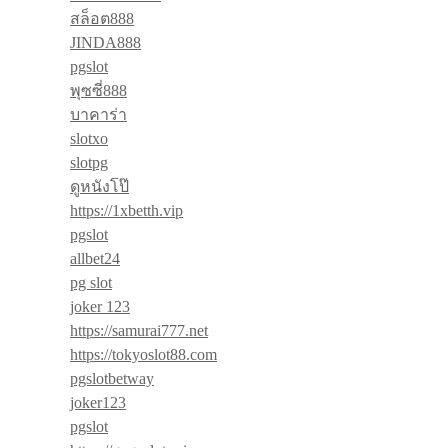
สล็อต888
JINDA888
pgslot
พุซซี่888
บาคาร่า
slotxo
slotpg
ดูหนังโป๊
https://1xbetth.vip
pgslot
allbet24
pg slot
joker 123
https://samurai777.net
https://tokyoslot88.com
pgslotbetway
joker123
pgslot