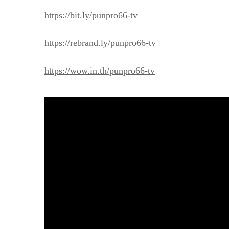
https://bit.ly/punpro66-tv
https://rebrand.ly/punpro66-tv
https://wow.in.th/punpro66-tv