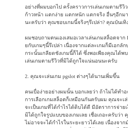
อย่างที่ผมบอกไป ครั้งคราวการเล่นเกมตามรีวิ
ก้าวหน้า แตกง่าย แตกหนัก แตกจริง อื่นๆอีกม
นะครับว่า คุณชอบเกมนี้จริงๆรึเปล่า? คุณบันเทิ
ผมชอบถามตนเองเสมอเวลาเล่นเกมสล็อตจาก P
ยกับเกมๆนี้รึเปล่า เนื่องจากแต่ละเกมก็มีเอ
กระนั้นเกลียดชังเกมนี้ก็ได้ ซึ่งพอเพียงคุณได
เล่นเกมตามรีวิวที่มิได้ถูกใจแน่นอนนะครับ
2. คุณจะเล่นเกม pgslot ต่างๆได้นานเพิ่มขึ้น
คนเบื่อง่ายอย่างผมนั้น บอกเลยว่า ถ้าไม่ได้ทำ
การเลือกเกมสล็อตก็เหมือนกันครับผม คุณจะเล่นเ
จะเป็นเกมที่ได้กำไรได้ดิบได้ดี มีอัตราการจ่าย
มิได้ถูกใจรูปแบบของเกมเลย เชื่อเถอะครับว่า ค
ไม่อาจจะได้กำไรในระยะยาวได้เลย เนื่องจากมัน