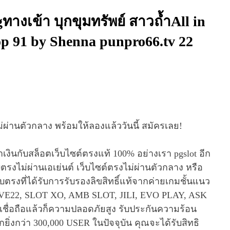
างเข้า บุกขุมทรัพย์ สาวถ้ำAll in
op 91 by Shenna punpro66.tv 22
่ผ่านตัวกลาง พร้อมให้ลองแล้ววันนี้ สมัครเลย!
งินกับสล็อตเว็บไซต์ตรงแท้ 100% อย่างเรา pgslot อีก
ตรงไม่ผ่านเอเย่นต์ เว็บไซต์ตรงไม่ผ่านตัวกลาง หรือ
ตรงที่ได้รับการรับรองลิขสิทธิ์แท้จากค่ายเกมชั้นแนว
IVE22, SLOT XO, AMB SLOT, JILI, EVO PLAY, ASK
ชื่อถือแล้วก็ความปลอดภัยสูง รับประกันความร้อน
งกว่า 300,000 USER ในปัจจุบัน คุณจะได้รับสิทธิ