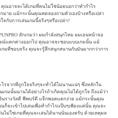
ว คุณอาจจะได้เกมที่คนไม่ใช่น้อยบอกว่าทำกำไร
ากมาย แม้กระนั้นคุณทดลองถามตัวเองบ้างหรือเปล่า
งใจกับการเล่นเกมนี้จริงๆหรือเปล่า?
UNPRO สักเกมว่า ผมกำลังสนุกไหม ผมเอนหน้าจอ
กลักษณ์แตกต่างออกไป คุณอาจจะชอบแบบเกมนั้น แม้
้พบเกมที่ชอบจริง คุณจะรู้สึกสนุกสนานกับมันมากกว่าการ
อะไรจากที่ถูกใจจริงๆจะทำได้ไม่นานแน่ๆ ซึ่งหลักใน
กมนั้นนานได้อย่างไรถ้าเกิดคุณไม่ได้ถูกใจ ถึงแม้ว่า
เงินรางวัลดี ฟีพบร์ดี แจ็กพอตแตกง่าย แม้กระนั้นคุณ
ุณก็จะเข้าไปเล่นเพื่อทำกำไรแป๊บๆเพียงแค่นั้น คุณจะ
ไม่ใช่เกมที่คุณจะเล่นได้นานนั่นเองครับ ด้วยเหตุผล