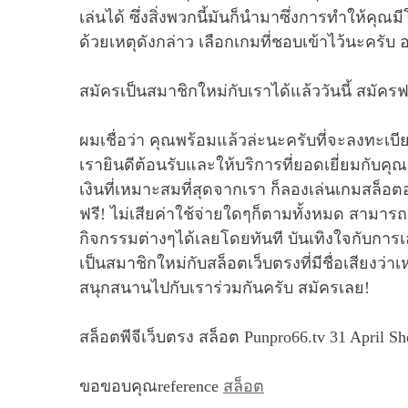
เล่นได้ ซึ่งสิ่งพวกนี้มันก็นำมาซึ่งการทำให้คุ
ด้วยเหตุดังกล่าว เลือกเกมที่ชอบเข้าไว้นะครับ 
สมัครเป็นสมาชิกใหม่กับเราได้แล้ววันนี้ สมัครฟร
ผมเชื่อว่า คุณพร้อมแล้วล่ะนะครับที่จะลงทะเบ
เรายินดีต้อนรับและให้บริการที่ยอดเยี่ยมกับค
เงินที่เหมาะสมที่สุดจากเรา ก็ลองเล่นเกมสล็อต
ฟรี! ไม่เสียค่าใช้จ่ายใดๆก็ตามทั้งหมด สามาร
กิจกรรมต่างๆได้เลยโดยทันที บันเทิงใจกับกา
เป็นสมาชิกใหม่กับสล็อตเว็บตรงที่มีชื่อเสียงว
สนุกสนานไปกับเราร่วมกันครับ สมัครเลย!
สล็อตพีจีเว็บตรง สล็อต Punpro66.tv 31 April S
ขอขอบคุณreference
สล็อต