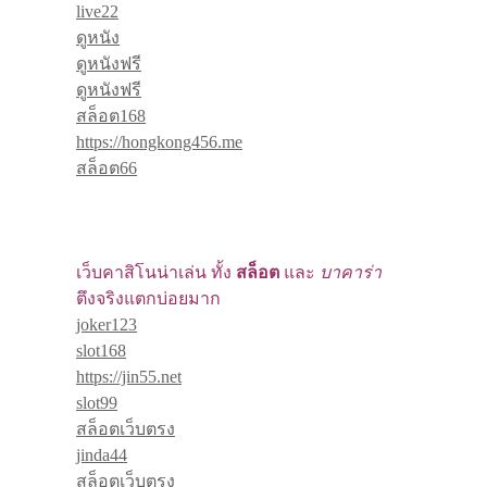
live22
ดูหนัง
ดูหนังฟรี
ดูหนังฟรี
สล็อต168
https://hongkong456.me
สล็อต66
เว็บคาสิโนน่าเล่น ทั้ง
สล็อต
และ
บาคาร่า
ตึงจริงแตกบ่อยมาก
joker123
slot168
https://jin55.net
slot99
สล็อตเว็บตรง
jinda44
สล็อตเว็บตรง