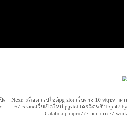
ปิด
Next:
สล็อต เวปไซต์pg slot เว็บตรง 10 พฤษภาคม
ot
67 casinoเว็บเปิดใหม่ pgslot เครดิตฟรี Top 47 by
Catalina punpro777 punpro777.work