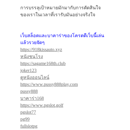
การบรรลุเป้าหมายมักมากับการตัดสินใจ
ของเราในเวลาที่เรารับมันอย่างจริงใจ
เว็บสล็อตและบาคาร่าของโครตดีเว็บนี้เล่น
แล้วรวยจัดๆ
https://918kissauto.xyz
หนังชนโรง
https://sagame168th.club
joker123
ดูหนังออนไลน์
https://www.pussy888play.com
pussy888
บาคาร่า168
https://www.pgslot.golf
pgslot77
pg99
fullslotpg