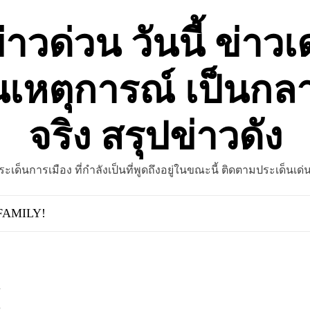
าวด่วน วันนี้ ข่าวเ
ทันเหตุการณ์ เป็น
จริง สรุปข่าวดัง
บประเด็นการเมือง ที่กำลังเป็นที่พูดถึงอยู่ในขณะนี้ ติดตามประเด็นเด
FAMILY!