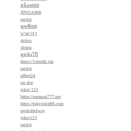
สล็อต888
JINDA888
pgslot
พุซซี่888
บาคาร่า
slotxo
slotpg
ดูหนังโป๊
https://1xbetth.vip
pgslot
allbet24
pg slot
joker 123
https://samurai777.net
https://tokyoslot88.com
pgslotbetway
joker123
pgslot