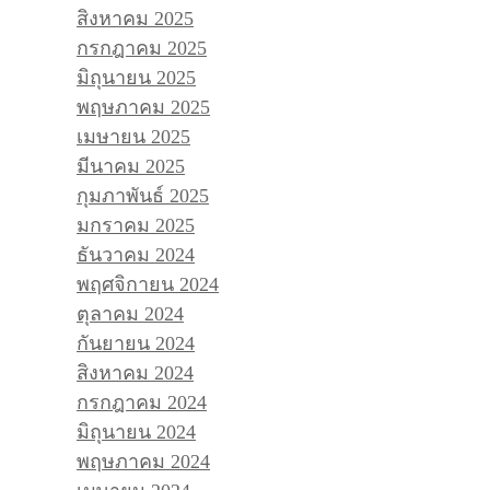
สิงหาคม 2025
กรกฎาคม 2025
มิถุนายน 2025
พฤษภาคม 2025
เมษายน 2025
มีนาคม 2025
กุมภาพันธ์ 2025
มกราคม 2025
ธันวาคม 2024
พฤศจิกายน 2024
ตุลาคม 2024
กันยายน 2024
สิงหาคม 2024
กรกฎาคม 2024
มิถุนายน 2024
พฤษภาคม 2024