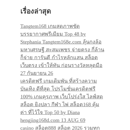
สำหรับ:
เรื่องล่าสุด
Tangtem168 เกมสดภาพชัด
บรรยากาศพรีเมียม Top 48 by
Stephania Tangtem168e.com ลุ้นกงล้อ
มหาเศรษฐี สะสมเพชร จ่ายตรง กี่ล้าน
ก็จ่าย การันตี กำไรหลักแสน สล็อต
เว็บตรง เข้าให้ทัน ก่อนรางวัลหลุดมือ
27 กันยายน 26
เครดิตฟรี เกมเดิมพัน ที่สร้างความ
บันเทิง ดีที่สุด โปรโมชั่นเครดิตฟรี
100% เกมคุรภาพ เว็บโปร่งใส ไลฟ์สด
สล็อต ยิงปลา กีฬา ไพ่ สล็อต168 คุ้ม
ค่า ที่ไว้ใจ Top 50 by Diana
hengjing168d.com 13 AUG 69
casino สล็อต888 สล็อต 2026 รวมทุก