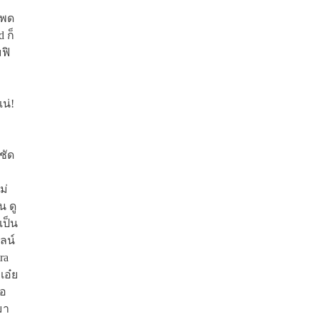
แพด
 ก็
ฟิ
แน่!
ชัด
ม่
น ดู
เป็น
ลน์
ra
เอ๋ย
จอ
มา