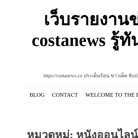
Skip
to
เว็บรายงานข่
content
costanews รู้
https://costanews.co ประเด็นร้อน ข่าวเด็ด จั
BLOG
CONTACT
WELCOME TO THE 
หมวดหมู่:
หนังออนไลน์