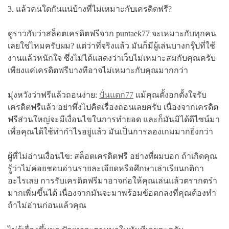
3. แล้วคนใดกันแน่บ้างที่ไม่เหมาะกับเครดิตฟรี?
ดูราวกับว่าสล็อตเครดิตฟรีจาก puntaek77 จะเหมาะกับทุกคน
เลยใช่ไหมครับผม? แต่ว่าที่จริงแล้ว มันก็มีผู้เล่นบางกรุ๊ปที่ใช้
งานแล้วหนักใจ ซึ่งไม่ได้แสดงว่าเว็บไม่เหมาะสมกับคุณครับ
เพียงแค่เครดิตฟรีบางทีอาจไม่เหมาะกับคุณมากกว่า
มุ่งหวังว่าฟรีแล้วถอนง่าย:
ปั่นแตก77
แม้คุณตั้งอกตั้งใจรับ
เครดิตฟรีแล้ว อย่าพึ่งไปคิดเรื่องถอนเลยครับ เนื่องจากเครดิต
ฟรีส่วนใหญ่จะมีเงื่อนไขในการทำยอด และก็มันมิได้ดีไซน์มา
เพื่อคุณได้ใช้ทำกำไรอยู่แล้ว มันเป็นการลองเกมมากยิ่งกว่า
ผู้ที่ไม่อ่านเงื่อนไข: สล็อตเครดิตฟรี อย่างที่ผมบอก ถ้าเกิดคุณ
รู้ว่าไม่ค่อยชอบอ่านรายละเอียดหรือศึกษาเล่าเรียนกติกา
อะไรเลย การรับเครดิตฟรีมาอาจก่อให้คุณเล่นแล้วตรากตรำ
มากเพิ่มขึ้นได้ เนื่องจากมันจะมาพร้อมข้อตกลงที่คุณต้องทำ
ถ้าไม่อ่านก่อนแล้วคุณ