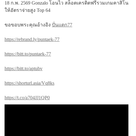
18 ก.พ. 2569 Gonzalo โอนไว สล็อตเครดิตฟรีรวมเกมคาสิโน
ให้อัตราจ่ายสูง Top 64
ขอขอบพระคุณอ้างอิง
ปั่นแตก77
https://rebrand.ly/puntaek-77
https://bitt.to/puntaek-77
https://bitt.to/aptubv
https://shorturl.asia/Vq8ks
https://t.co/a704JJ1QP0