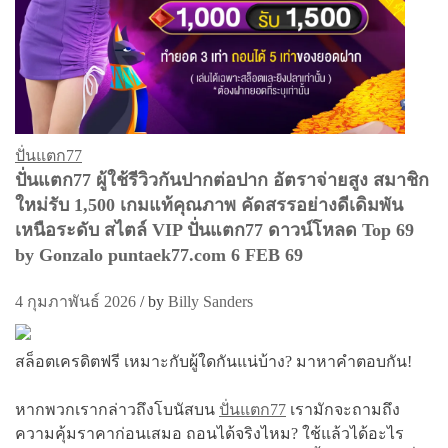
ปั่นแตก77
ปั่นแตก77 ผู้ใช้รีวิวกันปากต่อปาก อัตราจ่ายสูง สมาชิก
ใหม่รับ 1,500 เกมแท้คุณภาพ คัดสรรอย่างดีเดิมพัน
เหนือระดับ สไตล์ VIP ปั่นแตก77 ดาวน์โหลด Top 69
by Gonzalo puntaek77.com 6 FEB 69
4 กุมภาพันธ์ 2026
/
by
Billy Sanders
สล็อตเครดิตฟรี เหมาะกับผู้ใดกันแน่บ้าง? มาหาคำตอบกัน!
หากพวกเรากล่าวถึงโบนัสบน
ปั่นแตก77
เรามักจะถามถึง
ความคุ้มราคาก่อนเสมอ ถอนได้จริงไหม? ใช้แล้วได้อะไร