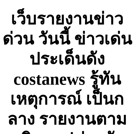
Skip
to
เว็บรายงานข่าว
content
ด่วน วันนี้ ข่าวเด่น
ประเด็นดัง
costanews รู้ทัน
เหตุการณ์ เป็นก
ลาง รายงานตาม