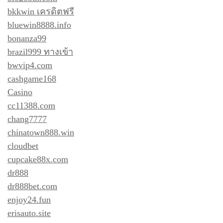
bkkwin เครดิตฟรี
bluewin8888.info
bonanza99
brazil999 ทางเข้า
bwvip4.com
cashgame168
Casino
cc11388.com
chang7777
chinatown888.win
cloudbet
cupcake88x.com
dr888
dr888bet.com
enjoy24.fun
erisauto.site