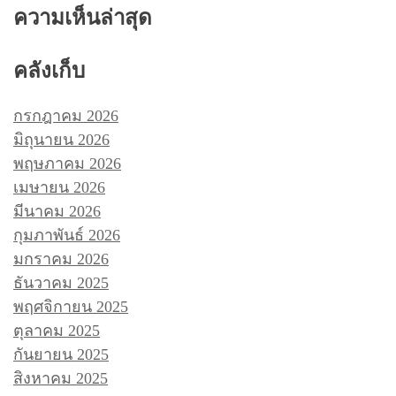
ความเห็นล่าสุด
คลังเก็บ
กรกฎาคม 2026
มิถุนายน 2026
พฤษภาคม 2026
เมษายน 2026
มีนาคม 2026
กุมภาพันธ์ 2026
มกราคม 2026
ธันวาคม 2025
พฤศจิกายน 2025
ตุลาคม 2025
กันยายน 2025
สิงหาคม 2025