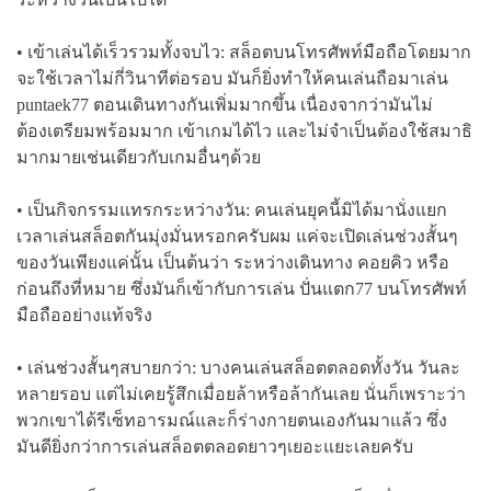
• เข้าเล่นได้เร็วรวมทั้งจบไว: สล็อตบนโทรศัพท์มือถือโดยมาก
จะใช้เวลาไม่กี่วินาทีต่อรอบ มันก็ยิ่งทำให้คนเล่นถือมาเล่น
puntaek77 ตอนเดินทางกันเพิ่มมากขึ้น เนื่องจากว่ามันไม่
ต้องเตรียมพร้อมมาก เข้าเกมได้ไว และไม่จำเป็นต้องใช้สมาธิ
มากมายเช่นเดียวกับเกมอื่นๆด้วย
• เป็นกิจกรรมแทรกระหว่างวัน: คนเล่นยุคนี้มิได้มานั่งแยก
เวลาเล่นสล็อตกันมุ่งมั่นหรอกครับผม แค่จะเปิดเล่นช่วงสั้นๆ
ของวันเพียงแค่นั้น เป็นต้นว่า ระหว่างเดินทาง คอยคิว หรือ
ก่อนถึงที่หมาย ซึ่งมันก็เข้ากับการเล่น ปั่นแตก77 บนโทรศัพท์
มือถืออย่างแท้จริง
• เล่นช่วงสั้นๆสบายกว่า: บางคนเล่นสล็อตตลอดทั้งวัน วันละ
หลายรอบ แต่ไม่เคยรู้สึกเมื่อยล้าหรือล้ากันเลย นั่นก็เพราะว่า
พวกเขาได้รีเซ็ทอารมณ์และก็ร่างกายตนเองกันมาแล้ว ซึ่ง
มันดียิ่งกว่าการเล่นสล็อตตลอดยาวๆเยอะแยะเลยครับ