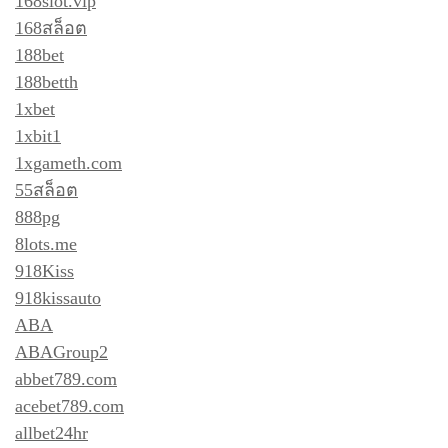
168slot.vip
168สล็อต
188bet
188betth
1xbet
1xbit1
1xgameth.com
55สล็อต
888pg
8lots.me
918Kiss
918kissauto
ABA
ABAGroup2
abbet789.com
acebet789.com
allbet24hr