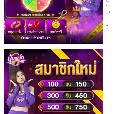
h
GJ
…