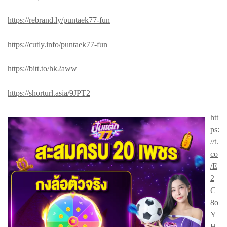
https://rebrand.ly/puntaek77-fun
https://cutly.info/puntaek77-fun
https://bitt.to/hk2aww
https://shorturl.asia/9JPT2
htt
ps:
//t.
co
/E
2
C
8o
Y
H