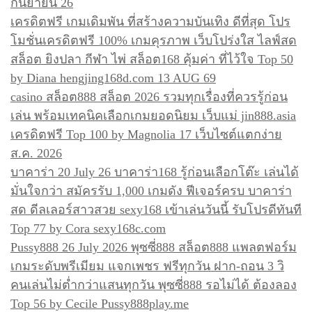
กันยายน 26
เครดิตฟรี เกมเดิมพัน ที่สร้างความบันเทิง ดีที่สุด โปร
โมชั่นเครดิตฟรี 100% เกมคุรภาพ เว็บโปร่งใส ไลฟ์สด
สล็อต ยิงปลา กีฬา ไพ่ สล็อต168 คุ้มค่า ที่ไว้ใจ Top 50
by Diana hengjing168d.com 13 AUG 69
casino สล็อต888 สล็อต 2026 รวมทุกเรื่องที่ควรรู้ก่อน
เล่น พร้อมเทคนิคเลือกเกมยอดนิยม เว็บแม่ jin888.asia
เครดิตฟรี Top 100 by Magnolia 17 เว็บไซต์แตกง่าย
ส.ค. 2026
บาคาร่า 20 July 26 บาคาร่า168 รู้ก่อนเลือกโต๊ะ เล่นได้
มั่นใจกว่า สมัครรับ 1,000 เกมดัง ฟีเจอร์ครบ บาคาร่า
สด ดีลเลอร์สาวสวย sexy168 เข้าเล่นวันนี้ รับโปรดีทันที
Top 77 by Cora sexy168c.com
Pussy888 26 July 2026 พุซซี่888 สล็อต888 แพลตฟอร์ม
เกมระดับพรีเมียม แจกเพชร ฟรีทุกวัน ฝาก-ถอน 3 วิ
คนเล่นไม่ต่ำกว่าแสนทุกวัน พุซซี่888 รอไม่ได้ ต้องลอง
Top 56 by Cecile Pussy888play.me