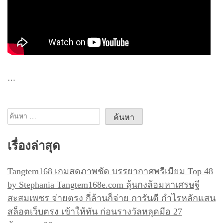
…
ค้นหา
สำหรับ:
เรื่องล่าสุด
Tangtem168 เกมสดภาพชัด บรรยากาศพรีเมียม Top 48
by Stephania Tangtem168e.com ลุ้นกงล้อมหาเศรษฐี
สะสมเพชร จ่ายตรง กี่ล้านก็จ่าย การันตี กำไรหลักแสน
สล็อตเว็บตรง เข้าให้ทัน ก่อนรางวัลหลุดมือ 27