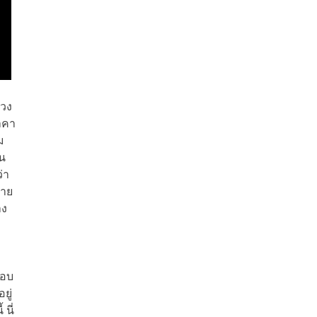
่วง
าคา
ม
ัน
่า
ลาย
าง
ตอบ
ยู่
 นี่