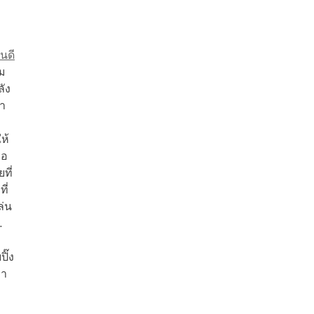
นดี
หม
ัง
่า
ห้
พอ
ที่
ี่
ล่น
…
ปิ๊ง
มา