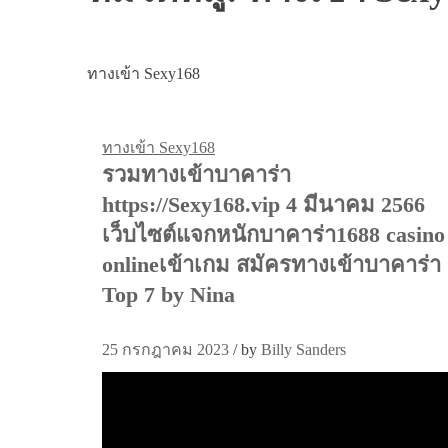
ทางเข้า Sexy168
ทางเข้า Sexy168
รวมทางเข้าบาคาร่า
https://Sexy168.vip 4 มีนาคม 2566
เว็บไซต์แจกหนักบาคาร่า1688 casino
onlineเข้าเกม สมัครทางเข้าบาคาร่า
Top 7 by Nina
25 กรกฎาคม 2023
/
by
Billy Sanders