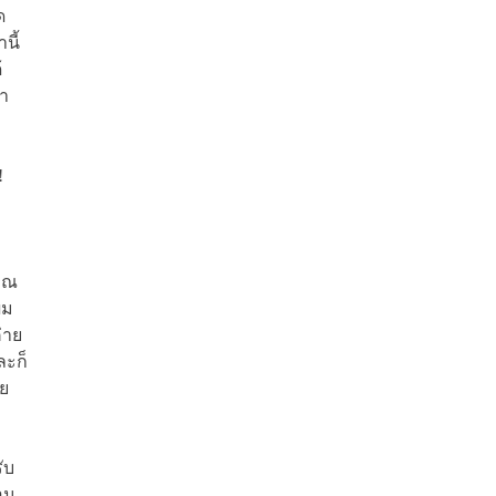
ด
นี้
้
่ำ
!
คุณ
ผม
่าย
ละก็
าย
ับ
อน