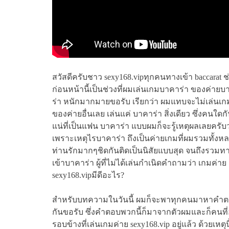
สวัสดีครับชาว sexy168.vipทุกคนทางเข้า baccarat ช
ก่อนหน้านี้เป็นช่วงที่ผมเล่นเกมบาคาร่า ของค่ายบ
ร่า หนักมากมายขอรับ เรียกว่า ผมแทบจะไม่เล่นเก
ของค่ายอื่นเลย เล่นแค่ บาคาร่า สิ่งเดียว ซึ่งคนใดก
แน่ที่เป็นแฟน บาคาร่า แบบผมก็จะรู้เหตุผลเลยครับว
เพราะเหตุไรบาคาร่า ถึงเป็นค่ายเกมที่ผมรวมทั้งห
ท่านรักมากๆชิดกันติดเป็นนิสัยแบบสุด จนถึงรวมท
เข้าบาคาร่า ผู้ที่ไม่ได้เล่นกำเนิดคำถามว่า เกมค่าย
sexy168.vipมีดีอะไร?
สำหรับบทความในวันนี้ ผมก็จะพาทุกคนมาหาคำ
กันขอรับ ซึ่งคำตอบพวกนี้ก็มาจากตัวผมและก็คนที่อ
รอบข้างที่เล่นเกมค่าย sexy168.vip อยู่แล้ว ด้วยเหตุนี้