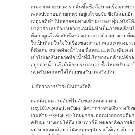
เกมจากค่าย บาคาร่า นั้นขึ้นชื่อลือนามเรื่องภาพง
เพลงประกอบด้วยเหตุว่าอยู่แล้วขอรับ ซึ่งนี่ก็เป็นอีก
เหตุผลที่ทำให้หลายคนทางเข้า baccarat ทุ่มเทใจให้
บาคาร่า เลยด้วย หลายๆเกมนั้นทำเป็นภาพเคลื่อน
ที่มองดูแล้วเข้ากับธีมของเกมอย่างยิ่ง อย่างเกมที่ผ
ให้เป็นที่สุดในใจในเรื่องของงานภาพและเพลงปร
ก็คือเกม ตลาดท้องน้ำไทย นี่แหละนะครับ เพียงแค่
เข้าไปเจอธีมตลาดท้องน้ำที่มีเรือของพ่อค้าแม่ค้า
อยู่กลางน้ำ แล้วมีเสียงประกอบว่า ซื้อไหมครับ เอ
นะครับ ผมก็เทใจให้เลยขอรับ สมจริงเกิน!
3. อัตราการชำระเงินรางวัลดี
และนี่เป็นความลับที่ไม่ลับของเกมจากค่าย
sexy168.vipเลยล่ะครับผม อัตราการจ่ายเงินรางวัล
เกมค่าย sexy168.vip โดยมากจะออกมาออกจะดีม
ครับผม บางเกมให้ถึง 100 เท่าก็มี ทดลองคิดภาพสิค
ผม หากแตกคิดมาก็นั่งๆนอนๆนับรายได้เลย เรียกว่า