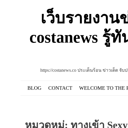
Skip
to
เว็บรายงานข่
content
costanews รู้
https://costanews.co ประเด็นร้อน ข่าวเด็ด จั
BLOG
CONTACT
WELCOME TO THE 
หมวดหมู่:
ทางเข้า Sex