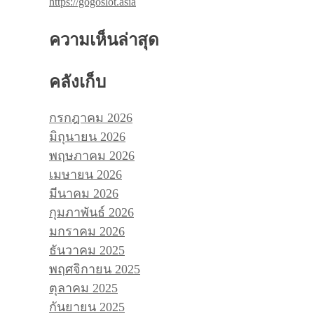
https://gogoslot.asia
ความเห็นล่าสุด
คลังเก็บ
กรกฎาคม 2026
มิถุนายน 2026
พฤษภาคม 2026
เมษายน 2026
มีนาคม 2026
กุมภาพันธ์ 2026
มกราคม 2026
ธันวาคม 2025
พฤศจิกายน 2025
ตุลาคม 2025
กันยายน 2025