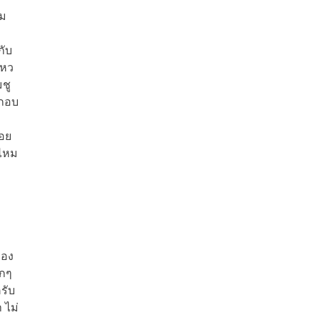
าม
กับ
ไหว
มชู
ะกอบ
ลอย
าไหม
ของ
ากๆ
รับ
 ไม่