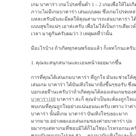
เกม บาคาร่า เกมโปรดขั้นต่ำ 1 – 2 เกมเพื่อให้ไม่เกิ
ภาวะไม่มีเกมบาคาร่า เล่นแบบผม ซึ่งเกมโปรดเหล่า
แหละครับมันจะมีผลให้คุณสามารถเล่นบาคาร่า ได
แบบสุขใจแน่ๆ เอาล่ะครับ เพื่อไม่ให้เป็นการเสียเวล
เวลา มาดูกันครับผมว่า 3 เหตุผลที่ว่านั้น
มีอะไรบ้าง ถ้าเกิดทุกคนพร้อมแล้ว ก็เลทโกนะครับ
1. คุณจะสนุกสนานและเอนหน้าจอยมากขึ้น
การที่คุณได้เล่นเกมบาคาร่า ที่ถูกใจ มันจะช่วยให้
เล่นเกม บาคาร่า ได้บันเทิงใจมากยิ่งขึ้นๆขอรับ ซึ่ง
บอกเลยจ๊านะครับว่าถ้าเกิดคุณได้ลองเล่นเกมของค
บาคาร่า168
บาคาร่า ล่ะก็ คุณจำเป็นจะต้องถูกใจแ
พบเกมที่คุณถูกใจอย่างแน่นอนนะครับ เพราะว่าค่
บาคาร่า นั้นมีเกม บาคาร่า บันเทิงใจๆเยอะมาก
มากมาย อย่างผมเองเล่นเกมของค่ายบาคาร่า บ่อ
ยมากๆแต่หาเกมที่ชอบมิได้ก็ไม่ใช่อะไรหรอกนะคร
ชอบมันทุกเกมไปเลย ฮ่า… ลองมาบันเทิงใจและก็เ