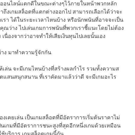
อตออนไลน์แตกดีในขณะต่างๆไว้ภายในหน้าพวกหลัก
ข้าถึงเกมสล็อตที่แตกต่างออกไป สามารถเลือกได้ว่าจะ
เรา ได้ในระยะเวลาไหนบ้าง หรือนักพนันที่อาจจะเป็น
คุณว่าง ไปเล่นเกมการพนันที่พวกเราชี้แนะโดยไม่ต้อง
 เนื่องจากว่าอาจทำให้เสียเงินทุนไปเลยนั้นเอง
้าง มาทำความรู้จักกัน
ให้เล่น จะมีเกมไหนบ้างที่สร้างผลกำไร รวมทั้งความส
อตแสนสนุกสนาน ที่เราคัดมาแล้วว่าดี จะมีเกมอะไร
องเคยเล่น เป็นเกมสล็อตที่มีอัตราการเริ่มต้นราคาไม่
ป็นเกมที่มีอัตราการชนะสูงที่สุดอีกหนึ่งเกมด้วยเหมือน
ใช้บริการ เกมสล็อตเกมนี้กัน