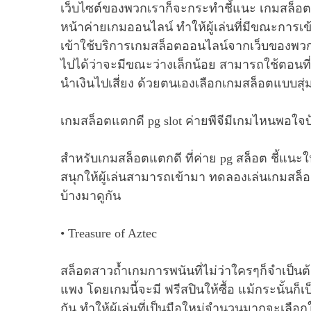
เว็บไซต์ของพวกเราก็จะกระทำชี้แนะ เกมสล็
หน้าค่ายเกมออนไลน์ ทำให้ผู้เล่นที่มีขณะการเ
เข้าใช้บริการเกมสล็อตออนไลน์จากเว็บของพวก
ไปได้ว่าจะมีขณะว่างเล็กน้อย สามารถใช้ตอนที่
นำเงินไปเสี่ยง ด้วยตนเองเลือกเกมสล็อตแบบสุ่ม
เกมสล็อตแตกดี pg slot ค่ายพีจีมีเกมไหนพอใจบ
สำหรับเกมสล็อตแตกดี ที่ค่าย pg สล็อต ชี้แนะ
สนุกให้ผู้เล่นสามารถเข้ามา ทดลองเล่นเกมสล็
บ้างมาดูกัน
• Treasure of Aztec
สล็อตสาวถ้ำเกมการพนันที่ไม่ว่าใครๆก็จำเป็นต้
แพง โดยเกมนี้จะมี ฟรีสปินให้ซื้อ แม้กระนั้นก็เ
กัน ทำให้ผู้เล่นที่เป็นมือใหม่จำนวนมากจะเลือก