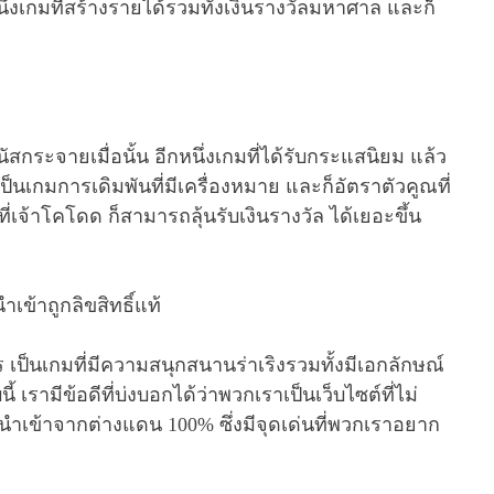
หนึ่งเกมที่สร้างรายได้รวมทั้งเงินรางวัลมหาศาล และก็
ัสกระจายเมื่อนั้น อีกหนึ่งเกมที่ได้รับกระแสนิยม แล้ว
เป็นเกมการเดิมพันที่มีเครื่องหมาย และก็อัตราตัวคูณที่
ร่ที่เจ้าโคโดด ก็สามารถลุ้นรับเงินรางวัล ได้เยอะขึ้น
เข้าถูกลิขสิทธิ์แท้
ร เป็นเกมที่มีความสนุกสนานร่าเริงรวมทั้งมีเอกลักษณ์
ี้ เรามีข้อดีที่บ่งบอกได้ว่าพวกเราเป็นเว็บไซต์ที่ไม่
้นำเข้าจากต่างแดน 100% ซึ่งมีจุดเด่นที่พวกเราอยาก