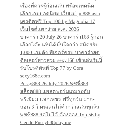
เรื่องที่ควรรู้ก่อนเล่น พร้อมเทคนิค
เลือกเกมยอดนิยม เว็บแม่ jin888.asia
เครดิตฟรี Top 100 by Magnolia 17
เว็บไซต์แตกง่าย ส.ค. 2026
บาคาร่า 20 July 26 บาคาร่า168 รู้ก่อน
เลือกโต๊ะ เล่นได้มั่นใจกว่า สมัครรับ
1,000 เกมดัง ฟีเจอร์ครบ บาคาร่าสด
ดีลเลอร์สาวสวย sexy168 เข้าเล่นวันนี้
รับโปรดีทันที Top 77 by Cora
sexy168c.com
Pussy888 26 July 2026 พุซซี่888
สล็อต888 แพลตฟอร์มเกมระดับ
พรีเมียม แจกเพชร ฟรีทุกวัน ฝาก-
ถอน 3 วิ คนเล่นไม่ต่ำกว่าแสนทุกวัน
พุซซี่888 รอไม่ได้ ต้องลอง Top 56 by
Cecile Pussy888play.me