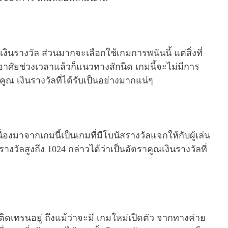
เงินรางวัล ส่วนมากจะเลือกใช้เกมการพนันนี้ แต่สิ่งที่
งอาศัยช่วงเวลาแล้วก็แนวทางสักนิด เกมนี้จะไม่มีการ
คูณ เงินรางวัลที่ได้รับเป็นอย่างมากแน่ๆ
มาจากเกมนี้เป็นเกมที่มีโบนัสรางวัลแจกให้กับผู้เล่น
งวัลสูงถึง 1024 กล่าวได้ว่าเป็นอัตราคูณเงินรางวัลที่
ติดเทรนอยู่ ถึงแม้ว่าจะมี เกมใหม่เปิดตัว จากทางค่าย