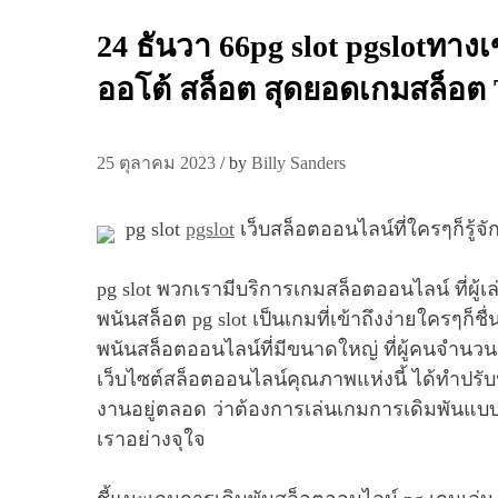
24 ธันวา 66pg slot pgslotทาง
ออโต้ สล็อต สุดยอดเกมสล็อต T
25 ตุลาคม 2023
/
by
Billy Sanders
pg slot
pgslot
เว็บสล็อตออนไลน์ที่ใครๆก็รู้
pg slot พวกเรามีบริการเกมสล็อตออนไลน์ ที่ผู้
พนันสล็อต pg slot เป็นเกมที่เข้าถึงง่ายใครๆก็
พนันสล็อตออนไลน์ที่มีขนาดใหญ่ ที่ผู้คนจำนวนมาก
เว็บไซต์สล็อตออนไลน์คุณภาพแห่งนี้ ได้ทำป
งานอยู่ตลอด ว่าต้องการเล่นเกมการเดิมพันแบบ
เราอย่างจุใจ