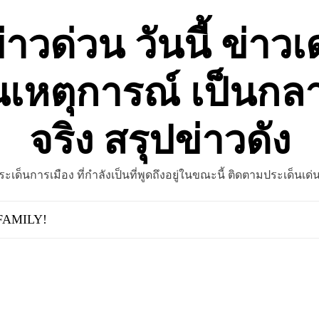
าวด่วน วันนี้ ข่าวเ
ทันเหตุการณ์ เป็น
จริง สรุปข่าวดัง
บประเด็นการเมือง ที่กำลังเป็นที่พูดถึงอยู่ในขณะนี้ ติดตามประเด็นเด
FAMILY!