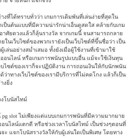
่าย จ่ายหนัก แจกจริง
งที่ได้ทราบทั่วว่า เกมการเดิมพันที่เล่นง่ายที่สุดใน
าเป็นต้นแบบที่มีความน่ารักน่าเอ็นดูสดใส คล้ายกับเกม
รถอาศัยดวงแล้วก็ลุ้นรางวัล จากเกมนี้ จนสามารถกลาย
ในเว็บไซต์ของพวกเรายังเป็นเว็บไซต์ที่ขึ้นชื่อว่า เป็น
้เล่นอย่างสม่ำเสมอ ทั้งยังเมื่อผู้ใช้งานที่เข้ามาใช้
ตออนไลน์ หรือเกมการพนันรูปแบบอื่น แม้จะใช้เงินทุน
เว็บไซต์ของเราก็จะปฏิบัติงาน การถอนเงินให้กับนักพนัน
ด้ว่าทางเว็บไซต์ของเรามีบริการที่ไม่คดโกง แล้วก็เป็น
างยิ่ง
่วงโบนัสไทม์
pg slot ไม่เพียงแต่แบบเกมการพนันที่มีความมากมาย
ตออนไลน์แตกดี หรือช่วงเวลาโบนัสไทม์ เป็นช่วงๆตอนที่
นจะ แจกโบนัสรางวัลให้กับผู้เล่นใดเป็นพิเศษ โดยทาง