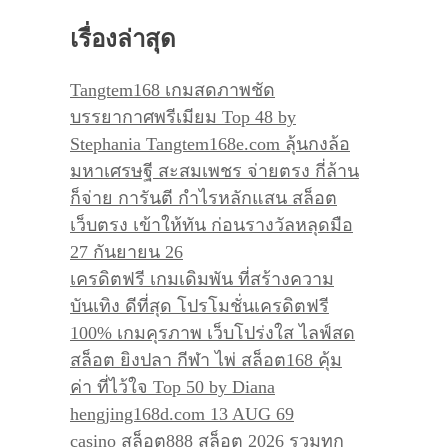
สำหรับ:
เรื่องล่าสุด
Tangtem168 เกมสดภาพชัด
บรรยากาศพรีเมียม Top 48 by
Stephania Tangtem168e.com ลุ้นกงล้อ
มหาเศรษฐี สะสมเพชร จ่ายตรง กี่ล้าน
ก็จ่าย การันตี กำไรหลักแสน สล็อต
เว็บตรง เข้าให้ทัน ก่อนรางวัลหลุดมือ
27 กันยายน 26
เครดิตฟรี เกมเดิมพัน ที่สร้างความ
บันเทิง ดีที่สุด โปรโมชั่นเครดิตฟรี
100% เกมคุรภาพ เว็บโปร่งใส ไลฟ์สด
สล็อต ยิงปลา กีฬา ไพ่ สล็อต168 คุ้ม
ค่า ที่ไว้ใจ Top 50 by Diana
hengjing168d.com 13 AUG 69
casino สล็อต888 สล็อต 2026 รวมทุก