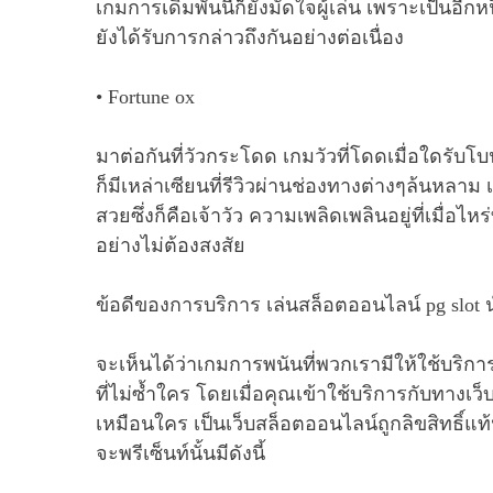
เกมการเดิมพันนี้ก็ยังมัดใจผู้เล่น เพราะเป็นอีก
ยังได้รับการกล่าวถึงกันอย่างต่อเนื่อง
• Fortune ox
มาต่อกันที่วัวกระโดด เกมวัวที่โดดเมื่อใดรับโบน
ก็มีเหล่าเซียนที่รีวิวผ่านช่องทางต่างๆล้นหลาม 
สวยซึ่งก็คือเจ้าวัว ความเพลิดเพลินอยู่ที่เมื่อไห
อย่างไม่ต้องสงสัย
ข้อดีของการบริการ เล่นสล็อตออนไลน์ pg slot นำ
จะเห็นได้ว่าเกมการพนันที่พวกเรามีให้ใช้บริกา
ที่ไม่ซ้ำใคร โดยเมื่อคุณเข้าใช้บริการกับทางเว็บน
เหมือนใคร เป็นเว็บสล็อตออนไลน์ถูกลิขสิทธิ์แท
จะพรีเซ็นท์นั้นมีดังนี้