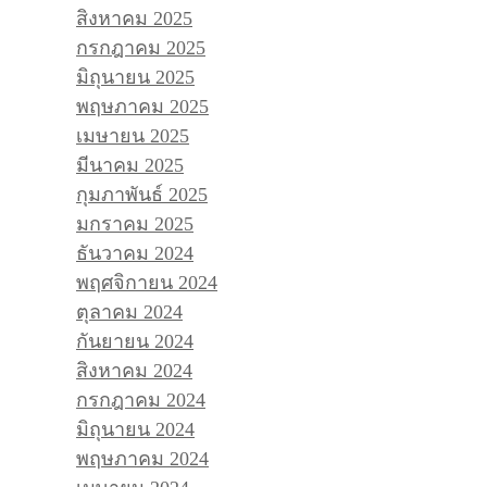
สิงหาคม 2025
กรกฎาคม 2025
มิถุนายน 2025
พฤษภาคม 2025
เมษายน 2025
มีนาคม 2025
กุมภาพันธ์ 2025
มกราคม 2025
ธันวาคม 2024
พฤศจิกายน 2024
ตุลาคม 2024
กันยายน 2024
สิงหาคม 2024
กรกฎาคม 2024
มิถุนายน 2024
พฤษภาคม 2024