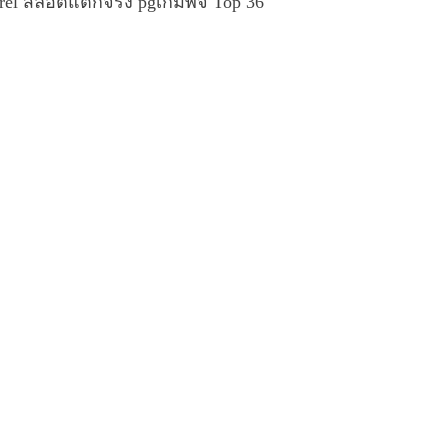
urel สล็อตแตกจริง pgเกมพีจี Top 36