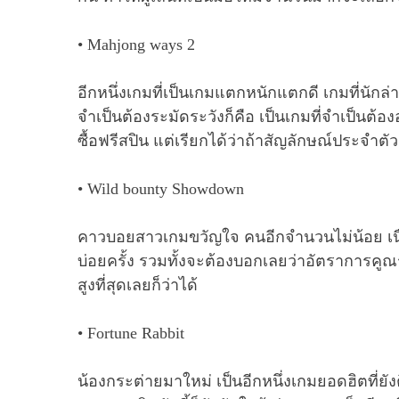
• Mahjong ways 2
อีกหนึ่งเกมที่เป็นเกมแตกหนักแตกดี เกมที่นักล่า
จำเป็นต้องระมัดระวังก็คือ เป็นเกมที่จำเป็นต้อ
ซื้อฟรีสปิน แต่เรียกได้ว่าถ้าสัญลักษณ์ประจำตัว
• Wild bounty Showdown
คาวบอยสาวเกมขวัญใจ คนอีกจำนวนไม่น้อย เนื่อง
บ่อยครั้ง รวมทั้งจะต้องบอกเลยว่าอัตราการคูณรา
สูงที่สุดเลยก็ว่าได้
• Fortune Rabbit
น้องกระต่ายมาใหม่ เป็นอีกหนึ่งเกมยอดฮิตที่ยัง