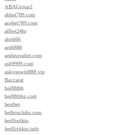
ABAGroup2
abbet789.com
acebet789.com
allbet24hr
alot666
amb888
ambnovabet.com
asb9999.com
askyouwin888 vip
Baccarat
baj88thb
baj88thbz.com
bestbet
betboxclubs.com
betflixtikto
betflixtikto.info