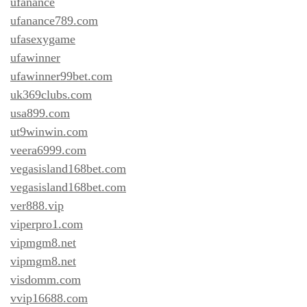
ufanance
ufanance789.com
ufasexygame
ufawinner
ufawinner99bet.com
uk369clubs.com
usa899.com
ut9winwin.com
veera6999.com
vegasisland168bet.com
vegasisland168bet.com
ver888.vip
viperpro1.com
vipmgm8.net
vipmgm8.net
visdomm.com
vvip16688.com