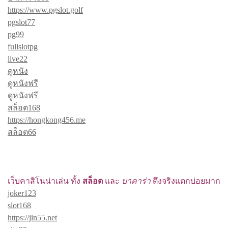
https://www.pgslot.golf
pgslot77
pg99
fullslotpg
live22
ดูหนัง
ดูหนังฟรี
ดูหนังฟรี
สล็อต168
https://hongkong456.me
สล็อต66
เว็บคาสิโนน่าเล่น ทั้ง
สล็อต
และ
บาคาร่า
ตึงจริงแตกบ่อยมาก
joker123
slot168
https://jin55.net