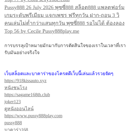
Pussy888 26 July 2026 พุซซี่888 สล็อต888 แพลตฟอร์ม
เกมระดับพรีเมียม แจกเพชร ฟรีทุกวัน ฝาก-ถอน 3 วิ
คนเล่นไม่ต่ำกว่าแสนทุกวัน พุซซี่888 รอไม่ได้ ต้องลอง
Top 56 by Cecile Pussy888play.me
การบรรลุเป้าหมายมักมากับการตัดสินใจของเราในเวลาที่เรา
รับมันอย่างจริงใจ
เว็บสล็อตและบาคาร่าของโครตดีเว็บนี้เล่นแล้วรวยจัดๆ
https://918kissauto.xyz
หนังชนโรง
https://sagame168th.club
joker123
ดูหนังออนไลน์
https://www.pussy888play.com
pussy888
บาคาร่า168