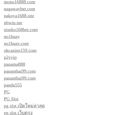
mono16888.com
nagawaybet.com
nakoya1688.site
nbwin.me
niseko168bet.com
no1huay
no1huay.com
okcasino159.com
p2vvip
panama888
pananthai99.com
pananthai99.com
panda555
PG
PG Slot
pg slot เปิดใหม่ล่าสุด
pg slot เว็บตรง