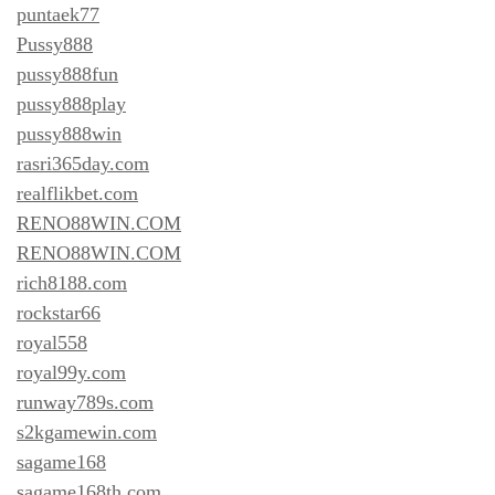
puntaek77
Pussy888
pussy888fun
pussy888play
pussy888win
rasri365day.com
realflikbet.com
RENO88WIN.COM
RENO88WIN.COM
rich8188.com
rockstar66
royal558
royal99y.com
runway789s.com
s2kgamewin.com
sagame168
sagame168th.com