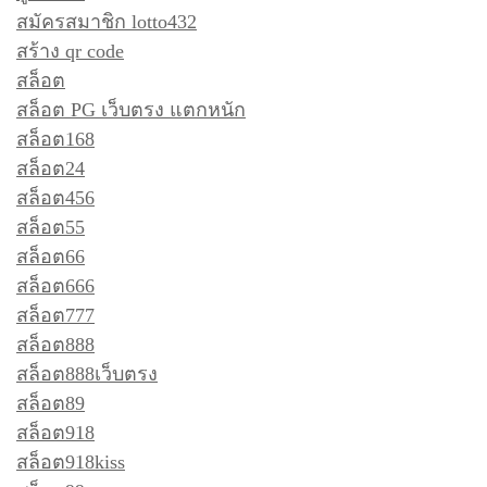
สมัครสมาชิก lotto432
สร้าง qr code
สล็อต
สล็อต PG เว็บตรง แตกหนัก
สล็อต168
สล็อต24
สล็อต456
สล็อต55
สล็อต66
สล็อต666
สล็อต777
สล็อต888
สล็อต888เว็บตรง
สล็อต89
สล็อต918
สล็อต918kiss