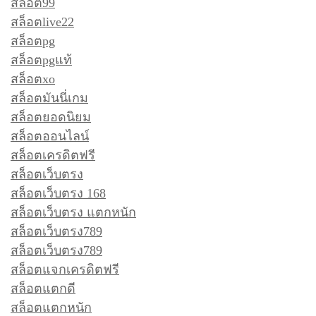
สล็อต99
สล็อตlive22
สล็อตpg
สล็อตpgแท้
สล็อตxo
สล็อตมันนี่เกม
สล็อตยอดนิยม
สล็อตออนไลน์
สล็อตเครดิตฟรี
สล็อตเว็บตรง
สล็อตเว็บตรง 168
สล็อตเว็บตรง แตกหนัก
สล็อตเว็บตรง789
สล็อตเว็บตรง789
สล็อตแจกเครดิตฟรี
สล็อตแตกดี
สล็อตแตกหนัก