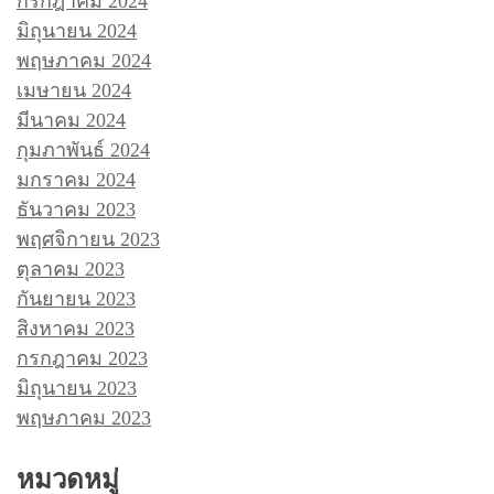
กรกฎาคม 2024
มิถุนายน 2024
พฤษภาคม 2024
เมษายน 2024
มีนาคม 2024
กุมภาพันธ์ 2024
มกราคม 2024
ธันวาคม 2023
พฤศจิกายน 2023
ตุลาคม 2023
กันยายน 2023
สิงหาคม 2023
กรกฎาคม 2023
มิถุนายน 2023
พฤษภาคม 2023
หมวดหมู่