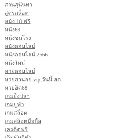
สวนสุนันทา
สูตรสล็อต
หนัง 18 ฟรี
หนัง69
หนังชนโรง
หนังออนไลน์
หนังออนไลน์ 2566
หนังใหม่
หวยออนไลน์
หวยฮานอย vip วันนี้ สด
หวยฮิต88
เกมยิงปลา
เกมยูฟ่า
เกมสล็อต
เกมสล็อตมือถือ
เครดิตฟรี
เดิมพันกีฬา