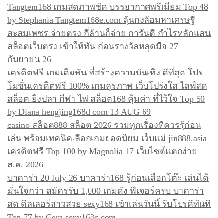
Tangtem168 เกมสดภาพชัด บรรยากาศพรีเมียม Top 48
by Stephania Tangtem168e.com ลุ้นกงล้อมหาเศรษฐี
สะสมเพชร จ่ายตรง กี่ล้านก็จ่าย การันตี กำไรหลักแสน
สล็อตเว็บตรง เข้าให้ทัน ก่อนรางวัลหลุดมือ 27
กันยายน 26
เครดิตฟรี เกมเดิมพัน ที่สร้างความบันเทิง ดีที่สุด โปร
โมชั่นเครดิตฟรี 100% เกมคุรภาพ เว็บโปร่งใส ไลฟ์สด
สล็อต ยิงปลา กีฬา ไพ่ สล็อต168 คุ้มค่า ที่ไว้ใจ Top 50
by Diana hengjing168d.com 13 AUG 69
casino สล็อต888 สล็อต 2026 รวมทุกเรื่องที่ควรรู้ก่อน
เล่น พร้อมเทคนิคเลือกเกมยอดนิยม เว็บแม่ jin888.asia
เครดิตฟรี Top 100 by Magnolia 17 เว็บไซต์แตกง่าย
ส.ค. 2026
บาคาร่า 20 July 26 บาคาร่า168 รู้ก่อนเลือกโต๊ะ เล่นได้
มั่นใจกว่า สมัครรับ 1,000 เกมดัง ฟีเจอร์ครบ บาคาร่า
สด ดีลเลอร์สาวสวย sexy168 เข้าเล่นวันนี้ รับโปรดีทันที
Top 77 by Cora sexy168c.com