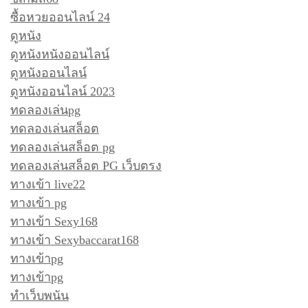
ซื้อหวยออนไลน์ 24
ดูหนัง
ดูหนังหนังออนไลน์
ดูหนังออนไลน์
ดูหนังออนไลน์ 2023
ทดลองเล่นpg
ทดลองเล่นสล็อต
ทดลองเล่นสล็อต pg
ทดลองเล่นสล็อต PG เว็บตรง
ทางเข้า live22
ทางเข้า pg
ทางเข้า Sexy168
ทางเข้า Sexybaccarat168
ทางเข้าpg
ทางเข้าpg
ทำเว็บพนัน