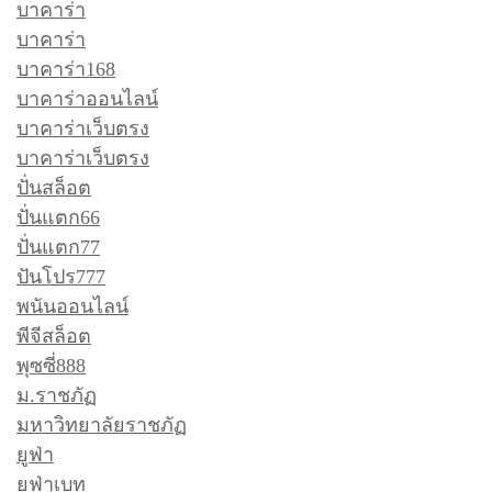
บาคาร่า
บาคาร่า
บาคาร่า168
บาคาร่าออนไลน์
บาคาร่าเว็บตรง
บาคาร่าเว็บตรง
ปั่นสล็อต
ปั่นแตก66
ปั่นแตก77
ปันโปร777
พนันออนไลน์
พีจีสล็อต
พุซซี่888
ม.ราชภัฏ
มหาวิทยาลัยราชภัฏ
ยูฟ่า
ยูฟ่าเบท