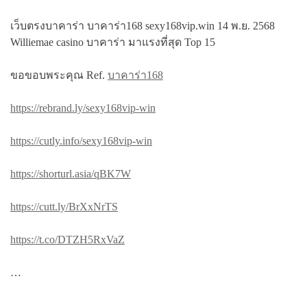
เว็บตรงบาคาร่า บาคาร่า168 sexy168vip.win 14 พ.ย. 2568
Williemae casino บาคาร่า มาแรงที่สุด Top 15
ขอขอบพระคุณ Ref.
บาคาร่า168
https://rebrand.ly/sexy168vip-win
https://cutly.info/sexy168vip-win
https://shorturl.asia/qBK7W
https://cutt.ly/BrXxNrTS
https://t.co/DTZH5RxVaZ
…