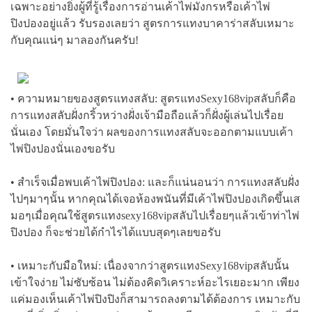
เฉพาะอย่างยิ่งผู้ที่รู้เรื่องการอ่านเค้าไพ่มังกรหรือเค้าไพ่
ปิงปองอยู่แล้ว รับรองเลยว่า สูตรการแทงบาคาร่าสลับเหมาะ
กับคุณแน่ๆ มาลองกันครับ!
• ความหมายของสูตรแทงสลับ: สูตรแทงSexy168vipสลับก็คือ
การแทงสลับฝั่งกริ้วหว่างฝั่งเจ้ามือถือแล้วก็ฝั่งผู้เล่นไปเรื่อย
นั่นเอง โดยมั่นใจว่า ผลของการแทงสลับจะออกตามแบบเค้า
ไพ่ปิงปองนั่นเองขอรับ
• สำเร็จเมื่อพบเค้าไพ่ปิงปอง: และก็แน่นอนว่า การแทงสลับฝั่ง
ไปๆมาๆนั้น หากคุณได้เจอห้องพนันที่มีเค้าไพ่ปิงปองเกิดขึ้นเส
มอๆเมื่อคุณใช้สูตรแทงsexy168vipสลับไปเรื่อยๆแล้วเข้าท่าไพ่
ปิงปอง ก็จะช่วยได้กำไรได้แบบสุดๆเลยขอรับ
• เหมาะกับมือใหม่: เนื่องจากว่าสูตรแทงSexy168vipสลับนั้น
เข้าใจง่าย ไม่ซับซ้อน ไม่ต้องคิดวิเคราะห์อะไรเยอะมาก เพียง
แค่มองเห็นเค้าไพ่ปิงปิงก็สามารถลงตามได้ต้องการ เหมาะกับ