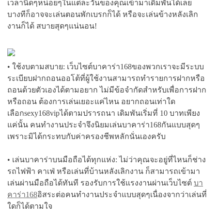
เวลานิดๆหน่อยๆในแต่ละวันของคุณเข้ามาเดิมพันได้เลย
บางทีก็อาจจะเล่นตอนพักเบรกก็ได้ หรือจะเล่นข้างหลังเลิก
งานก็ได้ สบายสุดๆแน่นอน!
• ใช้งบตามสบาย: เว็บไซต์บาคาร่า168ของพวกเราจะมีระบบ
ระเบียบฝากถอนออโต้ที่ผู้ใช้งานสามารถทำรายการฝากหรือ
ถอนด้วยตัวเองได้ตามอยาก ไม่มีข้อจำกัดสำหรับเพื่อการฝาก
หรือถอน ต้องการเล่นเยอะแค่ไหน อยากถอนเท่าใด
เลือกsexy168vipได้ตามปรารถนา เดิมพันเริ่มที่ 10 บาทเพียง
แค่นั้น คนทำงานประจำจึงนิยมเล่นบาคาร่า168กันแบบสุดๆ
เพราะมิได้กระทบกับค่าครองชีพหลักนั่นเองครับ
• เล่นบาคาร่าบนมือถือได้ทุกแห่ง: ไม่ว่าคุณจะอยู่ที่ไหนก็ช่าง
รถไฟฟ้า คาเฟ่ หรือเล่นที่บ้านหลังเลิกงาน ก็สามารถเข้ามา
เล่นผ่านมือถือได้ทันที รองรับการใช้แรงงานผ่านเว็บไซต์
บา
คาร่า168
อิสระต่อคนทำงานประจำแบบสุดๆเนื่องจากว่าเล่นที่
ใดก็ได้ตามใจ