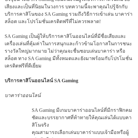
เสียงและเป็นที่นิยมในวงการ บทความนี้จะพาคุณไปรู้จักกับ
บริการคาสิโนของ SA Gaming รวมถึงวิธีการเข้าเล่น บาคาร่า
สล็อต และโปรโมชั่นเครดิตฟรีที่ไม่ควรพลาด!
SA Gaming เป็นผู้ให้บริการคาสิโนออนไลน์ที่มีชื่อเสียงและ
เครื่องเล่นที่คุ้มค่าในการสนุกและก้าวข้ามโอกาสในการชนะ
รางวัลใหญ่มากมาย ไม่ว่าคุณจะชื่นชอบเล่นบาคาร่า หรือ
สล็อต ทาง SA Gaming มีทั้งหมดและยังมาพร้อมกับโปรโมชั่น
เครดิตฟรีที่ดีเยี่ยม
บริการคาสิโนออนไลน์ SA Gaming
บาคาร่าออนไลน์
SA Gaming มีเกมบาคาร่าออนไลน์ที่มีกราฟิกคม
ชัดและบรรยากาศที่ท้าทายให้คุณเล่นได้แบบคา
สิโนจริง
คุณสามารถเลือกเล่นบาคาร่าแบบเจ้ามือหรือผู้