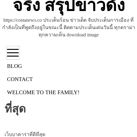
จริง สรุปข่าวดัง
https://costanews.co ประเด็นร้อน ข่าวเด็ด จับประเด็นการเมือง ที่
กำลังเป็นที่พูดถึงอยู่ในขณะนี้ ติดตามประเด็นเด่นวันนี้ ทุกดราม่า
ทุกความเห็น download image
BLOG
CONTACT
หมวดหมู่:
เว็บบาคาร่าที่ดี
WELCOME TO THE FAMILY!
ที่สุด
เว็บบาคาร่าที่ดีที่สุด