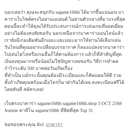
บอกเลยว่า คุณจะสนุกกับ sagame168th ได้มากขึ้นแน่นอน บา
คาร่าเว็บไซต์ตรงไม่ผ่านเอเย่นต์ ไม่ผ่านตัวกลางที่มาแรงที่สุด
ตอนนี้จะทำให้คุณได้รับประสบการณ์การเล่นเกมที่ยอดเยี่ยม
อย่างไม่ต้องสงสัยขอรับ นอกเหนือจากบาคาร่าออนไลน์แล้ว
เรายังมีเกมเดิมพันอีกเยอะแยะเยอะมากให้ท่านได้เลือกเล่น
วันไหนที่คุณอยากเปลี่ยนบรรยากาศ ก็ลองแปลงจากบาคาร่า
ไปเล่นไฮโลหรือเกมอื่นก็ได้ตามต้องการ แล้วก็ที่สำคัญที่สุด
เงินลงทุนมากหรือน้อยไม่ใช่ปัญหาเลยขอรับ วิธีการทำผล
กำไรระดับ 500 บาทต่อวันเกิดเรื่อง
ที่ทำเป็น แม้กระนั้นคุณต้องมีระเบียบและก็คิดแผนให้ดี รวม
ทั้งถ้าเกิดคุณพร้อมเมื่อไหร่ก็มาฝ่ากันได้เลย ลงทะเบียนฟรีได้
โดยทันที สมัครเลย!
เว็บตรงบาคาร่า sagame168th sagame168th.shop 5 OCT 2568
Jeannie คาสิโน sagame168th ที่ฮิตที่สุด Top 31
ขอขอบพระคุณ Ref.
บาคาร่า