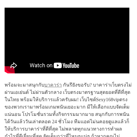
พร้อมจะมาสนุกกับ
บาคาร่า
กันรึยังขอรับ? บาคาร่าเว็บตรงไม่
ผ่านเอเย่นต์ ไม่ผ่านตัวกลาง เว็บตรงมาตรฐานสุดยอดที่ดีที่สุด
ในไทย พร้อมให้บริการแล้วครับผม! เว็บไซต์Sexy168vipตรง
ของพวกเรามาพร้อมเกมพนันเยอะมาก มีให้เลือกแบบจัดเต็ม
แน่นอน โปรโมชั่นรวมทั้งกิจกรรมมากมาย สนุกกับการพนัน
ได้วันแล้ววันเล่าตลอด 24 ชั่วโมง ทีมแอดไม่นคอยดูแลแล้วก็
ให้บริการบาคาร่าที่ดีที่สุด ไม่พลาดทุกแนวทางการทำผล
กำไรที่ดีเยี่ยมที่สุด จัดเต็มกว่าที่ไหนๆแน่ๆ ถ้าหากคุณไม่