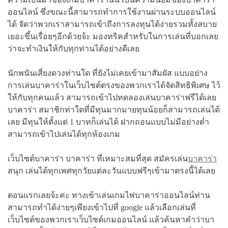
ออนไลน์ ซึ่งขณะนี้สามารถทำการใช้งานผ่านระบบออนไลน์
ได้ จัดว่าพวกเราสามารถเข้าถึงการลงทุนได้ง่ายรวมทั้งสบาย
เยอะขึ้นเรื่อยๆอีกด้วยจ้ะ มองทริคสำหรับในการเล่นที่บอกเลย
ว่าจะทำเงินให้กับทุกท่านได้อย่างดีเลย
นักพนันเสี่ยงดวงท่านใด ที่ยังไม่เคยเข้ามาสัมผัส แบบอย่าง
การเล่นบาคาร่าในเว็บไซต์ตรงของพวกเราได้จัดสิทธิพิเศษ ไว้
ให้กับทุกคนแล้ว สามารถเข้าไปทดลองเล่นบาคาร่าฟรีได้เลย
บาคาร่า สมาชิกท่าใดที่มีทุนมากมายทุนน้อยก็สามารถเล่นได้
เลย มีทุนให้ตั้งแต่ 1 บาทก็เล่นได้ ฝากถอนแบบไม่มีอย่างต่ำ
สามารถเข้าไปเล่นได้ทุกห้องเกม
เว็บไซต์บาคาร่า บาคาร่า ที่เหมาะสมที่สุด สมัครเล่น
บาคาร่า
สนุก เล่นได้ทุกเพศทุกวัยแต่ละวันแบบฟรีๆเข้ามาตรงนี้ได้เลย
ตอนแรกเลยจ้ะค่ะ ทางเข้าเล่นเกมไพ่บาคาร่าออนไลน์ท่าน
สามารถทำได้ง่ายๆเพียงเข้าไปที่ google แล้วเลือกเล่นที่
เว็บไซต์ของพวกเราเว็บไซต์เกมออนไลน์ แล้วค้นหาคำว่าบา