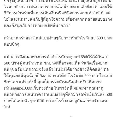
• กรุ๊ปผู้เล่น: บาคาร่าออนไลน์จะเหมาะสมกับผู้เล่นที่ถูกใจเกม
ไวมากยิ่งกว่า เล่นบาคาร่าออนไลน์ง่ายดายเสียยิ่งกว่า และใช้
วิธีการสำหรับเพื่อการเดินเงินหรือพินิจการออกเค้าไพ่ได้ แต่
ไฮไลจะเหมาะสมกับผู้ที่ถูกใจความเสี่ยงหลากหลายแบบอย่าง
และก็สนุกกับการทายผลลัพธ์มากกว่า
เล่นบาคาร่าออนไลน์แบบง่ายๆกับการทำกำไรวันละ 500 บาท
แบบชิวๆ
แม้กล่าวถึงแนวทางการทำกำไรกับsagame168thให้ได้วันละ
500 บาท ผู้คนจำนวนมากบางทีก็อาจจะเห็นว่าเกิดเรื่องยาก
แน่ๆขอรับ แต่ความจริงแล้ว มันไม่ได้ยากอย่างที่คิดแน่ๆ ต่อ
ให้คุณจะมีทุนน้อยก็ยังสามารถได้กำไรวันละ 500 บาทได้แบบ
ชิวๆเลย แต่ว่าดังนี้ คุณก็ควรจะมีเทคนิคสำหรับเพื่อการ
เล่นsagame168thเว็บตรงด้วย ในพาร์ทนี้ ผมจะพาคุณมาดู
แนวทางการเล่นบาคาร่าแบบง่ายๆที่สามารถทำเงินวันละ 500
บาทได้แบบชิวๆจะมีวิธีการอะไรบ้าง มาดูกันเลยขอรับ เลท
โก!