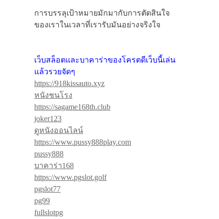
การบรรลุเป้าหมายมักมากับการตัดสินใจ
ของเราในเวลาที่เรารับมันอย่างจริงใจ
เว็บสล็อตและบาคาร่าของโครตดีเว็บนี้เล่น
แล้วรวยจัดๆ
https://918kissauto.xyz
หนังชนโรง
https://sagame168th.club
joker123
ดูหนังออนไลน์
https://www.pussy888play.com
pussy888
บาคาร่า168
https://www.pgslot.golf
pgslot77
pg99
fullslotpg