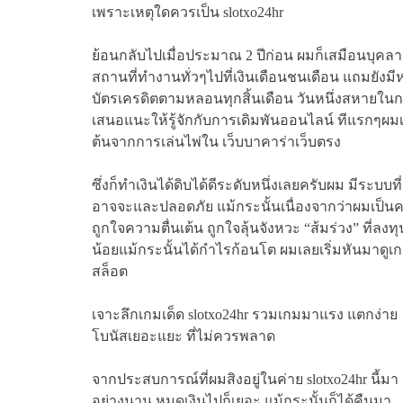
เพราะเหตุใดควรเป็น slotxo24hr
ย้อนกลับไปเมื่อประมาณ 2 ปีก่อน ผมก็เสมือนบุคล
สถานที่ทำงานทั่วๆไปที่เงินเดือนชนเดือน แถมยังมีหน
บัตรเครดิตตามหลอนทุกสิ้นเดือน วันหนึ่งสหายในกล
เสนอแนะให้รู้จักกับการเดิมพันออนไลน์ ทีแรกๆผมเร
ต้นจากการเล่นไพ่ใน เว็บบาคาร่าเว็บตรง
ซึ่งก็ทำเงินได้ดิบได้ดีระดับหนึ่งเลยครับผม มีระบบที่
อาจจะและปลอดภัย แม้กระนั้นเนื่องจากว่าผมเป็น
ถูกใจความตื่นเต้น ถูกใจลุ้นจังหวะ “ส้มร่วง” ที่ลงทุ
น้อยแม้กระนั้นได้กำไรก้อนโต ผมเลยเริ่มหันมาดูเ
สล็อต
เจาะลึกเกมเด็ด slotxo24hr รวมเกมมาแรง แตกง่าย
โบนัสเยอะแยะ ที่ไม่ควรพลาด
จากประสบการณ์ที่ผมสิงอยู่ในค่าย slotxo24hr นี้มา
อย่างนาน หมดเงินไปก็เยอะ แม้กระนั้นก็ได้คืนมา