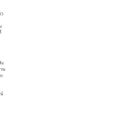
15
บ
่
ัง
ชวน
จะ
น์
้