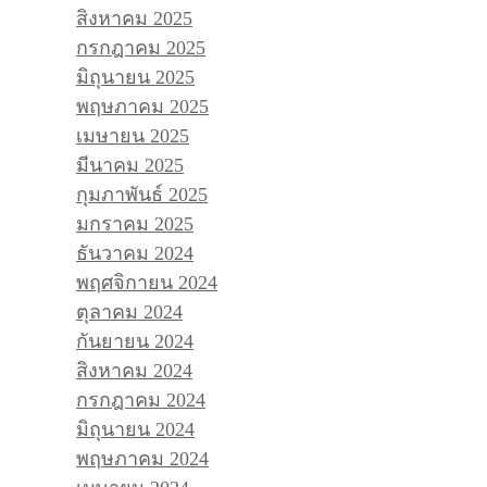
สิงหาคม 2025
กรกฎาคม 2025
มิถุนายน 2025
พฤษภาคม 2025
เมษายน 2025
มีนาคม 2025
กุมภาพันธ์ 2025
มกราคม 2025
ธันวาคม 2024
พฤศจิกายน 2024
ตุลาคม 2024
กันยายน 2024
สิงหาคม 2024
กรกฎาคม 2024
มิถุนายน 2024
พฤษภาคม 2024