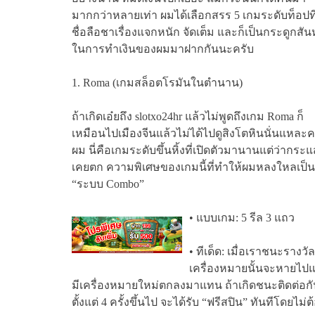
มากกว่าหลายเท่า ผมได้เลือกสรร 5 เกมระดับท็อปที่
ชื่อลือชาเรื่องแจกหนัก จัดเต็ม และก็เป็นกระดูกสัน
ในการทำเงินของผมมาฝากกันนะครับ
1. Roma (เกมสล็อตโรมันในตำนาน)
ถ้าเกิดเอ๋ยถึง slotxo24hr แล้วไม่พูดถึงเกม Roma ก็
เหมือนไปเมืองจีนแล้วไม่ได้ไปดูสิงโตหินนั่นแหละค
ผม นี่คือเกมระดับขึ้นหิ้งที่เปิดตัวมานานแต่ว่ากระแ
เคยตก ความพิเศษของเกมนี้ที่ทำให้ผมหลงใหลเป็น
“ระบบ Combo”
• แบบเกม: 5 รีล 3 แถว
• ทีเด็ด: เมื่อเราชนะรางวั
เครื่องหมายนั้นจะหายไปแ
มีเครื่องหมายใหม่ตกลงมาแทน ถ้าเกิดชนะติดต่อก
ตั้งแต่ 4 ครั้งขึ้นไป จะได้รับ “ฟรีสปิน” ทันทีโดยไม่ต