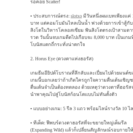
รอคอย Scatter!
• ประสบการณ์ตรง:
slotxo
มีวันหนึ่งผมเบทเพียงแค่ 
บาท แต่คอมโบมันไหลเป็นน้ำ พ่วงด้วยการเข้าสู้กับ
สิงโตในวิหารโคลอสเซียม ฟันสิงโตตรงเป้าสามดา
รวด วันนั้นจบเกมดีดไปเกือบจะ 8,000 บาท เป็นเกมที
โบนัสแตกถี่กระทั่งน่าตกใจ
2. Horus Eye (ดวงตาแห่งฮอรัส)
เกมธีมอียิปต์โบราณที่ลึกลับและเปี่ยมไปด้วยมนต์ขล
เกมนี้บอกเลยว่าถ้าเกิดใครถูกใจความตื่นเต้นเชิญ
ตื่นเต้นจำเป็นต้องทดลอง ด้วยเหตุว่าดวงตาที่ฮอรัส
นำพาคุณไปสู่โบนัสก้อนโตแบบไม่ทันตั้งตัว
• แบบอย่างเกม: 5 รีล 3 แถว พร้อมไลน์รางวัล 10 ไล
• ทีเด็ด: ฟีพบร์ดวงตาฮอรัสที่จะขยายใหญ่เต็มรีล
(Expanding Wild) แล้วก็เปลี่ยนสัญลักษณ์รอบกายให