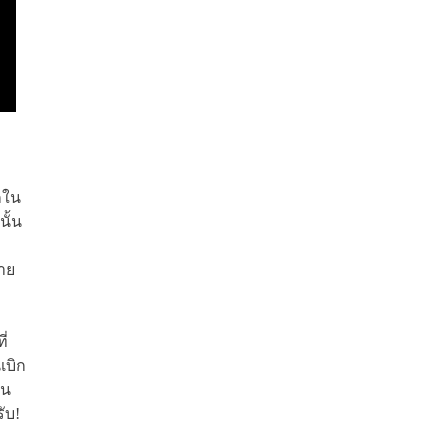
กใน
ั้น
่าย
ี่
เบิก
ใน
ับ!