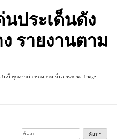
ด่นประเด็นดัง
กลาง รายงานตาม
่นวันนี้ ทุกดราม่า ทุกความเห็น download image
ค้นหา