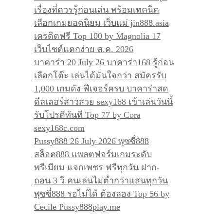
เรื่องที่ควรรู้ก่อนเล่น พร้อมเทคนิค
เลือกเกมยอดนิยม เว็บแม่ jin888.asia
เครดิตฟรี Top 100 by Magnolia 17
เว็บไซต์แตกง่าย ส.ค. 2026
บาคาร่า 20 July 26 บาคาร่า168 รู้ก่อน
เลือกโต๊ะ เล่นได้มั่นใจกว่า สมัครรับ
1,000 เกมดัง ฟีเจอร์ครบ บาคาร่าสด
ดีลเลอร์สาวสวย sexy168 เข้าเล่นวันนี้
รับโปรดีทันที Top 77 by Cora
sexy168c.com
Pussy888 26 July 2026 พุซซี่888
สล็อต888 แพลตฟอร์มเกมระดับ
พรีเมียม แจกเพชร ฟรีทุกวัน ฝาก-
ถอน 3 วิ คนเล่นไม่ต่ำกว่าแสนทุกวัน
พุซซี่888 รอไม่ได้ ต้องลอง Top 56 by
Cecile Pussy888play.me