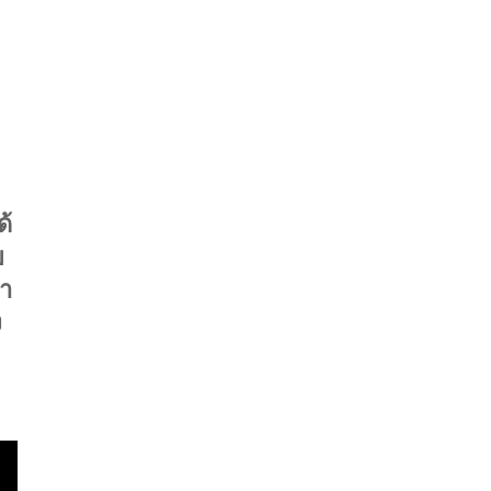
ด้
ย
รา
ง