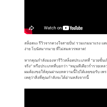
สล็อตxo รีวิวจากดวงใจสายปั่น! รวมเกมมาแรง แต
ง่าย โบนัสมากมาย ที่ไม่สมควรพลาด!
หากคุณกำลังมองหารีวิวสล็อตประเภทที่ “อวยขั้นเ
จริง” หรือประเภทที่บอกว่า “หมุนทีเดียวร่ำรวยเหล
ผมต้องขอให้คุณผ่านบทความนี้ไปได้เลยขอรับ เพ
เหตุว่าสิ่งที่คุณกำลังจะได้อ่านหลังจากนี้