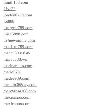
lionth168.com
Live22
london6789.com
lot888
luckycat789.com
luis16888.com
m4newonline.com
mac1bet789.com
macau69 สมัคร
macau888.win
marinapluss.com
mario678
medee989.com
meekin365day.com
mercyrosa168.com
mexicanoo.com
mexicanoo.com