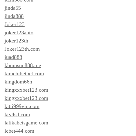
jinda55
jinda888
Joker123
joker123auto
joker123th
Joker123th.com
juad888
khumsup888.me
kimchibetbet.com
kingdom66n
kingxxxbet123.com
kingxxxbet123.com
kitti999vip.com
ktv4sd.com
lalikabetsgame.com
lcbet444.com