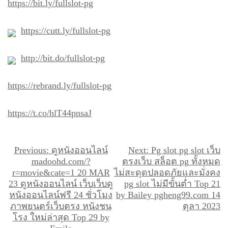
https://bit.ly/fullslot-pg
https://cutt.ly/fullslot-pg
http://bit.do/fullslot-pg
https://rebrand.ly/fullslot-pg
https://t.co/hlT44pnsaJ
แ
Previous:
ดูหนังออนไลน์
Next:
Pg slot pg slot เว็บ
madoohd.com/?
ตรงเว็บ สล็อต pg ทั้งหมด
น
r=movie&cate=1 20 MAR
ไม่สะดุดปลอดภัยและมั่งคง
ะ
23 ดูหนังออนไลน์ เว็บเว็บดู
pg slot ไม่มีขั้นต่ำ Top 21
หนังออนไลน์ฟรี 24 ชั่วโมง
by Bailey pgheng99.com 14
แ
ภาพยนตร์เว็บตรง หนังชน
ตุลา 2023
น
โรง ใหม่ล่าสุด Top 29 by
ว