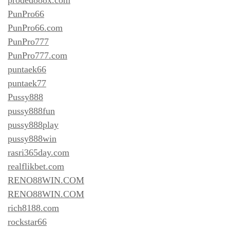
PunPro66
PunPro66.com
PunPro777
PunPro777.com
puntaek66
puntaek77
Pussy888
pussy888fun
pussy888play
pussy888win
rasri365day.com
realflikbet.com
RENO88WIN.COM
RENO88WIN.COM
rich8188.com
rockstar66