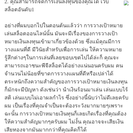
2. คุณสามารถจัดการเงินลงทุนของคุณได้ เว็บ
สล็อตอันดับ1
อย่างที่ผมบอกไปในตอนต้นแล้วว่า การวางเป้าหมาย
เล่นสล็อตออนไลน์นั้น มันจะมีเรื่องของการวางเป้า
หมายเงินลงทุนเข้ามาเกี่ยวข้องด้วย ซึ่งแม้คุณมีการ
วางแผนที่ดี มีวินัยสำหรับเพื่อการเล่น ให้ความหมาย
รู้สึกต่างๆในการเล่นที่เลยขอบเขตไปได้ล่ะก็ คุณจะ
สามารถเอาชนะพีจีสล็อตได้อย่างแน่นอนครับผม คน
จำนวนไม่น้อยที่ขาดการวางแผนที่ดีหรือเปล่าได้
ตระหนักถึงความสำคัญของการวางเป้าหมายเงินลงทุน
ก็มักจะมีปัญหา ดังเช่นว่า นำเงินร้อนมาเล่น เล่นแบบไร้
สติ เล่นแบบไม่เอาผลกำไร ซึ่งอย่างนี้นับว่าไม่ดีเลยครับ
ผม เป็นเรื่องที่คุณจำเป็นจะต้องระวังมากมายๆเพราะ
ฉะนั้น การวางเป้าหมายเงินทุนก็เลยเกิดเรื่องที่คุณต้อง
ให้ความสำคัญมากๆครับผม ไม่งั้น คุณอาจจะเสียเงิน
เสียทองจากมันมากกว่าที่คุณคิดก็ได้