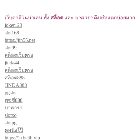
เว็บคาสิโนน่าเล่น ทั้ง
สล็อต
และ
บาคาร่า
ตึงจริงแตกบ่อยมาก
joker123
slot168
https://jin55.net
slot99
สล็อตเว็บตรง
jinda44
สล็อตเว็บตรง
สล็อต888
JINDA888
pgslot
พุซซี่888
บาคาร่า
slotxo
slotpg
ดูหนังโป๊
https://1xbetth.vip