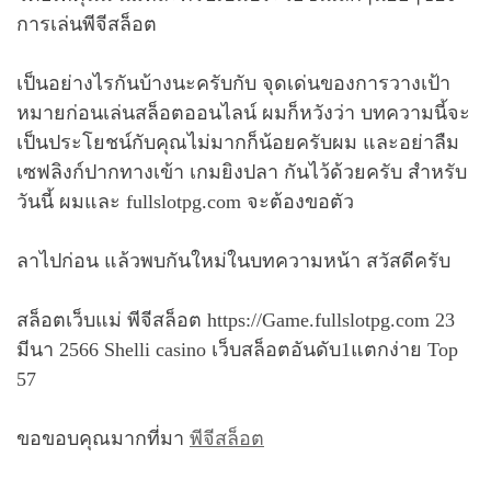
การเล่นพีจีสล็อต
เป็นอย่างไรกันบ้างนะครับกับ จุดเด่นของการวางเป้า
หมายก่อนเล่นสล็อตออนไลน์ ผมก็หวังว่า บทความนี้จะ
เป็นประโยชน์กับคุณไม่มากก็น้อยครับผม และอย่าลืม
เซฟลิงก์ปากทางเข้า เกมยิงปลา กันไว้ด้วยครับ สำหรับ
วันนี้ ผมและ fullslotpg.com จะต้องขอตัว
ลาไปก่อน แล้วพบกันใหม่ในบทความหน้า สวัสดีครับ
สล็อตเว็บแม่ พีจีสล็อต https://Game.fullslotpg.com 23
มีนา 2566 Shelli casino เว็บสล็อตอันดับ1แตกง่าย Top
57
ขอขอบคุณมากที่มา
พีจีสล็อต