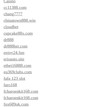
Casino
cc11388.com
chang7777
chinatown888.win
cloudbet
cupcake88x.com
dr888
dr888bet.com
enjoy24.fun
erisauto.site
etbet16888.com
eu369clubs.com
fafa 123 slot
faro168
fcharoenkit168.com
fcharoenkit168.com
fox689ok.com