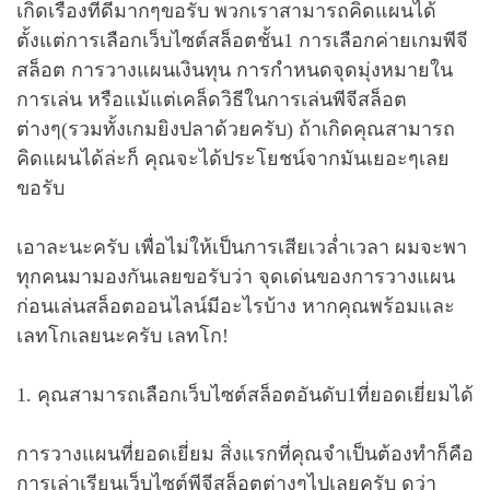
เกิดเรื่องที่ดีมากๆขอรับ พวกเราสามารถคิดแผนได้
ตั้งแต่การเลือกเว็บไซต์สล็อตชั้น1 การเลือกค่ายเกมพีจี
สล็อต การวางแผนเงินทุน การกำหนดจุดมุ่งหมายใน
การเล่น หรือแม้แต่เคล็ดวิธีในการเล่นพีจีสล็อต
ต่างๆ(รวมทั้งเกมยิงปลาด้วยครับ) ถ้าเกิดคุณสามารถ
คิดแผนได้ล่ะก็ คุณจะได้ประโยชน์จากมันเยอะๆเลย
ขอรับ
เอาละนะครับ เพื่อไม่ให้เป็นการเสียเวล่ำเวลา ผมจะพา
ทุกคนมามองกันเลยขอรับว่า จุดเด่นของการวางแผน
ก่อนเล่นสล็อตออนไลน์มีอะไรบ้าง หากคุณพร้อมและ
เลทโกเลยนะครับ เลทโก!
1. คุณสามารถเลือกเว็บไซต์สล็อตอันดับ1ที่ยอดเยี่ยมได้
การวางแผนที่ยอดเยี่ยม สิ่งแรกที่คุณจำเป็นต้องทำก็คือ
การเล่าเรียนเว็บไซต์พีจีสล็อตต่างๆไปเลยครับ ดูว่า