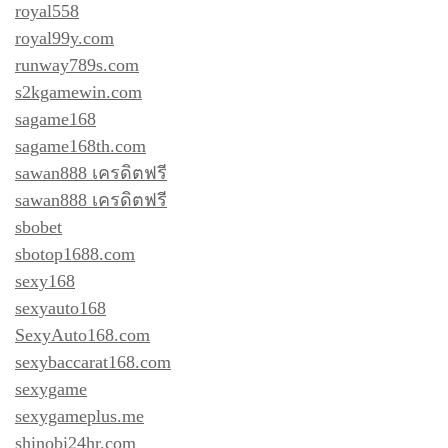
royal558
royal99y.com
runway789s.com
s2kgamewin.com
sagame168
sagame168th.com
sawan888 เครดิตฟรี
sawan888 เครดิตฟรี
sbobet
sbotop1688.com
sexy168
sexyauto168
SexyAuto168.com
sexybaccarat168.com
sexygame
sexygameplus.me
shinobi24hr.com