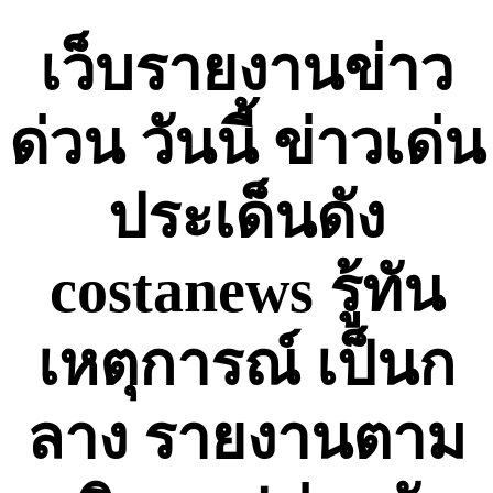
Skip
to
เว็บรายงานข่าว
content
ด่วน วันนี้ ข่าวเด่น
ประเด็นดัง
costanews รู้ทัน
เหตุการณ์ เป็นก
ลาง รายงานตาม