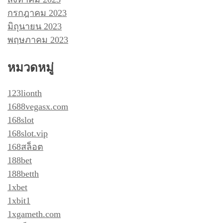
กรกฎาคม 2023
มิถุนายน 2023
พฤษภาคม 2023
หมวดหมู่
123lionth
1688vegasx.com
168slot
168slot.vip
168สล็อต
188bet
188betth
1xbet
1xbit1
1xgameth.com