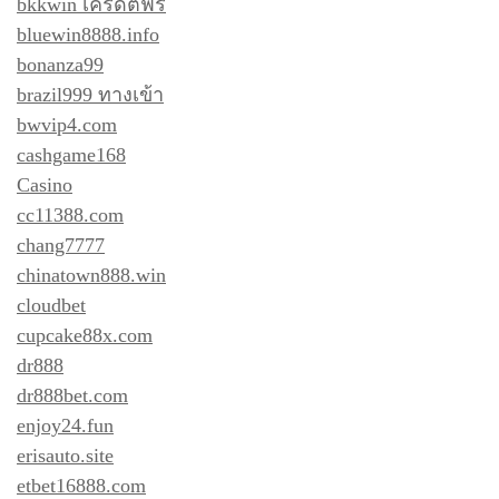
bkkwin เครดิตฟรี
bluewin8888.info
bonanza99
brazil999 ทางเข้า
bwvip4.com
cashgame168
Casino
cc11388.com
chang7777
chinatown888.win
cloudbet
cupcake88x.com
dr888
dr888bet.com
enjoy24.fun
erisauto.site
etbet16888.com