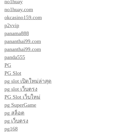
no1huay
no1huay.com
okcasino159.com
p2vvip
panama888
pananthai99.com
pananthai99.com
panda555
PG
PG Slot
pg slot เปิดใหม่ล่าสุด
pg slot เว็บตรง
PG Slot เว็บใหม่
pg SuperGame
pg สล็อต
pg เว็บตรง
pg168