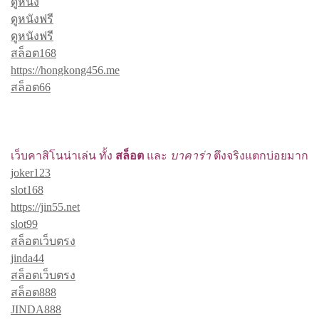
ดูหนัง
ดูหนังฟรี
ดูหนังฟรี
สล็อต168
https://hongkong456.me
สล็อต66
เว็บคาสิโนน่าเล่น ทั้ง
สล็อต
และ
บาคาร่า
ตึงจริงแตกบ่อยมาก
joker123
slot168
https://jin55.net
slot99
สล็อตเว็บตรง
jinda44
สล็อตเว็บตรง
สล็อต888
JINDA888