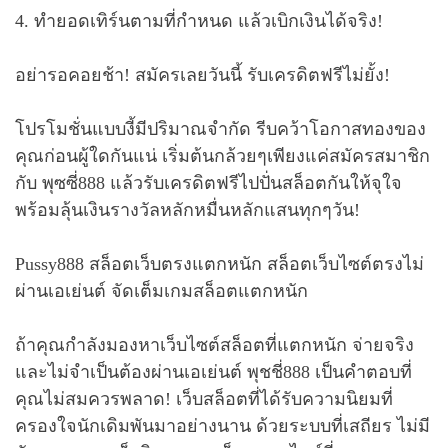
4. ทำยอดเทิร์นตามที่กำหนด แล้วเบิกเงินได้จริง!
อย่ารอคอยช้า! สมัครเลยวันนี้ รับเครดิตฟรีไม่ยั้ง!
โปรโมชั่นแบบงี้มีปริมาณจำกัด รีบคว้าโอกาสทองของ
คุณก่อนผู้ใดกันแน่ เริ่มต้นกล้วยๆเพียงแค่สมัครสมาชิก
กับ พุซซี่888 แล้วรับเครดิตฟรีไปปั่นสล็อตกันให้จุใจ
พร้อมลุ้นเงินรางวัลหลักหมื่นหลักแสนทุกๆวัน!
Pussy888 สล็อตเว็บตรงแตกหนัก สล็อตเว็บไซต์ตรงไม่
ผ่านเอเย่นต์ จัดเต็มเกมสล็อตแตกหนัก
ถ้าคุณกำลังมองหาเว็บไซต์สล็อตที่แตกหนัก จ่ายจริง
และไม่จำเป็นต้องผ่านเอเย่นต์ พุชชี่888 เป็นคำตอบที่
คุณไม่สมควรพลาด! เว็บสล็อตที่ได้รับความนิยมที่
ครองใจนักเดิมพันมาอย่างนาน ด้วยระบบที่เสถียร ไม่มี