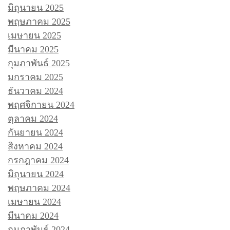
มิถุนายน 2025
พฤษภาคม 2025
เมษายน 2025
มีนาคม 2025
กุมภาพันธ์ 2025
มกราคม 2025
ธันวาคม 2024
พฤศจิกายน 2024
ตุลาคม 2024
กันยายน 2024
สิงหาคม 2024
กรกฎาคม 2024
มิถุนายน 2024
พฤษภาคม 2024
เมษายน 2024
มีนาคม 2024
กุมภาพันธ์ 2024