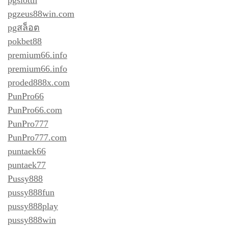
pgzeus88win.com
pgสล็อต
pokbet88
premium66.info
premium66.info
proded888x.com
PunPro66
PunPro66.com
PunPro777
PunPro777.com
puntaek66
puntaek77
Pussy888
pussy888fun
pussy888play
pussy888win