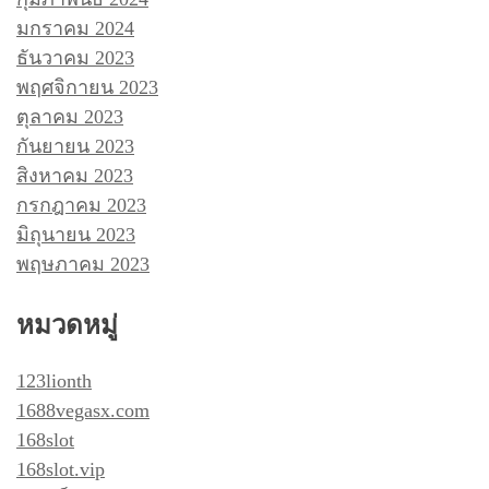
มกราคม 2024
ธันวาคม 2023
พฤศจิกายน 2023
ตุลาคม 2023
กันยายน 2023
สิงหาคม 2023
กรกฎาคม 2023
มิถุนายน 2023
พฤษภาคม 2023
หมวดหมู่
123lionth
1688vegasx.com
168slot
168slot.vip