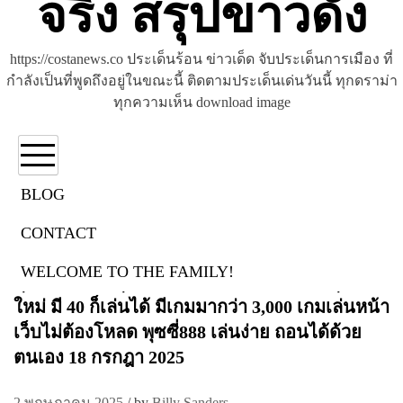
จริง สรุปข่าวดัง
https://costanews.co ประเด็นร้อน ข่าวเด็ด จับประเด็นการเมือง ที่
กำลังเป็นที่พูดถึงอยู่ในขณะนี้ ติดตามประเด็นเด่นวันนี้ ทุกดราม่า
ทุกความเห็น download image
BLOG
CONTACT
พุซซี่888
WELCOME TO THE FAMILY!
พุซซี่888 รวมทุกความต้องการ ของการลงทุนสมัย
ใหม่ มี 40 ก็เล่นได้ มีเกมมากว่า 3,000 เกมเล่นหน้า
เว็บไม่ต้องโหลด พุซซี่888 เล่นง่าย ถอนได้ด้วย
ตนเอง 18 กรกฎา 2025
2 พฤษภาคม 2025
/
by
Billy Sanders