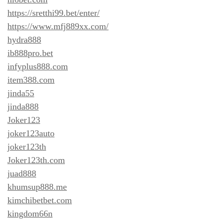
https://sretthi99.bet/enter/
https://www.mfj889xx.com/
hydra888
ib888pro.bet
infyplus888.com
item388.com
jinda55
jinda888
Joker123
joker123auto
joker123th
Joker123th.com
juad888
khumsup888.me
kimchibetbet.com
kingdom66n