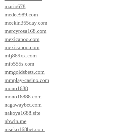
mario678
medee989.com
meekin365day.com
mercyrosa168.com
mexicanoo.com
mexicanoo.com
mfj889xx.com
mib555s.com
mmgoldsbets.com
mmplay-casino.com
mono1688
mono16888.com
nagawaybet.com
nakoya1688.site
nbwin.me
niseko168bet.com