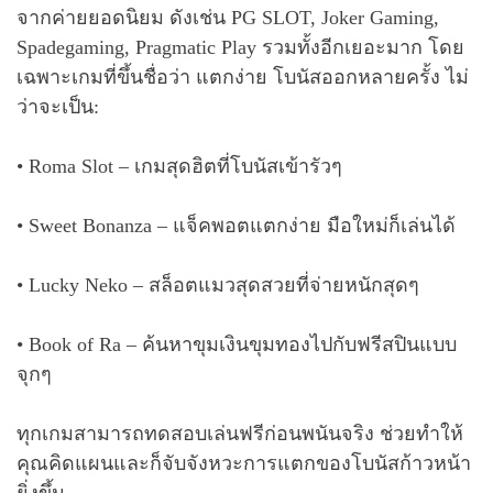
จากค่ายยอดนิยม ดังเช่น PG SLOT, Joker Gaming,
Spadegaming, Pragmatic Play รวมทั้งอีกเยอะมาก โดย
เฉพาะเกมที่ขึ้นชื่อว่า แตกง่าย โบนัสออกหลายครั้ง ไม่
ว่าจะเป็น:
• Roma Slot – เกมสุดฮิตที่โบนัสเข้ารัวๆ
• Sweet Bonanza – แจ็คพอตแตกง่าย มือใหม่ก็เล่นได้
• Lucky Neko – สล็อตแมวสุดสวยที่จ่ายหนักสุดๆ
• Book of Ra – ค้นหาขุมเงินขุมทองไปกับฟรีสปินแบบ
จุกๆ
ทุกเกมสามารถทดสอบเล่นฟรีก่อนพนันจริง ช่วยทำให้
คุณคิดแผนและก็จับจังหวะการแตกของโบนัสก้าวหน้า
ยิ่งขึ้น