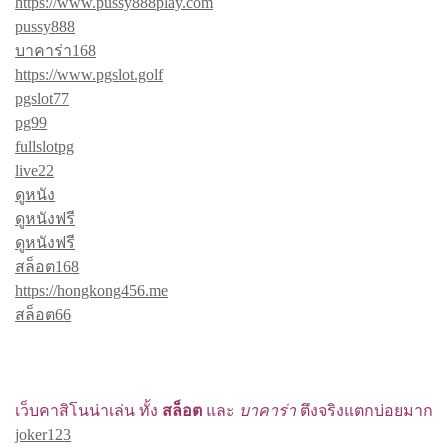
https://www.pussy888play.com
pussy888
บาคาร่า168
https://www.pgslot.golf
pgslot77
pg99
fullslotpg
live22
ดูหนัง
ดูหนังฟรี
ดูหนังฟรี
สล็อต168
https://hongkong456.me
สล็อต66
เว็บคาสิโนน่าเล่น ทั้ง
สล็อต
และ
บาคาร่า
ตึงจริงแตกบ่อยมาก
joker123