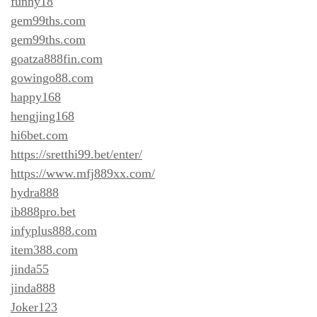
funny18
gem99ths.com
gem99ths.com
goatza888fin.com
gowingo88.com
happy168
hengjing168
hi6bet.com
https://sretthi99.bet/enter/
https://www.mfj889xx.com/
hydra888
ib888pro.bet
infyplus888.com
item388.com
jinda55
jinda888
Joker123