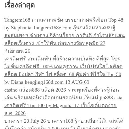
เรื่องล่าสุด
Tangtem168 เกมสดภาพชัด บรรยากาศพรีเมียม Top 48
by Stephania Tangtem168e.com ลุ้นกงล้อมหาเศรษฐี
สะสมเพชร จ่ายตรง กี่ล้านก็จ่าย การันตี กำไรหลักแสน
สล็อตเว็บตรง เข้าให้ทัน ก่อนรางวัลหลุดมือ 27
กันยายน 26
เครดิตฟรี เกมเดิมพัน ที่สร้างความบันเทิง ดีที่สุด โปร
โมชั่นเครดิตฟรี 100% เกมคุรภาพ เว็บโปร่งใส ไลฟ์สด
สล็อต ยิงปลา กีฬา ไพ่ สล็อต168 คุ้มค่า ที่ไว้ใจ Top 50
by Diana hengjing168d.com 13 AUG 69
casino สล็อต888 สล็อต 2026 รวมทุกเรื่องที่ควรรู้ก่อน
เล่น พร้อมเทคนิคเลือกเกมยอดนิยม เว็บแม่ jin888.asia
เครดิตฟรี Top 100 by Magnolia 17 เว็บไซต์แตกง่าย
ส.ค. 2026
บาคาร่า 20 July 26 บาคาร่า168 รู้ก่อนเลือกโต๊ะ เล่นได้
มั่นใจกว่า สมัครรับ 1,000 เกมดัง ฟีเจอร์ครบ บาคาร่า