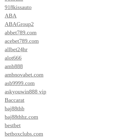
918kissauto
ABA
ABAGroup2
abbet789.com
acebet789.com
allbet24hr
alot666
amb888
ambnovabet.com
asb9999.com
askyouwin888 vip
Baccarat
baj88thb
baj88thbz.com
bestbet
betboxclubs.com