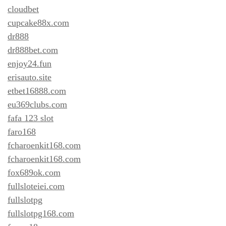
cloudbet
cupcake88x.com
dr888
dr888bet.com
enjoy24.fun
erisauto.site
etbet16888.com
eu369clubs.com
fafa 123 slot
faro168
fcharoenkit168.com
fcharoenkit168.com
fox689ok.com
fullsloteiei.com
fullslotpg
fullslotpg168.com