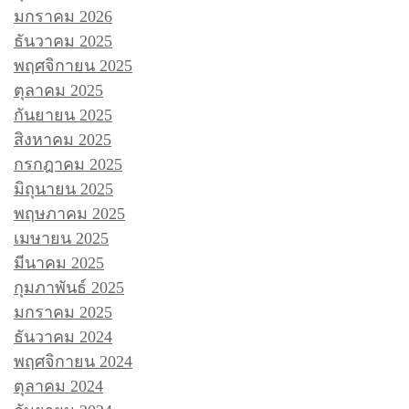
มกราคม 2026
ธันวาคม 2025
พฤศจิกายน 2025
ตุลาคม 2025
กันยายน 2025
สิงหาคม 2025
กรกฎาคม 2025
มิถุนายน 2025
พฤษภาคม 2025
เมษายน 2025
มีนาคม 2025
กุมภาพันธ์ 2025
มกราคม 2025
ธันวาคม 2024
พฤศจิกายน 2024
ตุลาคม 2024