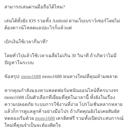
สามารถเล่นผ่านมือถือได้ไหม?
เล่นได้ทั้งยัง iOS รวมทั้ง Android ผ่านเว็บเบราว์เซอร์โดยไม่
ต้องดาวน์โหลดแอปอะไรก็แล้วแต่
เบิกเงินใช้เวลากี่นาที?
โดยทั่วไปแล้วใช้เวลาเฉลี่ยไม่เกิน 30 วินาที ถ้าเกิดว่าไม่มี
ปัญหาในระบบ
ข้อสรุป:
mono1688
mono1688 หนทางใหม่ที่คุณห้ามพลาด
หากคุณกำลังมองหาแพลตฟอร์มพนันออนไลน์ที่ครบวงจร
mono1688 เป็นตัวเลือกที่เยี่ยมที่สุดในเวลานี้ ทั้งยังในเรื่อง
ความปลอดภัย ระบบการใช้งานที่ง่าย โปรโมชั่นหลากหลาย
แล้วก็การดูแลลูกค้าอย่างมือโปร ถ้าเกิดคุณยังไม่เคยสัมผัส
ทดลองเริ่มด้วย
mono1688
เครดิตฟรี รวมทั้งเปิดประสบการณ์
ใหม่ที่คุณจำเป็นจะต้องติดใจ