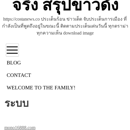
จริง สรุปข่าวดัง
https://costanews.co ประเด็นร้อน ข่าวเด็ด จับประเด็นการเมือง ที่
กำลังเป็นที่พูดถึงอยู่ในขณะนี้ ติดตามประเด็นเด่นวันนี้ ทุกดราม่า
ทุกความเห็น download image
BLOG
CONTACT
ป้ายกำกับ:
mono1688 เข้าสู่
WELCOME TO THE FAMILY!
ระบบ
mono16888.com