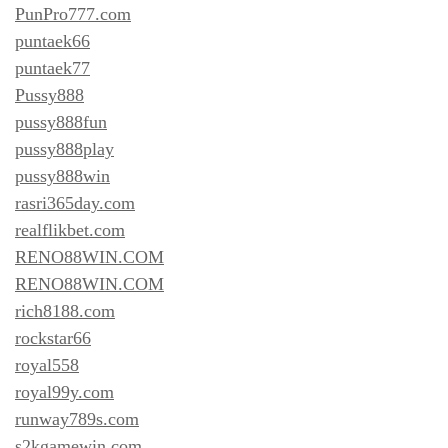
PunPro777.com
puntaek66
puntaek77
Pussy888
pussy888fun
pussy888play
pussy888win
rasri365day.com
realflikbet.com
RENO88WIN.COM
RENO88WIN.COM
rich8188.com
rockstar66
royal558
royal99y.com
runway789s.com
s2kgamewin.com