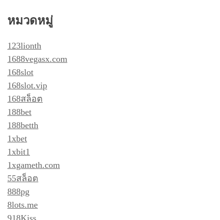
หมวดหมู่
123lionth
1688vegasx.com
168slot
168slot.vip
168สล็อต
188bet
188betth
1xbet
1xbit1
1xgameth.com
55สล็อต
888pg
8lots.me
918Kiss