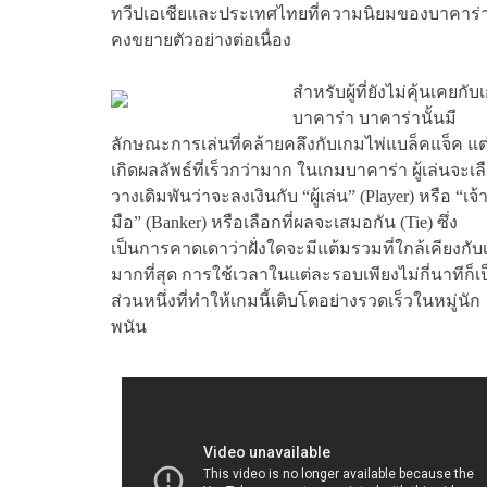
ทวีปเอเชียและประเทศไทยที่ความนิยมของบาคาร่า
คงขยายตัวอย่างต่อเนื่อง
สำหรับผู้ที่ยังไม่คุ้นเคยกั
บาคาร่า บาคาร่านั้นมี
ลักษณะการเล่นที่คล้ายคลึงกับเกมไพ่แบล็คแจ็ค แต
เกิดผลลัพธ์ที่เร็วกว่ามาก ในเกมบาคาร่า ผู้เล่นจะเล
วางเดิมพันว่าจะลงเงินกับ “ผู้เล่น” (Player) หรือ “เจ้
มือ” (Banker) หรือเลือกที่ผลจะเสมอกัน (Tie) ซึ่ง
เป็นการคาดเดาว่าฝั่งใดจะมีแต้มรวมที่ใกล้เคียงกับเ
มากที่สุด การใช้เวลาในแต่ละรอบเพียงไม่กี่นาทีก็เ
ส่วนหนึ่งที่ทำให้เกมนี้เติบโตอย่างรวดเร็วในหมู่นัก
พนัน