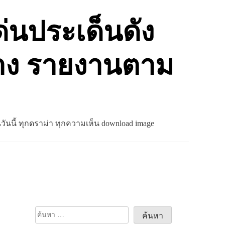
ด่นประเด็นดัง
กลาง รายงานตาม
่นวันนี้ ทุกดราม่า ทุกความเห็น download image
ค้นหา