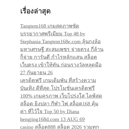
สำหรับ:
เรื่องล่าสุด
Tangtem168 เกมสดภาพชัด
บรรยากาศพรีเมียม Top 48 by
Stephania Tangtem168e.com ลุ้นกงล้อ
มหาเศรษฐี สะสมเพชร จ่ายตรง กี่ล้าน
ก็จ่าย การันตี กำไรหลักแสน สล็อต
เว็บตรง เข้าให้ทัน ก่อนรางวัลหลุดมือ
27 กันยายน 26
เครดิตฟรี เกมเดิมพัน ที่สร้างความ
บันเทิง ดีที่สุด โปรโมชั่นเครดิตฟรี
100% เกมคุรภาพ เว็บโปร่งใส ไลฟ์สด
สล็อต ยิงปลา กีฬา ไพ่ สล็อต168 คุ้ม
ค่า ที่ไว้ใจ Top 50 by Diana
hengjing168d.com 13 AUG 69
casino สล็อต888 สล็อต 2026 รวมทุก