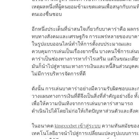
เหตุผลหนึ่งที่ผู้คนยอมข้ามเขตแดนเพื่อสนุกกับเกมที
ตนเองชื่นชอบ
อีกหนึ่งประเด็นที่น่าสนใจเกี่ยวกับบาคาร่าคือ ผลก
ทบทางสังคมและเศรษฐกิจ การแพร่หลายของบาคา
ในรูปแบบออนไลน์ทำให้การตั้งงบประมาณและ
ควบคุมการเล่นเป็นเรื่องยากขึ้น บางคนใช้การเล่น
คาร่าเป็นช่องทางการหากำไรเสริม แต่ในขณะเดีย
มันก็นำไปสู่หายนะทางการเงินและหนี้สินส่วนบุคค
ไม่มีการบริหารจัดการที่ดี
ดังนั้น การเล่นบาคาร่าอย่างมีความรับผิดชอบและ
วางแผนทางการเงินที่ดีจึงเป็นสิ่งที่สำคัญอย่างยิ่ง ทั้ง
เพื่อให้ความบันเทิงจากการเล่นบาคาร่าสามารถ
ดำเนินไปได้โดยไม่ก่อให้เกิดปัญหาส่วนตัวและสัง
ในอนาคต
kingxxxbet เข้าสู่ระบบ
ความทันสมัยขอ
เทคโนโลยีอาจนำไปสู่การเปลี่ยนแปลงรูปแบบการเ