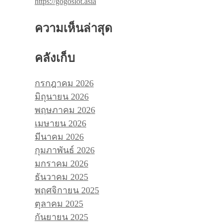
https://gogoslot.asia
ความเห็นล่าสุด
คลังเก็บ
กรกฎาคม 2026
มิถุนายน 2026
พฤษภาคม 2026
เมษายน 2026
มีนาคม 2026
กุมภาพันธ์ 2026
มกราคม 2026
ธันวาคม 2025
พฤศจิกายน 2025
ตุลาคม 2025
กันยายน 2025