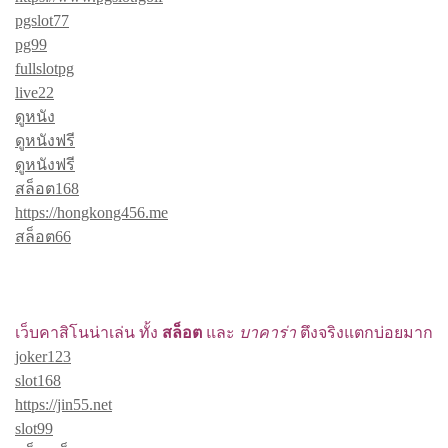
pgslot77
pg99
fullslotpg
live22
ดูหนัง
ดูหนังฟรี
ดูหนังฟรี
สล็อต168
https://hongkong456.me
สล็อต66
เว็บคาสิโนน่าเล่น ทั้ง
สล็อต
และ
บาคาร่า
ตึงจริงแตกบ่อยมาก
joker123
slot168
https://jin55.net
slot99