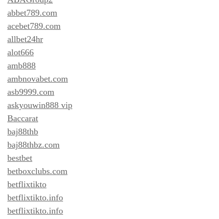
abbet789.com
acebet789.com
allbet24hr
alot666
amb888
ambnovabet.com
asb9999.com
askyouwin888 vip
Baccarat
baj88thb
baj88thbz.com
bestbet
betboxclubs.com
betflixtikto
betflixtikto.info
betflixtikto.info