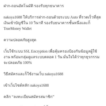
ฝาก-ถอนอัตโนมัติ รองรับทุกธนาคาร
nakoya1688 ให้บริการฝาก-ถอนด้วยระบบ Auto ที่รวดเร็วที่สุด
เงินเข้าบัญชีใน 10 วินาที รองรับธนาคารชั้นหนึ่งและก็
TrueMoney Wallet
ความปลอดภัยสูงสุด
เว็บใช้ระบบ SSL Encryption เพื่อคุ้มครองป้องกันข้อมูลผู้ใช้
งาน พร้อมกลุ่มดูแลระบบตลอด 1 วัน มั่นใจได้ว่าทุกธุรกรรม
จะปลอดภัย 100%
วิธีสมัครและก็ใช้งานเว็บ nakoya1688
เข้าเว็บไซต์หลัก nakoya1688
คลิก “ลงทะเบียนสมัครสมาชิก”