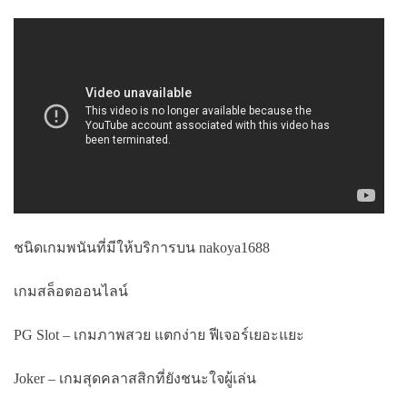
ชนิดเกมพนันที่มีให้บริการบน nakoya1688
เกมสล็อตออนไลน์
PG Slot – เกมภาพสวย แตกง่าย ฟีเจอร์เยอะแยะ
Joker – เกมสุดคลาสสิกที่ยังชนะใจผู้เล่น