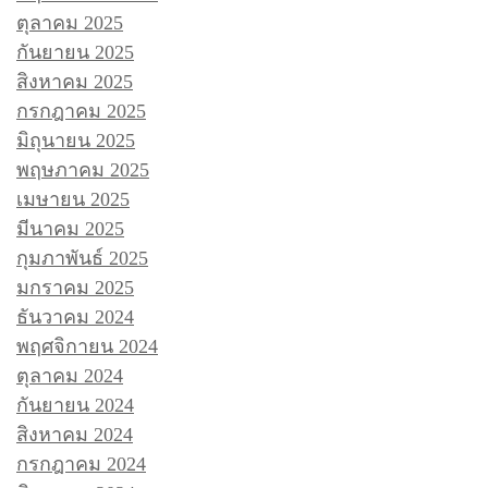
ตุลาคม 2025
กันยายน 2025
สิงหาคม 2025
กรกฎาคม 2025
มิถุนายน 2025
พฤษภาคม 2025
เมษายน 2025
มีนาคม 2025
กุมภาพันธ์ 2025
มกราคม 2025
ธันวาคม 2024
พฤศจิกายน 2024
ตุลาคม 2024
กันยายน 2024
สิงหาคม 2024
กรกฎาคม 2024