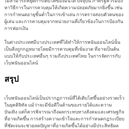
ไม่สามารถหยุดการเติบโตของมันได้ ปัจจุบัน ภาครัฐควรมอง
หาวิธีการในการควบคุมให้เกิดความปลอดภัยมากยิ่งขึ้น เช่น
การกำหนดอายุขั้นต่ำในการเข้าเล่น การตราจสอบตัวตนของ
ผู้เล่น และการควบคุมจากหน่วยงานที่เกี่ยวข้องในการป้องกัน
การฟอกเงิน
ในต่างประเทศมีบางประเทศที่ได้ทำให้การพนันออนไลน์นั้น
เป็นสิ่งถูกกฎหมายโดยมีการควบคุมที่เข้มงวด ที่อาจเป็นต้น
แบบให้กับประเทศอื่นๆ รวมถึงประเทศไทย ในการจัดการกับ
เว็บพนันออนไลน์
สรุป
เว็บพนันออนไลน์เป็นปรากฏการณ์ที่ได้เติบโตขึ้นอย่างรวดเร็ว
ในยุคดิจิทัล แม้ว่าจะมีข้อดีในด้านของรายได้และความ
บันเทิง แต่ก็ควรพิจารณาถึงผลกระทบทางสังคมและเศรษฐกิจ
ที่อาจเกิดขึ้น การสร้างความเข้าใจและการกำหนดกฎระเบียบ
ที่ชัดเจนจะช่วยลดปัญหาที่อาจเกิดขึ้นได้อย่างมีประสิทธิผล