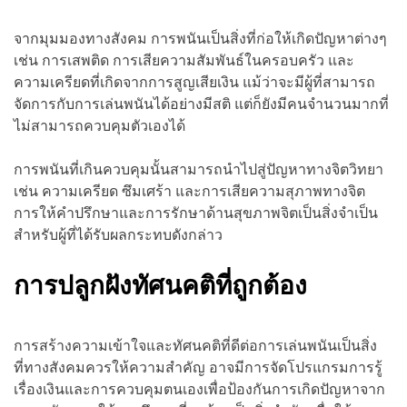
จากมุมมองทางสังคม การพนันเป็นสิ่งที่ก่อให้เกิดปัญหาต่างๆ
เช่น การเสพติด การเสียความสัมพันธ์ในครอบครัว และ
ความเครียดที่เกิดจากการสูญเสียเงิน แม้ว่าจะมีผู้ที่สามารถ
จัดการกับการเล่นพนันได้อย่างมีสติ แต่ก็ยังมีคนจำนวนมากที่
ไม่สามารถควบคุมตัวเองได้
การพนันที่เกินควบคุมนั้นสามารถนำไปสู่ปัญหาทางจิตวิทยา
เช่น ความเครียด ซึมเศร้า และการเสียความสุภาพทางจิต
การให้คำปรึกษาและการรักษาด้านสุขภาพจิตเป็นสิ่งจำเป็น
สำหรับผู้ที่ได้รับผลกระทบดังกล่าว
การปลูกฝังทัศนคติที่ถูกต้อง
การสร้างความเข้าใจและทัศนคติที่ดีต่อการเล่นพนันเป็นสิ่ง
ที่ทางสังคมควรให้ความสำคัญ อาจมีการจัดโปรแกรมการรู้
เรื่องเงินและการควบคุมตนเองเพื่อป้องกันการเกิดปัญหาจาก