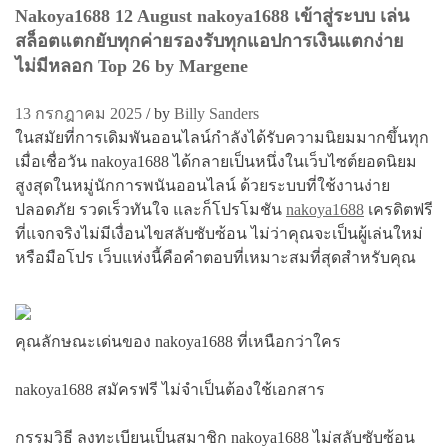
Nakoya1688 12 August nakoya1688 เข้าสู่ระบบ เล่น
สล็อตแตกยับทุกค่ายรองรับทุกแอปการเงินแตกง่าย
ไม่มีหลอก Top 26 by Margene
13 กรกฎาคม 2025
/
by
Billy Sanders
ในสมัยที่การเดิมพันออนไลน์กำลังได้รับความนิยมมากขึ้นทุก
เมื่อเชื่อวัน nakoya1688 ได้กลายเป็นหนึ่งในเว็บไซต์ยอดนิยม
สูงสุดในหมู่นักการพนันออนไลน์ ด้วยระบบที่ใช้งานง่าย
ปลอดภัย รวดเร็วทันใจ และก็โปรโมชัน
nakoya1688
เครดิตฟรี
ที่แจกจริงไม่มีเงื่อนไขสลับซับซ้อน ไม่ว่าคุณจะเป็นผู้เล่นใหม่
หรือมือโปร เว็บแห่งนี้คือคำตอบที่เหมาะสมที่สุดสำหรับคุณ
คุณลักษณะเด่นของ nakoya1688 ที่เหนือกว่าใคร
nakoya1688 สมัครฟรี ไม่จำเป็นต้องใช้เอกสาร
กรรมวิธี ลงทะเบียนเป็นสมาชิก nakoya1688 ไม่สลับซับซ้อน