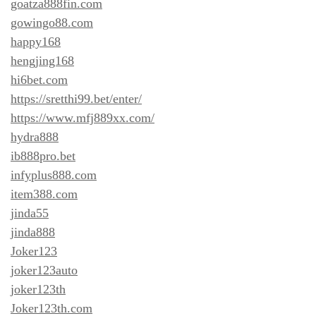
goatza888fin.com
gowingo88.com
happy168
hengjing168
hi6bet.com
https://sretthi99.bet/enter/
https://www.mfj889xx.com/
hydra888
ib888pro.bet
infyplus888.com
item388.com
jinda55
jinda888
Joker123
joker123auto
joker123th
Joker123th.com