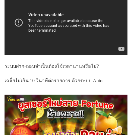
ระบบฝาก-ถอนจำเป็นต้องใช้เวลานานหรือไม่?
เฉลี่ยไม่เกิน 10 วินาทีต่อรายการ ด้วยระบบ Auto