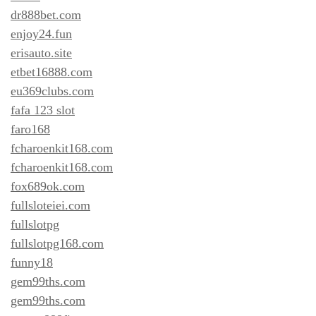
dr888bet.com
enjoy24.fun
erisauto.site
etbet16888.com
eu369clubs.com
fafa 123 slot
faro168
fcharoenkit168.com
fcharoenkit168.com
fox689ok.com
fullsloteiei.com
fullslotpg
fullslotpg168.com
funny18
gem99ths.com
gem99ths.com