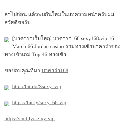
ลาไปก่อน แล้วพบกันใหม่ในบทความหน้าครับผม
สวัสดีขอรับ
[บาคาร่าเว็บใหญ่ บาคาร่า168 sexy168.vip 16
March 66 Jordan casino รวมทางเข้าบาคาร่าช่อง
ทางเข้าเกม Top 46 ทางเข้า
ขอขอบคุณที่มา
บาคาร่า168
http://bit.do/Ssexy_vip
https://bit.ly/sexy168-vip
https://cutt.ly/se-xy-vip