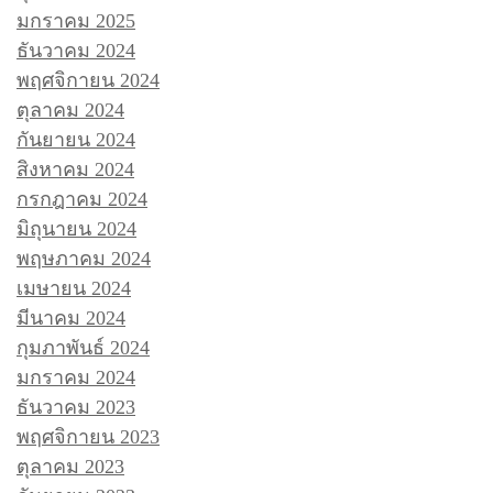
มกราคม 2025
ธันวาคม 2024
พฤศจิกายน 2024
ตุลาคม 2024
กันยายน 2024
สิงหาคม 2024
กรกฎาคม 2024
มิถุนายน 2024
พฤษภาคม 2024
เมษายน 2024
มีนาคม 2024
กุมภาพันธ์ 2024
มกราคม 2024
ธันวาคม 2023
พฤศจิกายน 2023
ตุลาคม 2023