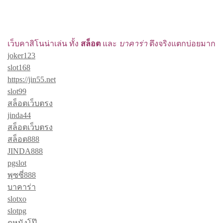
เว็บคาสิโนน่าเล่น ทั้ง
สล็อต
และ
บาคาร่า
ตึงจริงแตกบ่อยมาก
joker123
slot168
https://jin55.net
slot99
สล็อตเว็บตรง
jinda44
สล็อตเว็บตรง
สล็อต888
JINDA888
pgslot
พุซซี่888
บาคาร่า
slotxo
slotpg
ดูหนังโป๊