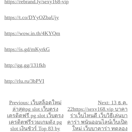
https://rebrand.ly/sexy168-vip
https://t.co/DYyOZbaUjy
https://wow.in.th/4KYQm
https://is.gd/mKyrkG
http://gg.gg/131fkh
http://rlu.ru/3bPVI
แ
Previous:
เว็บสล็อตใหม่
Next:
13 ธ.ค.
ล่าสุดpg slot เว็บตรง
22https://sexy168.vip บาคา
น
เครดิตฟรี pg slot เว็บตรง
ร่าเว็บไหนดี เว็บวิธีเล่นบา
ะ
เครดิตฟรีรวมเกมดัง pg
คาร่า พนันออนไลน์เว็บเปิด
slot เงินชัวร์ Top 83 by
ใหม่ เว็บบาคาร่า ทดลอง
แ