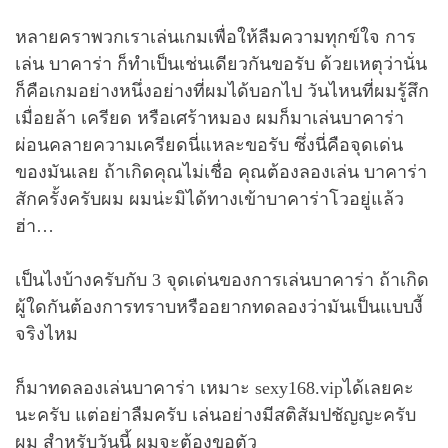
หลายคราพวกเราเล่นเกมเพื่อให้ลืมความทุกข์ใจ การ
เล่น บาคาร่า ก็ทำเป็นเช่นเดียวกันขอรับ ด้วยเหตุว่านั่น
ก็คือเกมอย่างหนึ่งอย่างที่ผมได้บอกไป วันไหนที่ผมรู้สึก
เมื่อยล้า เครียด หรือเศร้าหมอง ผมก็มาเล่นบาคาร่า
ผ่อนคลายความเครียดนี่แหละขอรับ ซึ่งนี่คือจุดเด่น
ของมันเลย ถ้าเกิดคุณไม่เชื่อ คุณต้องลองเล่น บาคาร่า
สักครั้งครับผม ผมน่ะมิได้ทางเข้าบาคาร่าโวอยู่แล้ว
ฮ่า…
เป็นไงบ้างครับกับ 3 จุดเด่นของการเล่นบาคาร่า ถ้าเกิด
ผู้ใดกันต้องการทราบหรืออยากทดลองว่ามันเป็นแบบงี้
จริงไหม
ก็มาทดลองเล่นบาคาร่า เหมาะ sexy168.vipได้เลยคะ
นะครับ แต่อย่าลืมครับ เล่นอย่างมีสติสัมปชัญญะครับ
ผม สำหรับวันนี้ ผมจะต้องขอตัว