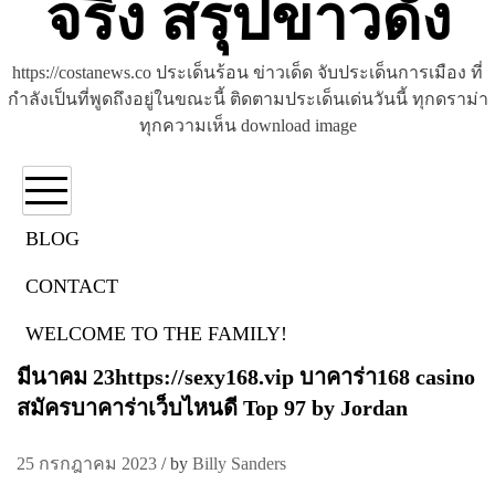
จริง สรุปข่าวดัง
https://costanews.co ประเด็นร้อน ข่าวเด็ด จับประเด็นการเมือง ที่
กำลังเป็นที่พูดถึงอยู่ในขณะนี้ ติดตามประเด็นเด่นวันนี้ ทุกดราม่า
ทุกความเห็น download image
BLOG
CONTACT
ทางเข้า Sexybaccarat168
WELCOME TO THE FAMILY!
ลิ้งค์ทางเข้า ทางเข้า sexybaccarat webแจกหนัก
มีนาคม 23https://sexy168.vip บาคาร่า168 casino
สมัครบาคาร่าเว็บไหนดี Top 97 by Jordan
25 กรกฎาคม 2023
/
by
Billy Sanders