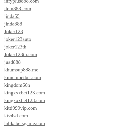
infyplus888.com
item388.com
jinda55
jinda888
Joker123
joker123auto
joker123th
Joker123th.com
juad888
khumsup888.me
kimchibetbet.com
kingdom66n
kingxxxbet123.com
kingxxxbet123.com
kitti999vip.com
ktv4sd.com
lalikabetsgame.com