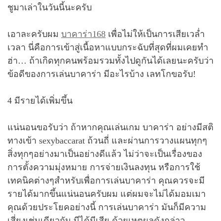
ชูมาเล่าในวันนี้นะครับ
เอาละครับผม
บาคาร่า168
เพื่อไม่ให้เป็นการเสียเวล่ำ
เวลา นี่คือการเข้าสู่เนื้อหาแบบกระฉับที่สุดที่ผมเคยทำ
ฮ่า… ถ้าเกิดทุกคนพร้อมรวมทั้งไปดูกันได้เลยนะครับว่า
ข้อดีของการเล่นบาคาร่า มีอะไรบ้าง เลทโกขอรับ!
4 มีรายได้เพิ่มขึ้น
แน่นอนขอรับว่า ถ้าหากคุณเล่นเกม บาคาร่า อย่างมีสติ
ทางเข้า sexybaccarat ถ้วนถี่ และผ่านการวางแผนทุกๆ
สิ่งทุกๆอย่างมาเป็นอย่างดีแล้ว ไม่ว่าจะเป็นเรื่องของ
การตั้งความมุ่งหมาย การจ่ายเงินลงทุน หรือการใช้
เทคนิคต่างๆสำหรับเพื่อการเล่นบาคาร่า คุณควรจะมี
รายได้มากขึ้นแน่นอนครับผม แต่ผมจะไม่ได้มอมเมา
คุณด้วยประโยคอย่างนี้ การเล่นบาคาร่า มันก็มีความ
เสี่ยงเช่นเดียวกัน มีได้มีเสีย ด้วยเหตุผลดังกล่าว