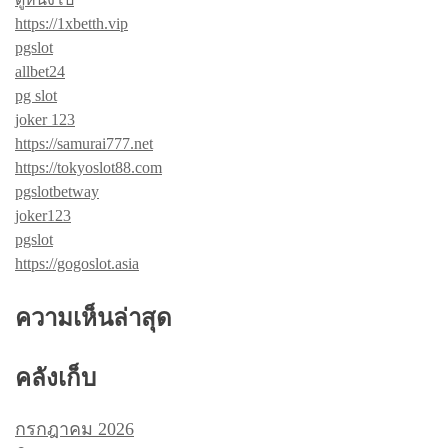
https://1xbetth.vip
pgslot
allbet24
pg slot
joker 123
https://samurai777.net
https://tokyoslot88.com
pgslotbetway
joker123
pgslot
https://gogoslot.asia
ความเห็นล่าสุด
คลังเก็บ
กรกฎาคม 2026