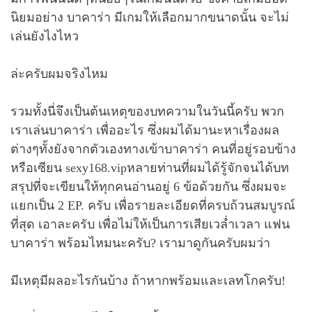
นิยมอย่าง บาคาร่า มีเกมให้เลือกมากขนาดนั้น จะไม่
เล่นยังไงไหว
ล่ะครับผมจริงไหม
รวมทั้งนี่จึงเป็นต้นเหตุของบทความในวันนี้ครับ พวก
เราเล่นบาคาร่า เพื่ออะไร ซึ่งผมได้มานะหาเรื่องผล
ต่างๆทั้งยังจากตัวเองทางเข้าบาคาร่า คนที่อยู่รอบข้าง
หรือเซียน sexy168.vipหลายท่านที่ผมได้รู้จักจนได้บท
สรุปที่จะเขียนให้ทุกคนอ่านอยู่ 6 ข้อด้วยกัน ซึ่งผมจะ
แยกเป็น 2 EP. ครับ เพื่อรายละเอียดที่ครบถ้วนสมบูรณ์
ที่สุด เอาละครับ เพื่อไม่ให้เป็นการเสียเวล่ำเวลา แฟน
บาคาร่า พร้อมไหมนะครับ? เรามาดูกันครับผมว่า
มีเหตุมีผลอะไรกันบ้าง ถ้าหากพร้อมและเลทโกครับ!