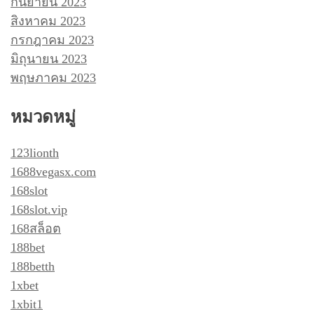
กันยายน 2023
สิงหาคม 2023
กรกฎาคม 2023
มิถุนายน 2023
พฤษภาคม 2023
หมวดหมู่
123lionth
1688vegasx.com
168slot
168slot.vip
168สล็อต
188bet
188betth
1xbet
1xbit1