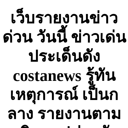
Skip
to
เว็บรายงานข่าว
content
ด่วน วันนี้ ข่าวเด่น
ประเด็นดัง
costanews รู้ทัน
เหตุการณ์ เป็นก
ลาง รายงานตาม