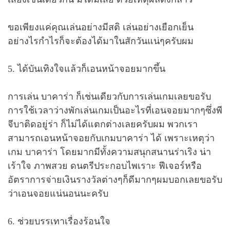
ขอเพียงแค่คุณเล่นอย่างมีสติ เล่นอย่างเยือกเย็น
อย่างไรกำไรก็จะต้องได้มาในสักวันแน่ๆครับผม
5. ได้บันเทิงใจแล้วก็เอนหน้าจอยมากขึ้น
การเล่น บาคาร่า ก็เช่นเดียวกับการเล่นเกมเลยขอรับ
การใช้เวลาว่างพักเล่นเกมเป็นอะไรที่เอนจอยมากๆซึ่งพี
จีบาติดอยู่ร่า ก็ไม่ได้แตกต่างเลยครับผม พวกเรา
สามารถเอนหน้าจอยกับเกมบาคาร่า ได้ เพราะเหตุว่า
เกม บาคาร่า โดยมากมีทั้งความสนุกสนานร่าเริง น่า
เร้าใจ ภาพสวย ดนตรีประกอบไพเราะ ฟีเจอร์หรือ
อัตราการจ่ายเงินรางวัลต่างๆก็ดีมากๆผมบอกเลยขอรับ
ว่าเอนจอยแน่นอนนะครับ
6. ช่วยบรรเทาเรื่องร้อนใจ