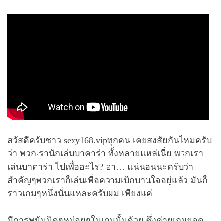
สวัสดีครับชาว sexy168.vipทุกคน เคยสงสัยกันไหมครับ
ว่า พวกเรานักเล่นบาคาร่า ทั้งหลายแหล่เนี่ย พวกเรา
เล่นบาคาร่า ไปเพื่ออะไร? ฮ่า… แน่นอนนะครับว่า
สำคัญๆพวกเราก็เล่นเพื่อความเบิกบานใจอยู่แล้ว มันก็
ราวเกมๆหนึ่งนั่นแหละครับผม เพียงแค่
มีการพนันนิดๆหน่อยๆในเกมนั้นด้วย ซึ่งค่ายเกมยอด