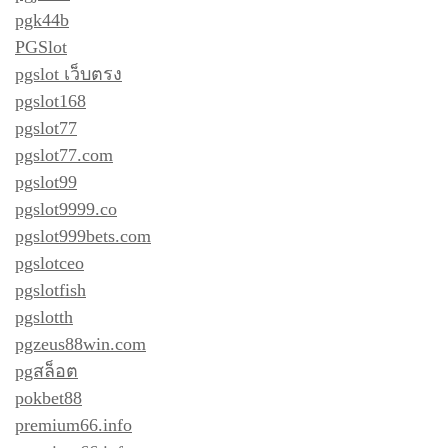
pgk44b
PGSlot
pgslot เว็บตรง
pgslot168
pgslot77
pgslot77.com
pgslot99
pgslot9999.co
pgslot999bets.com
pgslotceo
pgslotfish
pgslotth
pgzeus88win.com
pgสล็อต
pokbet88
premium66.info