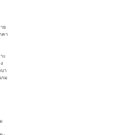
่าย
บาคา
พาะ
อง
้าบา
งเกม
าม