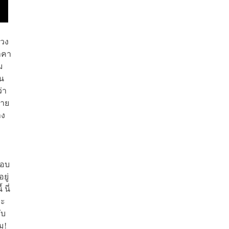
่วง
าคา
ม
ัน
่า
ลาย
าง
ตอบ
ยู่
 นี่
ละ
ับ
ม!