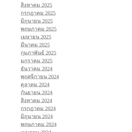
สิงหาคม 2025
กรกฎาคม 2025
มิถุนายน 2025
พฤษภาคม 2025
เมษายน 2025
มีนาคม 2025
กุมภาพันธ์ 2025
มกราคม 2025
ธันวาคม 2024
พฤศจิกายน 2024
ตุลาคม 2024
กันยายน 2024
สิงหาคม 2024
กรกฎาคม 2024
มิถุนายน 2024
พฤษภาคม 2024