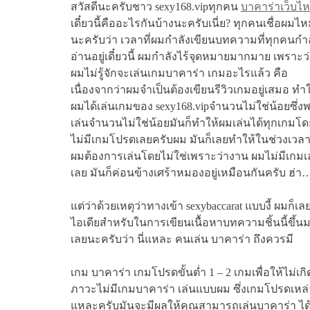
สวัสดีนะครับชาว sexy168.vipทุกคน
บาคาร่าเว็บไห
เดี๋ยวนี้คืออะไรกันบ้างนะครับเนี่ย? ทุกคนเชื่อผมไ
นะครับว่า เวลาที่ผมกำลังเขียนบทความที่ทุกคนกำล
อ่านอยู่เดี๋ยวนี้ ผมกำลังไร้จุดหมายมากมาย เพราะว
ผมไม่รู้จักจะเล่นเกมบาคาร่า เกมอะไรแล้ว คือ
เนื่องจากว่าผมจำเป็นต้องเขียนรีวิวเกมอยู่เสมอ ทำใ
ผมได้เล่นเกมของ sexy168.vipจำนวนไม่ใช่น้อยซึ่ง
เล่นจำนวนไม่ใช่น้อยมันก็ทำให้ผมเล่นได้ทุกเกมโดย
ไม่มีเกมโปรดเลยครับผม มันก็เลยทำให้ในช่วงเวลาท
ผมต้องการเล่นโดยไม่ใช่เพราะว่างาน ผมไม่มีเกมเ
เลย มันก็ค่อนข้างเศร้าหมองอยู่เหมือนกันครับ ฮ่า
แต่ว่าด้วยเหตุว่าทางเข้า sexybaccarat แบบงี้ ผมก็เลย
ไอเดียสำหรับในการเขียนเนื้อหาบทความชิ้นนี้ขึ้น
เลยนะครับว่า นี่แหละ คนเล่น บาคาร่า ถึงควรมี
เกม บาคาร่า เกมโปรดขั้นต่ำ 1 – 2 เกมเพื่อให้ไม่เกิ
ภาวะไม่มีเกมบาคาร่า เล่นแบบผม ซึ่งเกมโปรดเหล่า
แหละครับมันจะมีผลให้คุณสามารถเล่นบาคาร่า ได