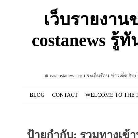
Skip
to
เว็บรายงานข่
content
costanews รู้
https://costanews.co ประเด็นร้อน ข่าวเด็ด จั
BLOG
CONTACT
WELCOME TO THE 
ป้ายกำกับ:
รวมทางเข้า