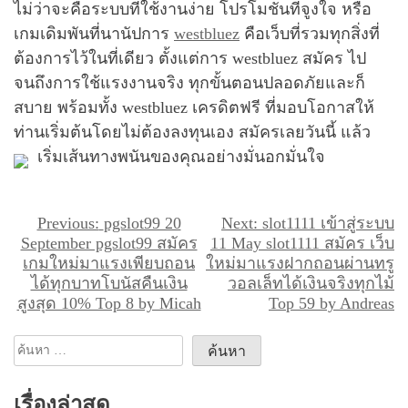
ไม่ว่าจะคือระบบที่ใช้งานง่าย โปรโมชั่นที่จูงใจ หรือ
เกมเดิมพันที่นานัปการ
westbluez
คือเว็บที่รวมทุกสิ่งที่
ต้องการไว้ในที่เดียว ตั้งแต่การ westbluez สมัคร ไป
จนถึงการใช้แรงงานจริง ทุกขั้นตอนปลอดภัยและก็
สบาย พร้อมทั้ง westbluez เครดิตฟรี ที่มอบโอกาสให้
ท่านเริ่มต้นโดยไม่ต้องลงทุนเอง สมัครเลยวันนี้ แล้ว
เริ่มเส้นทางพนันของคุณอย่างมั่นอกมั่นใจ
แ
Previous:
pgslot99 20
Next:
slot1111 เข้าสู่ระบบ
September pgslot99 สมัคร
11 May slot1111 สมัคร เว็บ
น
เกมใหม่มาแรงเพียบถอน
ใหม่มาแรงฝากถอนผ่านทรู
ะ
ได้ทุกบาทโบนัสคืนเงิน
วอลเล็ทได้เงินจริงทุกไม้
สูงสุด 10% Top 8 by Micah
Top 59 by Andreas
แ
น
ค้นหา
ว
สำหรับ:
เ
เรื่องล่าสุด