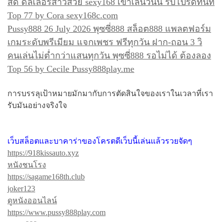
สด ดีลเลอร์สาวสวย sexy168 เข้าเล่นวันนี้ รับโปรดีทันที
Top 77 by Cora sexy168c.com
Pussy888 26 July 2026 พุซซี่888 สล็อต888 แพลตฟอร์ม
เกมระดับพรีเมียม แจกเพชร ฟรีทุกวัน ฝาก-ถอน 3 วิ
คนเล่นไม่ต่ำกว่าแสนทุกวัน พุซซี่888 รอไม่ได้ ต้องลอง
Top 56 by Cecile Pussy888play.me
การบรรลุเป้าหมายมักมากับการตัดสินใจของเราในเวลาที่เรา
รับมันอย่างจริงใจ
เว็บสล็อตและบาคาร่าของโครตดีเว็บนี้เล่นแล้วรวยจัดๆ
https://918kissauto.xyz
หนังชนโรง
https://sagame168th.club
joker123
ดูหนังออนไลน์
https://www.pussy888play.com