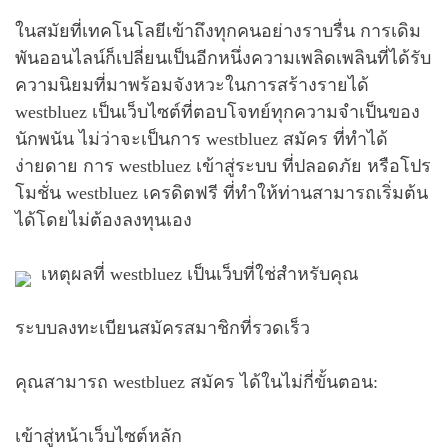
ในสมัยที่เทคโนโลยีเข้าถึงทุกคนอย่างราบรื่น การเดิม
พันออนไลน์ก็เปลี่ยนเป็นอีกหนึ่งความเพลิดเพลินที่ได้รับ
ความนิยมที่มาพร้อมจังหวะในการสร้างรายได้
westbluez เป็นเว็บไซต์ที่ตอบโจทย์ทุกความจำเป็นของ
นักพนัน ไม่ว่าจะเป็นการ westbluez สมัคร ที่ทำได้
ง่ายดาย การ westbluez เข้าสู่ระบบ ที่ปลอดภัย หรือโปร
โมชั่น westbluez เครดิตฟรี ที่ทำให้ท่านสามารถเริ่มต้น
ได้โดยไม่ต้องลงทุนเอง
เหตุผลที่ westbluez เป็นเว็บที่ใช่สำหรับคุณ
ระบบลงทะเบียนสมัครสมาชิกที่รวดเร็ว
คุณสามารถ westbluez สมัคร ได้ในไม่กี่ขั้นตอน:
เข้าสู่หน้าเว็บไซต์หลัก