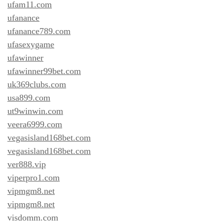
ufam11.com
ufanance
ufanance789.com
ufasexygame
ufawinner
ufawinner99bet.com
uk369clubs.com
usa899.com
ut9winwin.com
veera6999.com
vegasisland168bet.com
vegasisland168bet.com
ver888.vip
viperpro1.com
vipmgm8.net
vipmgm8.net
visdomm.com