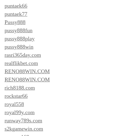
puntaek66
puntaek77
Pussy888
pussy888fun
pussy888play
pussy888win
rasri365day.com
realflikbet.com
RENO88WIN.COM
RENO88WIN.COM
rich8188.com
rockstar66
royal558
royal99y.com
runway789s.com
s2kgamewin.com