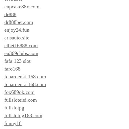
cupcake88x.com
dr888
dr888bet.com
enjoy24.fun
erisauto.site
etbet16888.com
eu369clubs.com
fafa 123 slot
faro168
fcharoenkit168.com
fcharoenkit168.com
fox689ok.com
fullsloteiei.com
fullslotpg
fullslotpg168.com
funny18