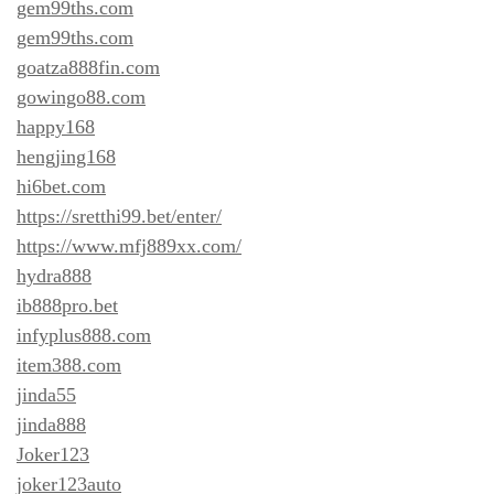
gem99ths.com
gem99ths.com
goatza888fin.com
gowingo88.com
happy168
hengjing168
hi6bet.com
https://sretthi99.bet/enter/
https://www.mfj889xx.com/
hydra888
ib888pro.bet
infyplus888.com
item388.com
jinda55
jinda888
Joker123
joker123auto