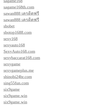
sagame168
sagame168th.com
sawan888 เครดิตฟรี
sawan888 เครดิตฟรี
sbobet
sbotop1688.com
sexy168
sexyauto168
SexyAuto168.com
sexybaccarat168.com
sexygame
sexygameplus.me
shinobi24hr.com
sing55fun.com
six9game
six9game.win
six9game.win