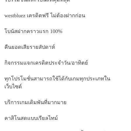
westbluez เครดิตฟรี ไม่ต้องฝากก่อน
โบนัสฝากคราวแรก 100%
คืนยอดเสียรายสัปดาห์
กิจกรรมแจกเครดิตประจำวัน/อาทิตย์
ทุกโปรโมชั่นสามารถใช้ได้กับเกมทุกประเภทใน
เว็บไซต์
บริการเกมเดิมพันที่มากมาย
คาสิโนสดแบบเรียลไทม์