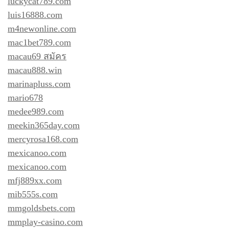
luckycat789.com
luis16888.com
m4newonline.com
mac1bet789.com
macau69 สมัคร
macau888.win
marinapluss.com
mario678
medee989.com
meekin365day.com
mercyrosa168.com
mexicanoo.com
mexicanoo.com
mfj889xx.com
mib555s.com
mmgoldsbets.com
mmplay-casino.com