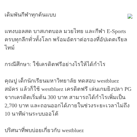
เดิมพันกีฬาทุกต้นแบบ
แทงบอลสด บาสเกตบอล มวยไทย และกีฬา E-Sports
ครบทุกลีกทั่วทั้งโลก พร้อมอัตราต่อรองที่อัปเดตเรียล
ไทม์
กรณีศึกษา: ใช้เครดิตฟรีอย่างไรให้ได้กำไร
คุณปู เด็กนักเรียนมหาวิทยาลัย ทดสอบ westbluez
สมัคร แล้วก็ใช้ westbluez เครดิตฟรี เล่นเกมยิงปลา PG
จากเครดิตเริ่มต้น 300 บาท สามารถได้กำไรเพิ่มเป็น
2,700 บาท และถอนออกได้ภายในช่วงระยะเวลาไม่ถึง
10 นาทีผ่านระบบออโต้
ปริศนาที่พบบ่อยเกี่ยวกับ westbluez