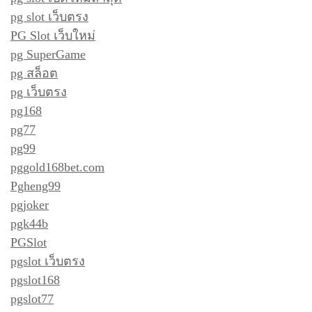
pg slot เว็บตรง
PG Slot เว็บใหม่
pg SuperGame
pg สล็อต
pg เว็บตรง
pg168
pg77
pg99
pggold168bet.com
Pgheng99
pgjoker
pgk44b
PGSlot
pgslot เว็บตรง
pgslot168
pgslot77