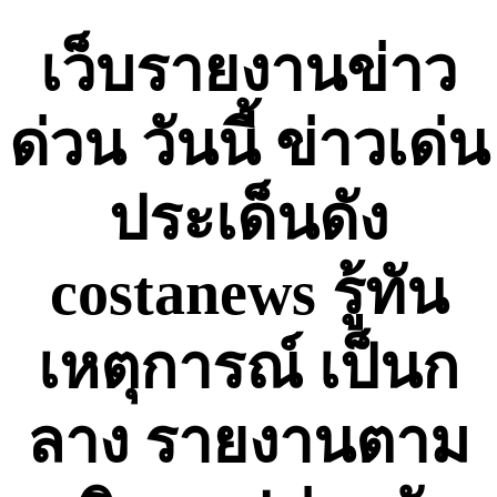
Skip
to
เว็บรายงานข่าว
content
ด่วน วันนี้ ข่าวเด่น
ประเด็นดัง
costanews รู้ทัน
เหตุการณ์ เป็นก
ลาง รายงานตาม