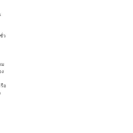
s
ั่ว
ม
ตาม
อง
รือ
ด