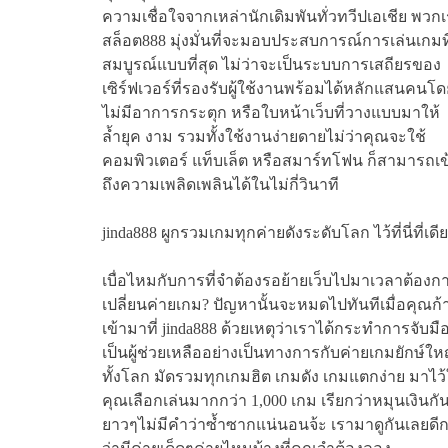
ความเชื่อใจจากเหล่านักเดิมพันทั่วทวีปเอเชีย พวก
สล็อต888 มุ่งมั่นที่จะมอบประสบการณ์การเล่นเกมที
สมบูรณ์แบบที่สุด ไม่ว่าจะเป็นระบบการเสถียรของ
เซิร์ฟเวอร์ที่รองรับผู้ใช้งานพร้อมได้หลักแสนคนโด
ไม่มีอาการกระตุก หรือใบหน้าเว็บที่วางแบบมาให้
ล้ำยุค งาม รวมทั้งใช้งานง่ายดายไม่ว่าคุณจะใช้
คอมพิวเตอร์ แท็บเล็ต หรือสมาร์ทโฟน ก็สามารถเข
ถึงความเพลิดเพลินได้ในไม่กี่วินาที
jinda888 ผูกรวมเกมทุกค่ายดังระดับโลก ไว้ที่นี่ที่เดี
เบื่อไหมกับการที่จำต้องรอย้ายเว็บไปมาเวลาต้องก
เปลี่ยนค่ายเกม? ปัญหานั้นจะหมดไปทันทีเมื่อคุณก้
เข้ามาที่ jinda888 ด้วยเหตุว่าเราได้กระทำการจับมื
เป็นผู้ช่วยเหลืออย่างเป็นทางการกับค่ายเกมยักษ์ให
ทั้งโลก มัดรวมทุกเกมฮิต เกมดัง เกมแตกง่าย มาไว้
คุณเลือกเล่นมากกว่า 1,000 เกม เรียกว่าหมุนเงินกัน
ยาวๆไม่มีคำว่าซ้ำซากแน่นอนจ้ะ เรามาดูกันเลยดีก