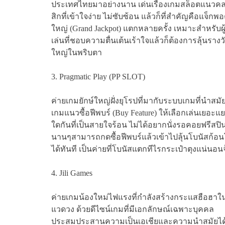
ประเทศไทยมาอย่างนาน เด่นเรื่องเกมสล็อตแนวค
สิกที่เข้าใจง่าย ไม่ซับซ้อน แล้วก็ที่สำคัญคือแจ็กพ
ใหญ่ (Grand Jackpot) แตกหลายครั้ง เหมาะสำหรับผู
เล่นที่ชอบความตื่นเต้นเร้าใจแล้วก็ต้องการลุ้นรางว
ใหญ่ในพริบตา
3. Pragmatic Play (PP SLOT)
ค่ายเกมยักษ์ใหญ่ฝั่งยุโรปที่มากับระบบเกมที่นำสมัย
เกมแนวซื้อฟีพบร์ (Buy Feature) ให้เลือกเล่นเยอะแยะ
ใดกันที่เป็นสายใจร้อน ไม่ได้อยากนั่งรอคอยฟรีสปิ
นานๆสามารถกดซื้อฟีพบร์แล้วเข้าไปลุ้นโบนัสก้อ
ได้ทันที เป็นค่ายที่โบนัสแตกทีไรกระเป๋าตุงแน่นอนจ
4. Jili Games
ค่ายเกมน้องใหม่ไฟแรงที่กำลังสร้างกระแสฮือฮาใ
แวดวง ด้วยดีไซน์เกมที่มีเอกลักษณ์เฉพาะบุคคล
ประสมประสานความเป็นเอเชียและความนำสมัยได