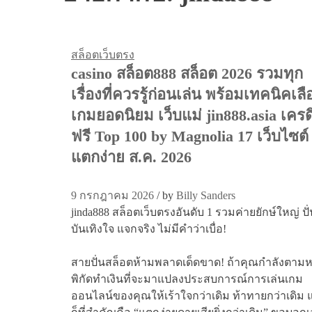
สล็อตเว็บตรง
casino สล็อต888 สล็อต 2026 รวมทุก
เรื่องที่ควรรู้ก่อนเล่น พร้อมเทคนิคเลื
เกมยอดนิยม เว็บแม่ jin888.asia เครด
ฟรี Top 100 by Magnolia 17 เว็บไซต์
แตกง่าย ส.ค. 2026
9 กรกฎาคม 2026
/
by
Billy Sanders
jinda888 สล็อตเว็บตรงอันดับ 1 รวมค่ายยักษ์ใหญ่ ปั
บันเทิงใจ แจกจริง ไม่มีคำว่าเบื่อ!
สายปั่นสล็อตห้ามพลาดเด็ดขาด! ถ้าคุณกำลังตาม
พิกัดทำเงินที่จะมาแปลงประสบการณ์การเล่นเกม
ออนไลน์ของคุณให้เร้าใจกว่าเดิม ท้าทายกว่าเดิม 