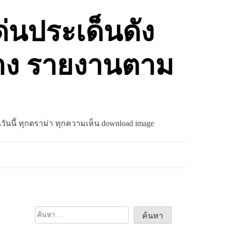
ด่นประเด็นดัง
กลาง รายงานตาม
่นวันนี้ ทุกดราม่า ทุกความเห็น download image
ค้นหา