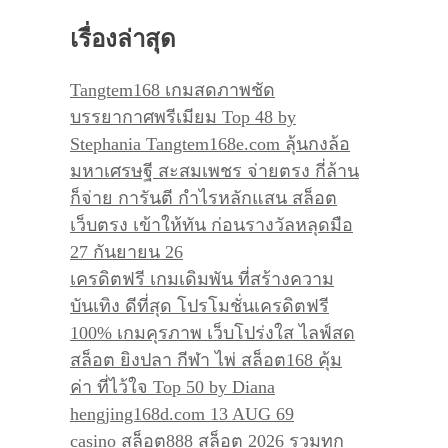
สำหรับ:
เรื่องล่าสุด
Tangtem168 เกมสดภาพชัด
บรรยากาศพรีเมียม Top 48 by
Stephania Tangtem168e.com ลุ้นกงล้อ
มหาเศรษฐี สะสมเพชร จ่ายตรง กี่ล้าน
ก็จ่าย การันตี กำไรหลักแสน สล็อต
เว็บตรง เข้าให้ทัน ก่อนรางวัลหลุดมือ
27 กันยายน 26
เครดิตฟรี เกมเดิมพัน ที่สร้างความ
บันเทิง ดีที่สุด โปรโมชั่นเครดิตฟรี
100% เกมคุรภาพ เว็บโปร่งใส ไลฟ์สด
สล็อต ยิงปลา กีฬา ไพ่ สล็อต168 คุ้ม
ค่า ที่ไว้ใจ Top 50 by Diana
hengjing168d.com 13 AUG 69
casino สล็อต888 สล็อต 2026 รวมทุก