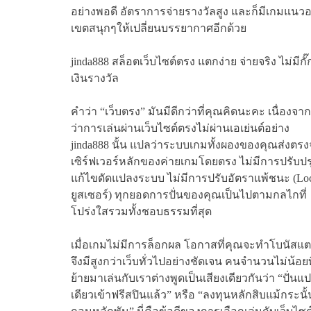
อย่างพอดี อัตราการจ่ายรางวัลสูง และก็มีเกมแนว
เขตสนุกๆให้เปลี่ยนบรรยากาศอีกด้วย
jinda888 สล็อตเว็บไซต์ตรง แตกง่าย จ่ายจริง ไม่มีกั๊
เงินรางวัล
คำว่า “เว็บตรง” มันมีดีกว่าที่คุณคิดนะคะ เนื่องจาก
ว่าการเล่นผ่านเว็บไซต์ตรงไม่ผ่านเอเย่นต์อย่าง
jinda888 นั้น แปลว่าระบบเกมทั้งผองของคุณส่งตร
เซิร์ฟเวอร์หลักของค่ายเกมโดยตรง ไม่มีการปรับปร
แก้ไขดัดแปลงระบบ ไม่มีการปรับอัตราแพ้ชนะ (Lo
ยูสเซอร์) ทุกยอดการปั่นของคุณเป็นไปตามกลไกที่
โปร่งใสรวมทั้งชอบธรรมที่สุด
เมื่อเกมไม่มีการล็อกผล โอกาสที่คุณจะทำโบนัสแ
จึงมีสูงกว่าเว็บทั่วไปอย่างชัดเจน คนจำนวนไม่น้อยท
ย้ายมาเล่นกับเราต่างพูดเป็นเสียงเดียวกันว่า “ปั่นแ
เดียวเข้าฟรีสปินแล้ว” หรือ “ลงทุนหลักสิบแม้กระนั้