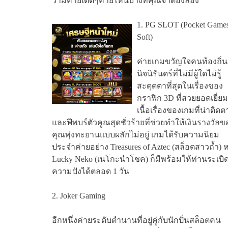
ว่ามีค่ายเด็ดๆค่ายไหนบ้างที่คุณจำต้องลอง
1. PG SLOT (Pocket Game
Soft)
ค่ายเกมขวัญใจคนท้องถิ่นช
นิจนิรันดร์ที่ไม่มีผู้ใดไม่รู้
สะดุดตาที่สุดในเรื่องของ
กราฟิก 3D ที่สวยยอดเยี่ย
เนื้อเรื่องของเกมที่น่าติด
และฟีพบร์ตัวคูณสุดชั่วร้ายที่ช่วยทำให้เงินรางวัลข
คุณพุ่งทะยานแบบผลักไม่อยู่ เกมได้รับความนิยม
ประจำค่ายอย่าง Treasures of Aztec (สล็อตสาวถ้ำ) ห
Lucky Neko (เนโกะนำโชค) ก็มีพร้อมให้ท่านระเบิ
ความปังได้ตลอด 1 วัน
2. Joker Gaming
อีกหนึ่งค่ายระดับตำนานที่อยู่คู่กับนักปั่นสล็อตคน