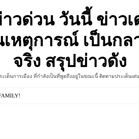
าวด่วน วันนี้ ข่าวเ
ทันเหตุการณ์ เป็น
จริง สรุปข่าวดัง
บประเด็นการเมือง ที่กำลังเป็นที่พูดถึงอยู่ในขณะนี้ ติดตามประเด็นเด
FAMILY!