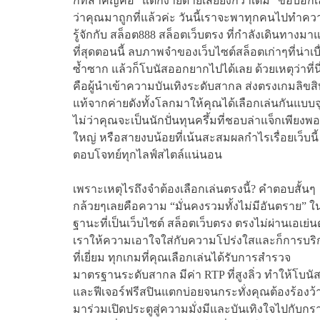
ก็ที่สำคัญคือ “แตกง่ายดายเสียยิ่งกว่าเดิม” ขอบอก
ว่าคุณมาถูกที่แล้วค่ะ วันนี้เราจะพาทุกคนไปทำคว
รู้จักกับ สล็อต888 สล็อตเว็บตรง ที่กำลังเดินทางมา
ที่สุดตอนนี้ ลบภาพจำของเว็บไซต์สล็อตเก่าๆที่น่าเบื
ซ้ำซาก แล้วก็โบนัสออกยากไปได้เลย ด้วยเหตุว่าที่นี
คือผู้นำเข้าความบันเทิงระดับสากล ส่งตรงเกมลิขสิท
แท้จากค่ายดังทั้งโลกมาให้คุณได้เลือกเล่นกันแบบจ
ไม่ว่าคุณจะเป็นนักปั่นทุนครึ้มที่ชอบล่าแจ็กเพียงพ
ใหญ่ หรือสายงบน้อยที่เน้นสะสมผลกำไรเรื่อยเว็บนี้
ตอบโจทย์ทุกไลฟ์สไตล์แน่นอน
เพราะเหตุไรถึงจำต้องเลือกเล่นตรงนี้? คำตอบสั้นๆ
กล้วยๆเลยคือความ “มั่นคงรวมทั้งไม่มีอันตราย” ใ
ฐานะที่เป็นเว็บไซต์ สล็อตเว็บตรง ตรงไม่ผ่านเอเย่นต
เราให้ความเอาใจใส่กับความโปร่งใสและก็การบริ
ที่เยี่ยม ทุกเกมที่คุณเลือกเล่นได้รับการสำรวจ
มาตรฐานระดับสากล มีค่า RTP ที่สูงลิ่ว ทำให้โบนั
และฟีเจอร์ฟรีสปินแตกบ่อยจนกระทั่งคุณต้องร้องว้
มาร่วมเปิดประตูสู่ความมั่งมีและบันเทิงใจไปกับกร