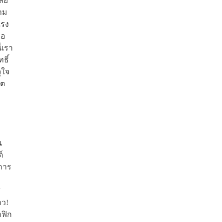
เลย
าม
แรง
่อ
่เรา
ธิ์
ุใจ
อต
น
์
การ
ส
าว!
าฟิก