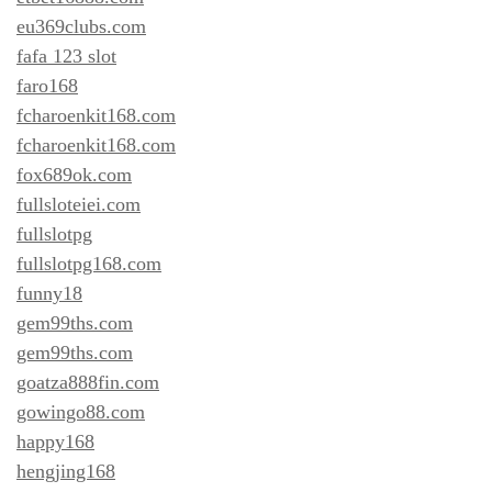
eu369clubs.com
fafa 123 slot
faro168
fcharoenkit168.com
fcharoenkit168.com
fox689ok.com
fullsloteiei.com
fullslotpg
fullslotpg168.com
funny18
gem99ths.com
gem99ths.com
goatza888fin.com
gowingo88.com
happy168
hengjing168