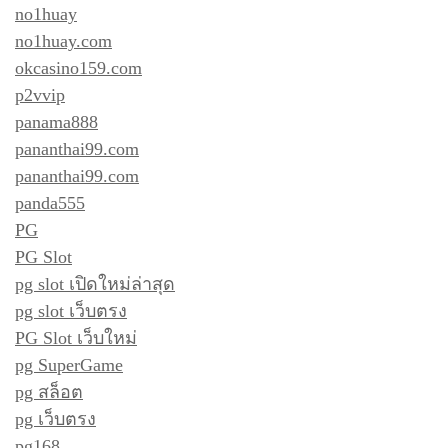
no1huay
no1huay.com
okcasino159.com
p2vvip
panama888
pananthai99.com
pananthai99.com
panda555
PG
PG Slot
pg slot เปิดใหม่ล่าสุด
pg slot เว็บตรง
PG Slot เว็บใหม่
pg SuperGame
pg สล็อต
pg เว็บตรง
pg168