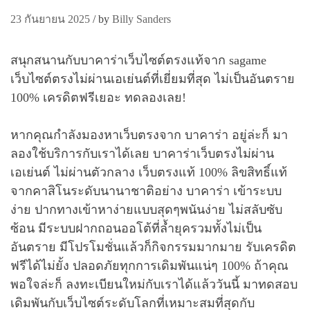
23 กันยายน 2025
/
by
Billy Sanders
สนุกสนานกับบาคาร่าเว็บไซต์ตรงแท้จาก sagame
เว็บไซต์ตรงไม่ผ่านเอเย่นต์ที่เยี่ยมที่สุด ไม่เป็นอันตราย
100% เครดิตฟรีเยอะ ทดลองเลย!
หากคุณกำลังมองหาเว็บตรงจาก บาคาร่า อยู่ล่ะก็ มา
ลองใช้บริการกับเราได้เลย บาคาร่าเว็บตรงไม่ผ่าน
เอเย่นต์ ไม่ผ่านตัวกลาง เว็บตรงแท้ 100% ลิขสิทธิ์แท้
จากคาสิโนระดับนานาชาติอย่าง บาคาร่า เข้าระบบ
ง่าย ปากทางเข้าหาง่ายแบบสุดๆพนันง่าย ไม่สลับซับ
ซ้อน มีระบบฝากถอนออโต้ที่ล้ำยุครวมทั้งไม่เป็น
อันตราย มีโปรโมชั่นแล้วก็กิจกรรมมากมาย รับเครดิต
ฟรีได้ไม่ยั้ง ปลอดภัยทุกการเดิมพันแน่ๆ 100% ถ้าคุณ
พอใจล่ะก็ ลงทะเบียนใหม่กับเราได้แล้ววันนี้ มาทดสอบ
เดิมพันกับเว็บไซต์ระดับโลกที่เหมาะสมที่สุดกับ