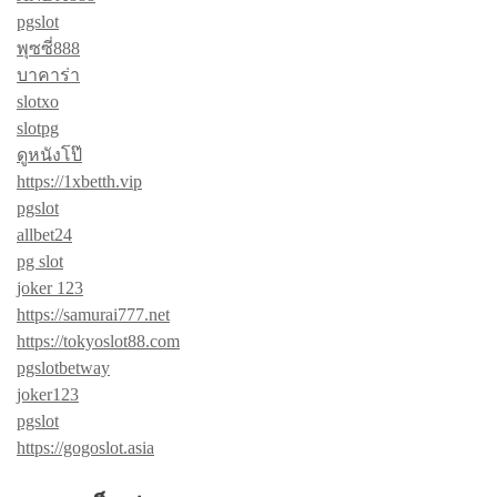
pgslot
พุซซี่888
บาคาร่า
slotxo
slotpg
ดูหนังโป๊
https://1xbetth.vip
pgslot
allbet24
pg slot
joker 123
https://samurai777.net
https://tokyoslot88.com
pgslotbetway
joker123
pgslot
https://gogoslot.asia