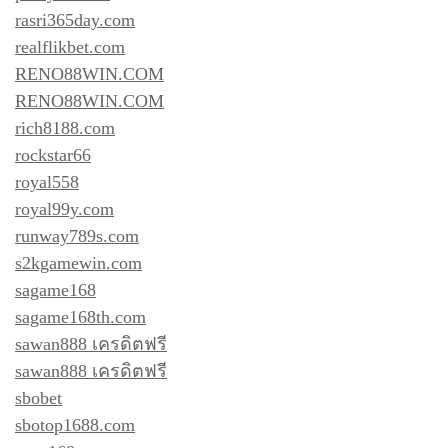
rasri365day.com
realflikbet.com
RENO88WIN.COM
RENO88WIN.COM
rich8188.com
rockstar66
royal558
royal99y.com
runway789s.com
s2kgamewin.com
sagame168
sagame168th.com
sawan888 เครดิตฟรี
sawan888 เครดิตฟรี
sbobet
sbotop1688.com