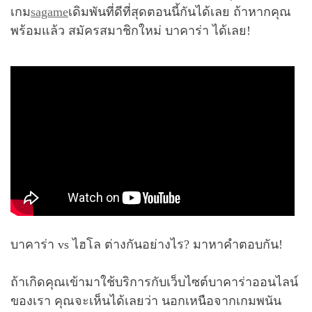
เกม
sagame
เดิมพันที่ดีที่สุดตอนนี้กันได้เลย ถ้าหากคุณ
พร้อมแล้ว สมัครสมาชิกใหม่ บาคาร่า ได้เลย!
บาคาร่า vs ไฮโล ต่างกันอย่างไร? มาหาคำตอบกัน!
ถ้าเกิดคุณเข้ามาใช้บริการกับเว็บไซต์บาคาร่าออนไลน์
ของเรา คุณจะเห็นได้เลยว่า นอกเหนือจากเกมพนัน