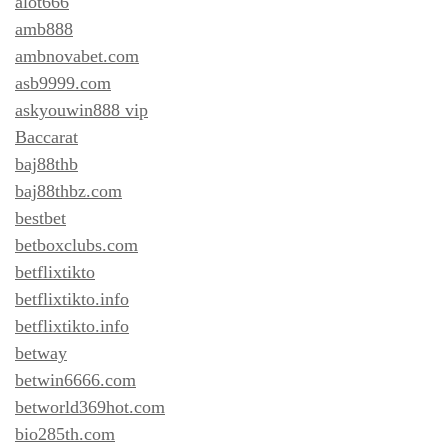
alot666
amb888
ambnovabet.com
asb9999.com
askyouwin888 vip
Baccarat
baj88thb
baj88thbz.com
bestbet
betboxclubs.com
betflixtikto
betflixtikto.info
betflixtikto.info
betway
betwin6666.com
betworld369hot.com
bio285th.com