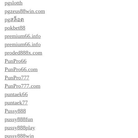
pgslotth
pgzeus88win.com
pgสล็อต
pokbet88
premium66.info
premium66.info
proded888x.com
PunPro66
PunPro66.com
PunPro777
PunPro777.com
puntaek66
puntaek77
Pussy888
pussy888fun
pussy888play
pussy888win