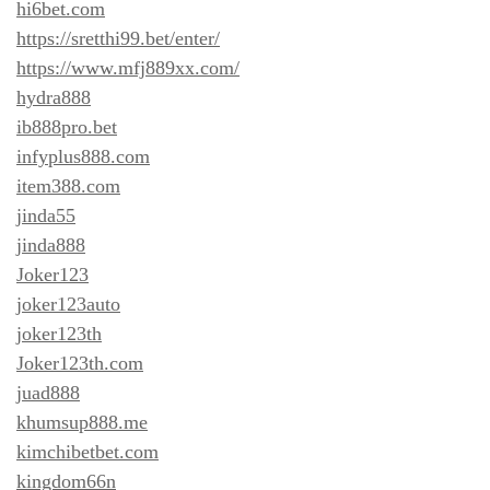
hi6bet.com
https://sretthi99.bet/enter/
https://www.mfj889xx.com/
hydra888
ib888pro.bet
infyplus888.com
item388.com
jinda55
jinda888
Joker123
joker123auto
joker123th
Joker123th.com
juad888
khumsup888.me
kimchibetbet.com
kingdom66n