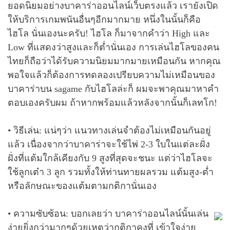
ยอดนิยมอย่างบาคาร่าออนไลน์เว็บตรงแล้ว เรายังเปิด
ให้บริการเกมพนันอื่นๆอีกมากมาย หนึ่งในนั้นก็คือ
ไฮโล นั่นเองนะครับ! ไฮโล ก็มาจากคำว่า High และ
Low ที่แสดงว่าสูงและก็ต่ำนั่นเอง การเล่นไฮโลของคน
ไทยก็ถือว่าได้รับความนิยมมากมายเหมือนกัน หากคุณ
พอใจแล้วก็ต้องการทดลองเปรียบความไม่เหมือนของ
บาคาร่าบน sagame กับไฮโลล่ะก็ ผมจะพาคุณมาหาคำ
ตอบเองครับผม ถ้าหากพร้อมแล้วหลังจากนั้นก็เลทโก!
• วิธีเล่น: แน่ๆว่า แนวทางเล่นจำต้องไม่เหมือนกันอยู่
แล้ว เนื่องจากว่าบาคาร่าจะใช้ไพ่ 2-3 ใบในแต่ละฝั่ง
ฝั่งที่แต้มใกล้เคียงกับ 9 สูงที่สุดจะชนะ แต่ว่าไฮโลจะ
ใช้ลูกเต๋า 3 ลูก รวมทั้งให้ท่านทายผลรวม แต้มสูง-ต่ำ
หรือลักษณะของแต้มตามกติกานั่นเอง
• ความซับซ้อน: บอกเลยว่า บาคาร่าออนไลน์นั้นเล่น
ง่ายยิ่งกว่ามากๆด้วยเหตุว่ากติกาคงที่ เข้าใจง่าย