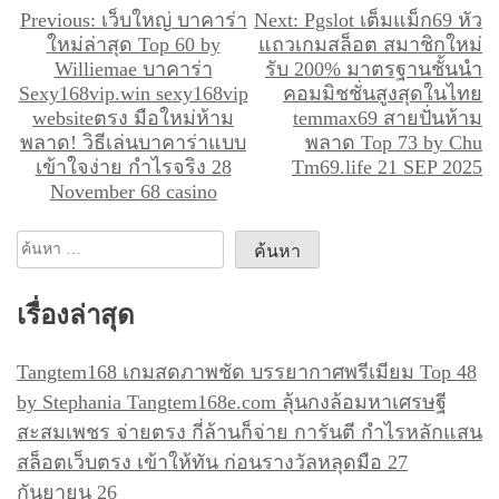
แ
Previous:
เว็บใหญ่ บาคาร่า
Next:
Pgslot เต็มแม็ก69 หัว
ใหม่ล่าสุด Top 60 by
แถวเกมสล็อต สมาชิกใหม่
น
Williemae บาคาร่า
รับ 200% มาตรฐานชั้นนำ
ะ
Sexy168vip.win sexy168vip
คอมมิชชั่นสูงสุดในไทย
websiteตรง มือใหม่ห้าม
temmax69 สายปั่นห้าม
แ
พลาด! วิธีเล่นบาคาร่าแบบ
พลาด Top 73 by Chu
น
เข้าใจง่าย กำไรจริง 28
Tm69.life 21 SEP 2025
ว
November 68 casino
เ
ค้นหา
รื่
สำหรับ:
อ
เรื่องล่าสุด
ง
Tangtem168 เกมสดภาพชัด บรรยากาศพรีเมียม Top 48
by Stephania Tangtem168e.com ลุ้นกงล้อมหาเศรษฐี
สะสมเพชร จ่ายตรง กี่ล้านก็จ่าย การันตี กำไรหลักแสน
สล็อตเว็บตรง เข้าให้ทัน ก่อนรางวัลหลุดมือ 27
กันยายน 26