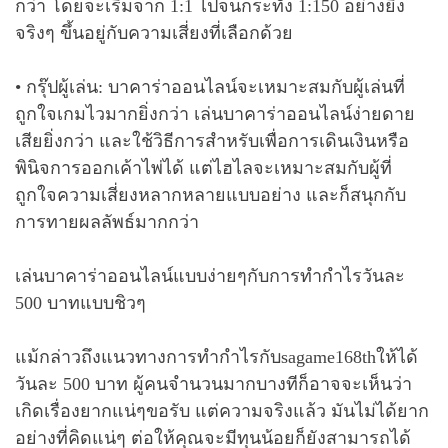
กว่า โดยจะเริ่มจาก 1:1 ไปจนกระทั่ง 1:150 อย่างยิ่ง
จริงๆ ขึ้นอยู่กับความเสี่ยงที่เลือกด้วย
• กรุ๊ปผู้เล่น: บาคาร่าออนไลน์จะเหมาะสมกับผู้เล่นที่
ถูกใจเกมไวมากยิ่งกว่า เล่นบาคาร่าออนไลน์ง่ายดาย
เสียยิ่งกว่า และใช้วิธีการสำหรับเพื่อการเดินเงินหรือ
พินิจการออกเค้าไพ่ได้ แต่ไฮไลจะเหมาะสมกับผู้ที่
ถูกใจความเสี่ยงหลากหลายแบบอย่าง และก็สนุกกับ
การทายผลลัพธ์มากกว่า
เล่นบาคาร่าออนไลน์แบบง่ายๆกับการทำกำไรวันละ
500 บาทแบบชิวๆ
แม้กล่าวถึงแนวทางการทำกำไรกับsagame168thให้ได้
วันละ 500 บาท ผู้คนจำนวนมากบางทีก็อาจจะเห็นว่า
เกิดเรื่องยากแน่ๆขอรับ แต่ความจริงแล้ว มันไม่ได้ยาก
อย่างที่คิดแน่ๆ ต่อให้คุณจะมีทุนน้อยก็ยังสามารถได้