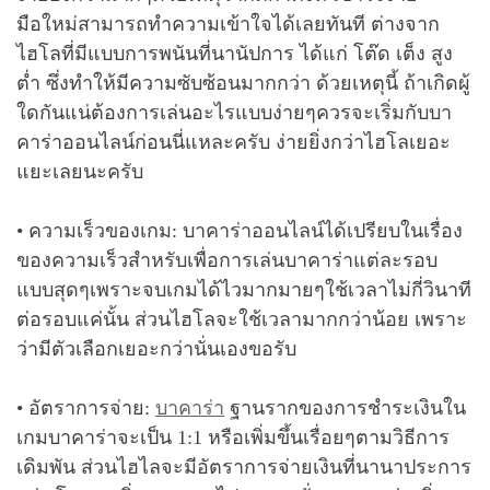
มือใหม่สามารถทำความเข้าใจได้เลยทันที ต่างจาก
ไฮโลที่มีแบบการพนันที่นานัปการ ได้แก่ โต๊ด เต็ง สูง
ต่ำ ซึ่งทำให้มีความซับซ้อนมากกว่า ด้วยเหตุนี้ ถ้าเกิดผู้
ใดกันแน่ต้องการเล่นอะไรแบบง่ายๆควรจะเริ่มกับบา
คาร่าออนไลน์ก่อนนี่แหละครับ ง่ายยิ่งกว่าไฮโลเยอะ
แยะเลยนะครับ
• ความเร็วของเกม: บาคาร่าออนไลน์ได้เปรียบในเรื่อง
ของความเร็วสำหรับเพื่อการเล่นบาคาร่าแต่ละรอบ
แบบสุดๆเพราะจบเกมได้ไวมากมายๆใช้เวลาไม่กี่วินาที
ต่อรอบแค่นั้น ส่วนไฮโลจะใช้เวลามากกว่าน้อย เพราะ
ว่ามีตัวเลือกเยอะกว่านั่นเองขอรับ
• อัตราการจ่าย:
บาคาร่า
ฐานรากของการชำระเงินใน
เกมบาคาร่าจะเป็น 1:1 หรือเพิ่มขึ้นเรื่อยๆตามวิธีการ
เดิมพัน ส่วนไฮไลจะมีอัตราการจ่ายเงินที่นานาประการ