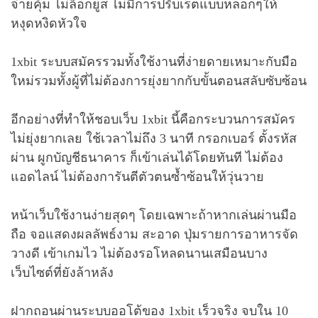
จ่ายคุ้ม ไม่ล็อกยูส ไม่มีการปรับเรตแบบหลอกๆให้
หงุดหงิดหัวใจ
1xbit ระบบสมัครรวมทั้งใช้งานที่ง่ายดายเหมาะกับมือ
ใหม่รวมทั้งผู้ที่ไม่ต้องการยุ่งยากกับขั้นตอนสลับซับซ้อน
อีกอย่างที่ทำให้ชอบเว็บ 1xbit นี้คือกระบวนการสมัคร
ไม่ยุ่งยากเลย ใช้เวลาไม่ถึง 3 นาที กรอกเบอร์ ตั้งรหัส
ผ่าน ผูกบัญชีธนาคาร ก็เข้าเล่นได้โดยทันที ไม่ต้อง
แอดไลน์ ไม่ต้องการันตีตัวตนซ้ำซ้อนให้วุ่นวาย
หน้าเว็บใช้งานง่ายสุดๆ โดยเฉพาะถ้าหากเล่นผ่านมือ
ถือ จอแสดงผลลัพธ์งาม สะอาด ปุ่มรายการอาหารจัด
วางดี เข้าเกมไว ไม่ต้องรอโหลดนานเสมือนบาง
เว็บไซต์ที่ยังล้าหลัง
ฝากถอนผ่านระบบออโต้ของ 1xbit เร็วจริง จบใน 10