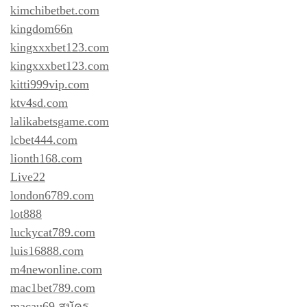
kimchibetbet.com
kingdom66n
kingxxxbet123.com
kingxxxbet123.com
kitti999vip.com
ktv4sd.com
lalikabetsgame.com
lcbet444.com
lionth168.com
Live22
london6789.com
lot888
luckycat789.com
luis16888.com
m4newonline.com
mac1bet789.com
macau69 สมัคร