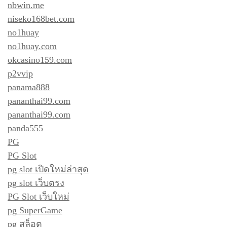
nbwin.me
niseko168bet.com
no1huay
no1huay.com
okcasino159.com
p2vvip
panama888
pananthai99.com
pananthai99.com
panda555
PG
PG Slot
pg slot เปิดใหม่ล่าสุด
pg slot เว็บตรง
PG Slot เว็บใหม่
pg SuperGame
pg สล็อต