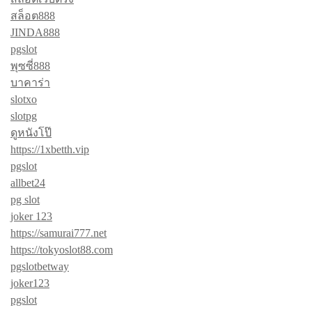
สล็อต888
JINDA888
pgslot
พุซซี่888
บาคาร่า
slotxo
slotpg
ดูหนังโป๊
https://1xbetth.vip
pgslot
allbet24
pg slot
joker 123
https://samurai777.net
https://tokyoslot88.com
pgslotbetway
joker123
pgslot