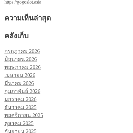
https://gogoslot.asia
ความเห็นล่าสุด
คลังเก็บ
กรกฎาคม 2026
มิถุนายน 2026
พฤษภาคม 2026
เมษายน 2026
มีนาคม 2026
กุมภาพันธ์ 2026
มกราคม 2026
ธันวาคม 2025
พฤศจิกายน 2025
ตุลาคม 2025
กันยายน 2025