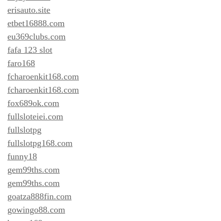
erisauto.site
etbet16888.com
eu369clubs.com
fafa 123 slot
faro168
fcharoenkit168.com
fcharoenkit168.com
fox689ok.com
fullsloteiei.com
fullslotpg
fullslotpg168.com
funny18
gem99ths.com
gem99ths.com
goatza888fin.com
gowingo88.com