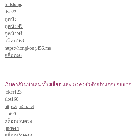
fullslotpg
live22
ดูหนัง
ดูหนังฟรี
ดูหนังฟรี
สล็อต168
https://hongkong456.me
สล็อต66
เว็บคาสิโนน่าเล่น ทั้ง
สล็อต
และ
บาคาร่า
ตึงจริงแตกบ่อยมาก
joker123
slot168
https://jin55.net
slot99
สล็อตเว็บตรง
jinda44
สล็อตเว็บตรง