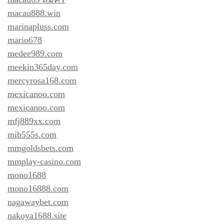
macau888.win
marinapluss.com
mario678
medee989.com
meekin365day.com
mercyrosa168.com
mexicanoo.com
mexicanoo.com
mfj889xx.com
mib555s.com
mmgoldsbets.com
mmplay-casino.com
mono1688
mono16888.com
nagawaybet.com
nakoya1688.site