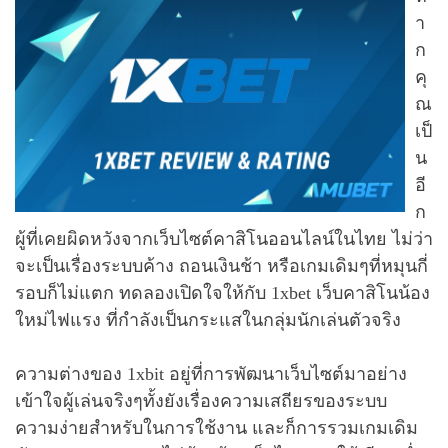
า
ก
คุ
ณ
เป็
น
อี
ก
ผู้ที่เคยผิดหวังจากเว็บไซต์คาสิโนออนไลน์ในไทย ไม่ว่า
จะเป็นเรื่องระบบค้าง ถอนเงินช้า หรือเกมเดิมๆที่หมุนกี่
รอบก็ไม่แตก ทดลองเปิดใจให้กับ 1xbet เว็บคาสิโนน้อง
ใหม่ไฟแรง ที่กำลังเป็นกระแสในกลุ่มนักเล่นตัวจริง
ความต่างของ 1xbit อยู่ที่การพัฒนาเว็บไซต์มาอย่าง
เข้าใจผู้เล่นจริงๆทั้งยังเรื่องความเสถียรของระบบ
ความง่ายสำหรับในการใช้งาน และก็การรวมเกมเดิม