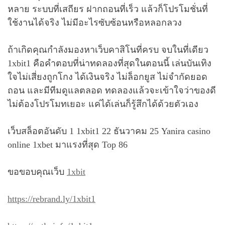
หลาย ระบบที่เสถียร ฝากถอนที่เร็ว แล้วก็โปรโมชั่นที่
ใช้งานได้จริง ไม่มีอะไรซับซ้อนหรือหลอกลวง
ถ้าเกิดคุณกำลังมองหาเว็บคาสิโนที่ครบ จบในที่เดียว
1xbit1 คือคำตอบที่น่าทดลองที่สุดในตอนนี้ เล่นบันเทิง
ใจไม่เสี่ยงถูกโกง ได้เงินจริง ไม่ล็อกยูส ไม่จำกัดยอด
ถอน และมีทีมดูแลตลอด ทดลองแล้วจะเข้าใจว่าของดี
ไม่ต้องโปรโมทเยอะ แค่ได้เล่นก็รู้สึกได้ด้วยตัวเอง
เว็บสล็อตอันดับ 1 1xbit1 22 ธันวาคม 25 Yanira casino
online 1xbet มาแรงที่สุด Top 86
ขอขอบคุณเว็บ
1xbit
https://rebrand.ly/1xbit1