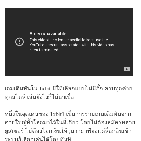
เกมเดิมพันใน 1xbit มีให้เลือกแบบไม่มีกั๊ก ครบทุกค่าย
ทุกสไตล์ เล่นยังไงก็ไม่น่าเบื่อ
หนึ่งในจุดเด่นของ 1xbit1 เป็นการรวมเกมเดิมพันจาก
ค่ายใหญ่ทั้งโลกมาไว้ในที่เดียว โดยไม่ต้องสมัครหลาย
ยูสเซอร์ ไม่ต้องโยกเงินให้วุ่นวาย เพียงแค่ล็อกอินเข้า
ระบบก็เลือกเล่นได้โดยทันที