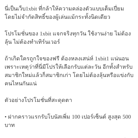
นี่เป็นเว็บ1xbit ที่กล้าให้ความคล่องตัวแบบเต็มเปี่ยม
โดยไม่จำกัดสิทธิ์ของผู้เล่นแม้กระทั้งนิดเดียว
โปรโมชั่นของ 1xbit แจกจริงทุกวัน ใช้งานง่าย ไม่ต้อง
ลุ้น ไม่ต้องทำเทิร์นเวอร์
ถ้าเกิดใครถูกใจของฟรี ต้องหลงเสน่ห์ 1xbit1 แน่นอน
เพราะเหตุว่าที่นี่มีโปรให้เลือกรับแต่ละวัน อีกทั้งสำหรับ
สมาชิกใหม่แล้วก็สมาชิกเก่า โดยไม่ต้องลุ้นหรือแข่งกับ
คนไหนกันแน่
ตัวอย่างโปรโมชั่นที่สะดุดตา
• ฝากคราวแรกรับโบนัสเพิ่ม 100 เปอร์เซ็นต์ สูงสุด 500
บาท