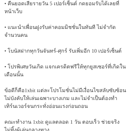
• คืนยอดเสียรายวัน 5 เปอร์เซ็นต์ กดยอมรับได้เลยที่
หน้าเว็บ
• แนะนำเพื่อนฝูงรับค่าคอมมิชชั่นในทันที ไม่จำกัด
จำนวนคน
• โบนัสฝากทุกวันจันทร์-ศุกร์ รับเพิ่มอีก 10 เปอร์เซ็นต์
• โปรพิเศษวันเกิด แจกเครดิตฟรีให้ทุกยูสเซอร์ที่เกิดใน
เดือนนั้น
ข้อดีก็คือ1xbit แต่ละโปรโมชั่นไม่มีเงื่อนไขสลับซับซ้อน
ไม่บังคับให้เล่นเฉพาะบางเกม และไม่จำเป็นต้องทำ
เทิร์นเวอร์จนกระทั่งอ่อนแรงก่อนถอน
คณะทำงาน 1xbit ดูแลตลอด 1 วัน ตอบเร็ว ช่วยจริง
ไม่ทิ้งผู้เล่นกลางทาง