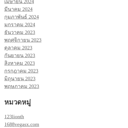
เมษายน 2024
มีนาคม 2024
กุมภาพันธ์ 2024
มกราคม 2024
ธันวาคม 2023
พฤศจิกายน 2023
ตุลาคม 2023
กันยายน 2023
สิงหาคม 2023
กรกฎาคม 2023
มิถุนายน 2023
พฤษภาคม 2023
หมวดหมู่
123lionth
1688vegasx.com